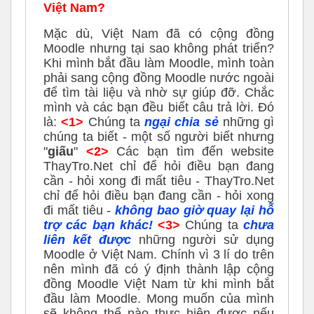
Việt Nam?
Mặc dù, Việt Nam đã có cộng đồng
Moodle nhưng tại sao không phát triển?
Khi mình bắt đầu làm Moodle, mình toàn
phải sang cộng đồng Moodle nước ngoài
để tìm tài liệu và nhờ sự giúp đỡ. Chắc
mình và các bạn đều biết câu trả lời. Đó
là:
<1>
Chúng ta
ngại chia sẻ
những gì
chúng ta biết - một số người biết nhưng
"
giấu
"
<2>
Các bạn tìm đến website
ThayTro.Net chỉ để hỏi điều bạn đang
cần - hỏi xong đi mất tiêu -
ThayTro.Net
chỉ để hỏi điều bạn đang cần - hỏi xong
đi mất tiêu -
không bao giờ quay lại hỗ
trợ các bạn khác!
<3>
Chúng ta
chưa
liên kết được
những người sử dụng
Moodle ở Việt Nam. Chính vì 3 lí do trên
nên mình đã có ý định thành lập cộng
đồng Moodle Việt Nam từ khi mình bắt
đầu làm Moodle.
Mong muốn của mình
sẽ không thể nào thực hiện được nếu