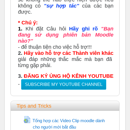
không có
"sự hợp tác"
của các bạn
được.
* Chú ý:
1.
Khi đặt Câu hỏi
Hãy ghi rõ
"Bạn
đang sử dụng phiên bản Moodle
nào?"
- để thuận tiện cho việc hỗ trợ!!!
2.
Hãy vào hỗ trợ các Thành viên khác
giải đáp những thắc mắc mà bạn đã
từng gặp phải.
3.
ĐĂNG KÝ ỦNG HỘ KÊNH YOUTUBE
-
SUBSCRIBE MY YOUTUBE CHANNEL
Tips and Tricks
Tổng hợp các Video Clip moodle dành
cho người mới bắt đầu
URL