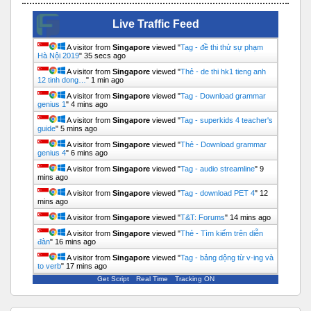
Live Traffic Feed
A visitor from
Singapore
viewed "
Tag - đề thi thử sự phạm
Hà Nội 2019
"
35 secs ago
A visitor from
Singapore
viewed "
Thẻ - de thi hk1 tieng anh
12 tinh dong…
"
1 min ago
A visitor from
Singapore
viewed "
Tag - Download grammar
genius 1
"
4 mins ago
A visitor from
Singapore
viewed "
Tag - superkids 4 teacher's
guide
"
5 mins ago
A visitor from
Singapore
viewed "
Thẻ - Download grammar
genius 4
"
6 mins ago
A visitor from
Singapore
viewed "
Tag - audio streamline
"
9
mins ago
A visitor from
Singapore
viewed "
Tag - download PET 4
"
12
mins ago
A visitor from
Singapore
viewed "
T&T: Forums
"
14 mins ago
A visitor from
Singapore
viewed "
Thẻ - Tìm kiếm trên diễn
đàn
"
16 mins ago
A visitor from
Singapore
viewed "
Tag - bảng dộng từ v-ing và
to verb
"
17 mins ago
Get Script
Real Time
Tracking ON