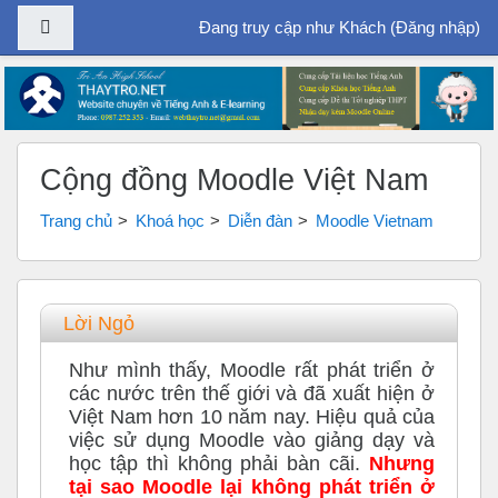
Bảng điều khiển cạnh
Đang truy cập như Khách (
Đăng nhập
)
Chuyển tới nội dung chính
Cộng đồng Moodle Việt Nam
Trang chủ
Khoá học
Diễn đàn
Moodle Vietnam
Tổng quan các chủ đề
Lời Ngỏ
Như mình thấy, Moodle rất phát triển ở
các nước trên thế giới và đã xuất hiện ở
Việt Nam hơn 10 năm nay. Hiệu quả của
việc sử dụng Moodle vào giảng dạy và
học tập thì không phải bàn cãi.
Nhưng
tại sao Moodle lại không phát triển ở