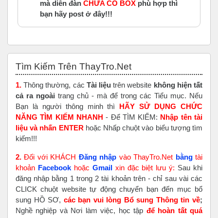
mà diễn đàn
CHƯA CÓ BOX
phù hợp thì
bạn hãy post ở đây!!!
Bỏ qua Tìm Kiếm Trên ThayTro.Net
Tìm Kiếm Trên ThayTro.Net
1.
Thông thường, các
Tài liệu
trên website
không hiện tất
cả ra ngoài
trang chủ - mà để trong các Tiểu mục. Nếu
Bạn là người thông minh thì
HÃY SỬ DỤNG CHỨC
NĂNG TÌM KIẾM NHANH
- Để TÌM KIẾM:
Nhập tên tài
liệu và nhấn ENTER
hoặc Nhấp chuột vào biểu tượng tìm
kiếm!!!
2.
Đối với KHÁCH
Đăng nhập
vào ThayTro.Net
bằng
tài
khoản
Faceboo
k
hoặc
Gmail
xin đặc biệt lưu ý:
Sau khi
đăng nhập bằng 1 trong 2 tài khoản trên - chỉ sau vài các
CLICK chuột website tự động chuyển bạn đến mục bổ
sung HỒ SƠ,
các bạn vui lòng Bổ sung Thông tin về
;
Nghề nghiệp và Nơi làm việc, học tập
để hoàn tất
quá