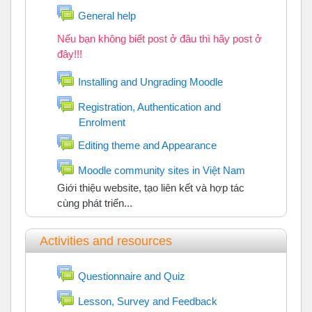
Diễn đàn
General help
Nếu bạn không biết post ở đâu thì hãy post ở
đây!!!
Diễn đàn
Installing and Ungrading Moodle
Registration, Authentication and
Enrolment
Diễn đàn
Diễn đàn
Editing theme and Appearance
Diễn đàn
Moodle community sites in Việt Nam
Giới thiệu website, tạo liên kết và hợp tác
cùng phát triển...
Activities and resources
Diễn đàn
Questionnaire and Quiz
Diễn đàn
Lesson, Survey and Feedback