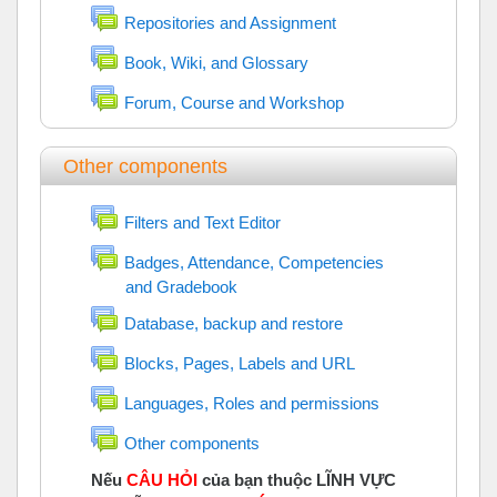
Diễn đàn
Repositories and Assignment
Diễn đàn
Book, Wiki, and Glossary
Diễn đàn
Forum, Course and Workshop
Other components
Diễn đàn
Filters and Text Editor
Badges, Attendance, Competencies
and Gradebook
Diễn đàn
Diễn đàn
Database, backup and restore
Diễn đàn
Blocks, Pages, Labels and URL
Diễn đàn
Languages, Roles and permissions
Diễn đàn
Other components
Nếu
CÂU HỎI
của bạn thuộc LĨNH VỰC