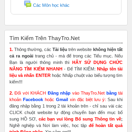
Diễn đàn
Các Môn học khác
Bỏ qua Tìm Kiếm Trên ThayTro.Net
Tìm Kiếm Trên ThayTro.Net
1.
Thông thường, các
Tài liệu
trên website
không hiện tất
cả ra ngoài
trang chủ - mà để trong các Tiểu mục. Nếu
Bạn là người thông minh thì
HÃY SỬ DỤNG CHỨC
NĂNG TÌM KIẾM NHANH
- Để TÌM KIẾM:
Nhập tên tài
liệu và nhấn ENTER
hoặc Nhấp chuột vào biểu tượng tìm
kiếm!!!
2.
Đối với KHÁCH
Đăng nhập
vào ThayTro.Net
bằng
tài
khoản
Faceboo
k
hoặc
Gmail
xin đặc biệt lưu ý:
Sau khi
đăng nhập bằng 1 trong 2 tài khoản trên - chỉ sau vài các
CLICK chuột website tự động chuyển bạn đến mục bổ
sung HỒ SƠ,
các bạn vui lòng Bổ sung Thông tin về
;
Nghề nghiệp và Nơi làm việc, học tập
để hoàn tất
quá
trình Đăng nhập
. Xin cảm ơn!!!