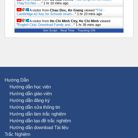
ThayTro.Net -…
"
1 hr 10 mins ago
A visitor from
Chau Doc, An Giang
viewed "
Thẻ -
Cambridge A2 Key for Schools exam…
"
1 hr 23 mins ago
A visitor from
Ho Chi Minh City, Ho Chi Minh
viewed
"
English Club: Download Family and…
"
1 hr 36 mins ago
Get Script
Real Time
Tracking ON
Hướng Dẫn
Hướng dẫn học viên
Hướng dẫn giáo viên
Hướng dẫn đăng ký
Hướng dẫn sửa thông tin
Hướng dẫn làm trắc nghiệm
Hướng dẫn tạo đề trắc nghiệm
Hướng dẫn download Tài liệu
Trắc Nghiệm