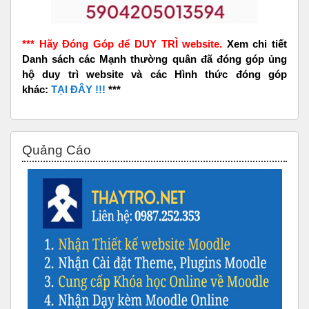
*** Hãy Đóng Góp để DUY TRÌ website.
Xem chi tiết
Danh sách các Mạnh thường quân đã đóng góp ủng
hộ duy trì website và các Hình thức đóng góp
khác:
TẠI ĐÂY !!!
***
Bỏ qua Quảng Cáo
Quảng Cáo