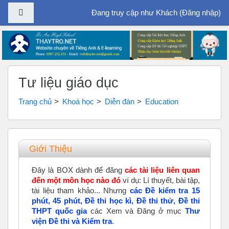
Bảng điều khiển cạnh
Đang truy cập như Khách (
Đăng nhập
)
Chuyển tới nội dung chính
Tư liệu giáo dục
Trang chủ
Khoá học
Diễn đàn
Education
Tổng quan các chủ đề
Giới Thiệu
Đây là BOX dành để đăng
các tài liệu liên quan
đến một môn học nào đó
ví dụ: Lí thuyết, bài tập,
tài liệu tham khảo... Nhưng
các Đề kiểm tra 15
phút, 45 phút, Đề thi học kì, Đề thi thử, Đề thi
THPT quốc gia
các Xem và Đăng ở mục
Thư
viện Đề thi và Kiểm tra
.