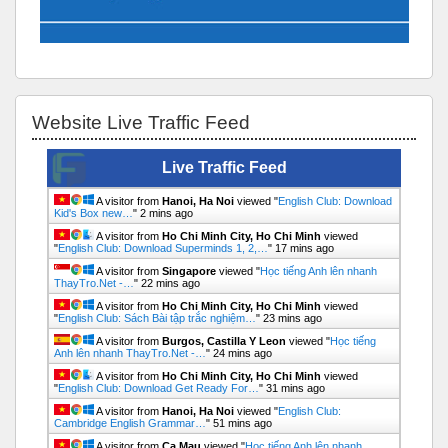
Bỏ qua Website Live Traffic Feed
Website Live Traffic Feed
Live Traffic Feed
A visitor from
Hanoi, Ha Noi
viewed "
English Club: Download
Kid's Box new…
"
2 mins ago
A visitor from
Ho Chi Minh City, Ho Chi Minh
viewed
"
English Club: Download Superminds 1, 2,…
"
17 mins ago
A visitor from
Singapore
viewed "
Học tiếng Anh lên nhanh
ThayTro.Net -…
"
22 mins ago
A visitor from
Ho Chi Minh City, Ho Chi Minh
viewed
"
English Club: Sách Bài tập trắc nghiệm…
"
23 mins ago
A visitor from
Burgos, Castilla Y Leon
viewed "
Học tiếng
Anh lên nhanh ThayTro.Net -…
"
24 mins ago
A visitor from
Ho Chi Minh City, Ho Chi Minh
viewed
"
English Club: Download Get Ready For…
"
31 mins ago
A visitor from
Hanoi, Ha Noi
viewed "
English Club:
Cambridge English Grammar…
"
51 mins ago
A visitor from
Ca Mau
viewed "
Học tiếng Anh lên nhanh