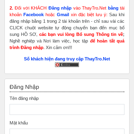
2.
Đối với KHÁCH
Đăng nhập
vào ThayTro.Net
bằng
tài
khoản
Faceboo
k
hoặc
Gmail
xin đặc biệt lưu ý:
Sau khi
đăng nhập bằng 1 trong 2 tài khoản trên - chỉ sau vài các
CLICK chuột website tự động chuyển bạn đến mục bổ
sung HỒ SƠ,
các bạn vui lòng Bổ sung Thông tin về
;
Nghề nghiệp và Nơi làm việc, học tập
để hoàn tất
quá
trình Đăng nhập
. Xin cảm ơn!!!
Số khách hiện đang truy cập ThayTro.Net
Bỏ qua Đăng nhập
Đăng Nhập
Tên đăng nhập
Mật khẩu