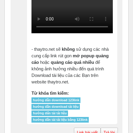
- thaytro.net sẽ
không
sử dụng các nhà
cung cấp link rút gọn
mở popup quảng
cáo
hoặc
quảng cáo quá nhiều
để
không ảnh hưởng nhiều đến quá trình
Download tài liệu của các Bạn trên
website thaytro.net.
Từ khóa tìm kiếm:
hướng dẫn download 123link
hướng dẫn download tài liệu
hướng dẩn tải tài liệu
hướng dẫn tải tài liệu bằng 123link
Link bài viết
Trả lời