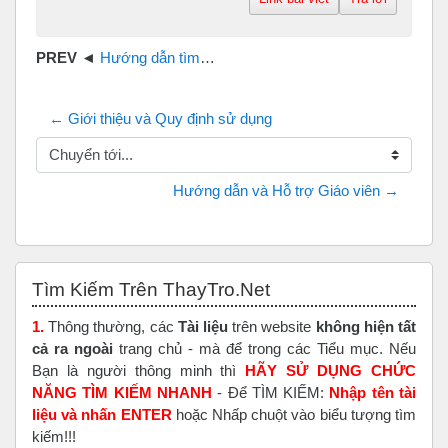
Hướng dẫn tìm kiếm tài liệu trên thaytro.net
← Giới thiệu và Quy định sử dụng
Chuyển tới...
Hướng dẫn và Hỗ trợ Giáo viên →
Bỏ qua Tìm Kiếm Trên ThayTro.Net
Tìm Kiếm Trên ThayTro.Net
1.
Thông thường, các
Tài liệu
trên website
không hiện tất
cả ra ngoài
trang chủ - mà để trong các Tiểu mục. Nếu
Bạn là người thông minh thì
HÃY SỬ DỤNG CHỨC
NĂNG TÌM KIẾM NHANH
- Để TÌM KIẾM:
Nhập tên tài
liệu và nhấn ENTER
hoặc Nhấp chuột vào biểu tượng tìm
kiếm!!!