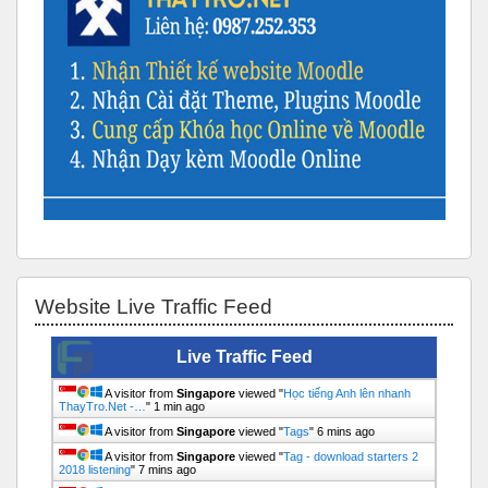
Bỏ qua Website Live Traffic Feed
Website Live Traffic Feed
Live Traffic Feed
A visitor from
Singapore
viewed "
Học tiếng Anh lên nhanh
ThayTro.Net -…
"
1 min ago
A visitor from
Singapore
viewed "
Tags
"
6 mins ago
A visitor from
Singapore
viewed "
Tag - download starters 2
2018 listening
"
7 mins ago