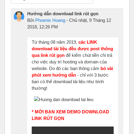
Chế độ hiển thị
Hướng dẫn download link rút gọn
Bởi
Phoenix Hoang
-
Chủ nhật, 9 Tháng 12
2018, 12:26 PM
Từ tháng 08 năm 2019,
các LINK
download tài liệu đều được post thông
qua link rút gọn
để kiếm chút tiền chi trả
cho việc duy trì hosting và domain của
website. Do đó các bạn thông cảm
bỏ vài
phút xem hướng dẫn
- chỉ với 3 bước
bạn có thể download tài liệu như bình
thường!
* MỜI BẠN XEM DEMO DOWNLOAD
LINK RÚT GỌN