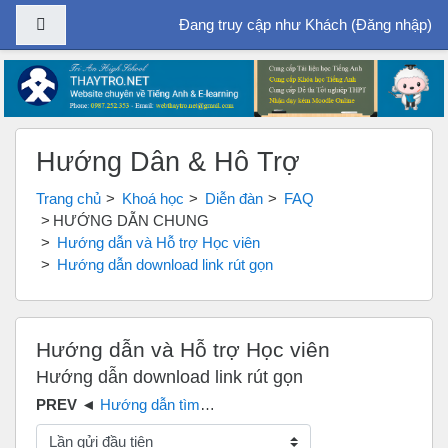
Bảng điều khiển cạnh
Đang truy cập như Khách (
Đăng nhập
)
Chuyển tới nội dung chính
Hướng Dẫn & Hỗ Trợ
Trang chủ
Khoá học
Diễn đàn
FAQ
HƯỚNG DẪN CHUNG
Hướng dẫn và Hỗ trợ Học viên
Hướng dẫn download link rút gọn
Hướng dẫn và Hỗ trợ Học viên
Hướng dẫn download link rút gọn
Hướng dẫn tìm kiếm tài liệu trên thaytro.net