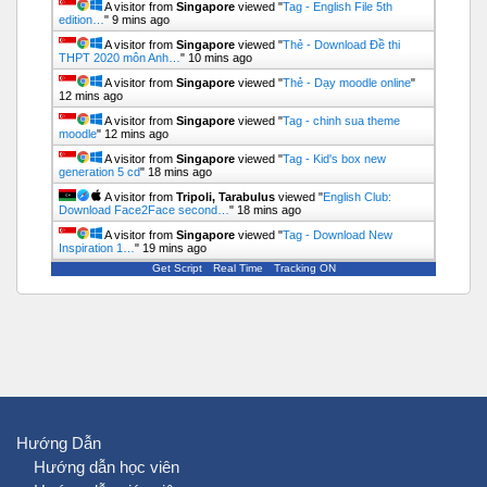
A visitor from
Singapore
viewed "
Tag - English File 5th
edition…
"
9 mins ago
A visitor from
Singapore
viewed "
Thẻ - Download Đề thi
THPT 2020 môn Anh…
"
10 mins ago
A visitor from
Singapore
viewed "
Thẻ - Dạy moodle online
"
12 mins ago
A visitor from
Singapore
viewed "
Tag - chinh sua theme
moodle
"
12 mins ago
A visitor from
Singapore
viewed "
Tag - Kid's box new
generation 5 cd
"
18 mins ago
A visitor from
Tripoli, Tarabulus
viewed "
English Club:
Download Face2Face second…
"
18 mins ago
A visitor from
Singapore
viewed "
Tag - Download New
Inspiration 1…
"
19 mins ago
Get Script
Real Time
Tracking ON
Hướng Dẫn
Hướng dẫn học viên