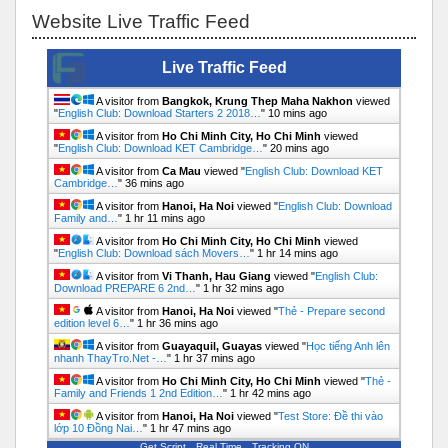
Bỏ qua Website Live Traffic Feed
Website Live Traffic Feed
Live Traffic Feed
A visitor from
Bangkok, Krung Thep Maha Nakhon
viewed
"
English Club: Download Starters 2 2018…
"
10 mins ago
A visitor from
Ho Chi Minh City, Ho Chi Minh
viewed
"
English Club: Download KET Cambridge…
"
20 mins ago
A visitor from
Ca Mau
viewed "
English Club: Download KET
Cambridge…
"
36 mins ago
A visitor from
Hanoi, Ha Noi
viewed "
English Club: Download
Family and…
"
1 hr 11 mins ago
A visitor from
Ho Chi Minh City, Ho Chi Minh
viewed
"
English Club: Download sách Movers…
"
1 hr 14 mins ago
A visitor from
Vi Thanh, Hau Giang
viewed "
English Club:
Download PREPARE 6 2nd…
"
1 hr 32 mins ago
A visitor from
Hanoi, Ha Noi
viewed "
Thẻ - Prepare second
edition level 6…
"
1 hr 36 mins ago
A visitor from
Guayaquil, Guayas
viewed "
Học tiếng Anh lên
nhanh ThayTro.Net -…
"
1 hr 37 mins ago
A visitor from
Ho Chi Minh City, Ho Chi Minh
viewed "
Thẻ -
Family and Friends 1 2nd Edition…
"
1 hr 42 mins ago
A visitor from
Hanoi, Ha Noi
viewed "
Test Store: Đề thi vào
lớp 10 Đồng Nai…
"
1 hr 47 mins ago
Get Script
Real Time
Tracking ON