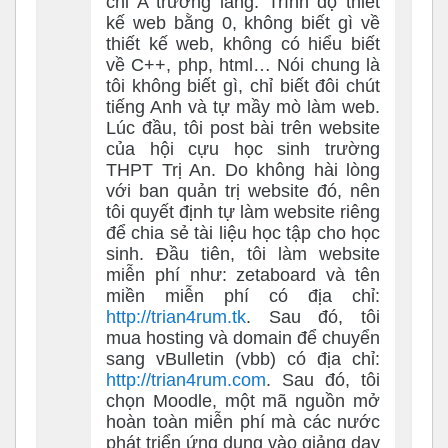
chỉ A trường làng. Trình độ thiết
kế web bằng 0, không biết gì về
thiết kế web, không có hiểu biết
về C++, php, html… Nói chung là
tôi không biết gì, chỉ biết đôi chút
tiếng Anh và tự mầy mò làm web.
Lúc đầu, tôi post bài trên website
của hội cựu học sinh trường
THPT Trị An. Do không hài lòng
với ban quản trị website đó, nên
tôi quyết định tự làm website riêng
để chia sẻ tài liệu học tập cho học
sinh. Đầu tiên, tôi làm website
miễn phí như: zetaboard và tên
miền miễn phí có địa chỉ:
http://trian4rum.tk
. Sau đó, tôi
mua hosting và domain để chuyển
sang vBulletin (vbb) có địa chỉ:
http://trian4rum.com
. Sau đó, tôi
chọn Moodle, một mã nguồn mở
hoàn toàn miễn phí mà các nước
phát triển ứng dụng vào giảng dạy