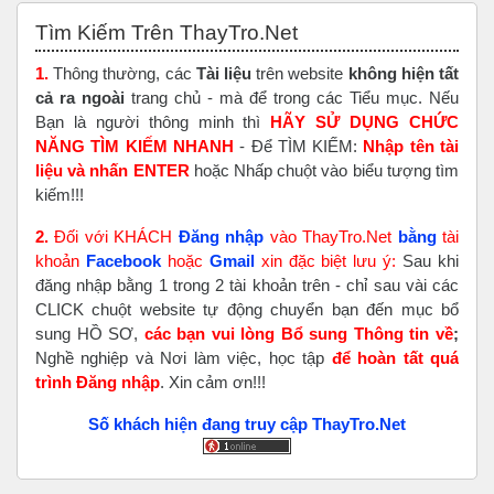
Bỏ qua Tìm Kiếm Trên ThayTro.Net
Tìm Kiếm Trên ThayTro.Net
1.
Thông thường, các
Tài liệu
trên website
không hiện tất
cả ra ngoài
trang chủ - mà để trong các Tiểu mục. Nếu
Bạn là người thông minh thì
HÃY SỬ DỤNG CHỨC
NĂNG TÌM KIẾM NHANH
- Để TÌM KIẾM:
Nhập tên tài
liệu và nhấn ENTER
hoặc Nhấp chuột vào biểu tượng tìm
kiếm!!!
2.
Đối với KHÁCH
Đăng nhập
vào ThayTro.Net
bằng
tài
khoản
Faceboo
k
hoặc
Gmail
xin đặc biệt lưu ý:
Sau khi
đăng nhập bằng 1 trong 2 tài khoản trên - chỉ sau vài các
CLICK chuột website tự động chuyển bạn đến mục bổ
sung HỒ SƠ,
các bạn vui lòng Bổ sung Thông tin về
;
Nghề nghiệp và Nơi làm việc, học tập
để hoàn tất
quá
trình Đăng nhập
. Xin cảm ơn!!!
Số khách hiện đang truy cập ThayTro.Net