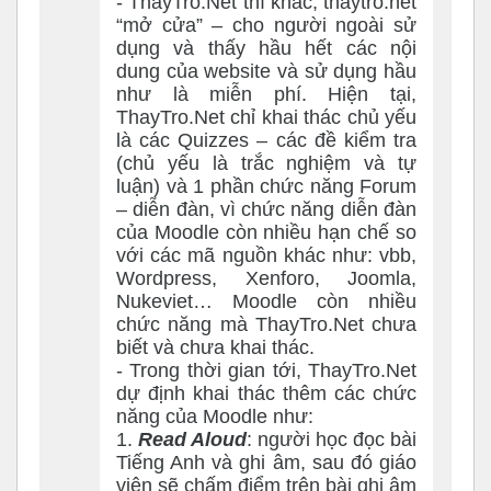
- ThayTro.Net thì khác, thaytro.net
“mở cửa” – cho người ngoài sử
dụng và thấy hầu hết các nội
dung của website và sử dụng hầu
như là miễn phí. Hiện tại,
ThayTro.Net chỉ khai thác chủ yếu
là các Quizzes – các đề kiểm tra
(chủ yếu là trắc nghiệm và tự
luận) và 1 phần chức năng Forum
– diễn đàn, vì chức năng diễn đàn
của Moodle còn nhiều hạn chế so
với các mã nguồn khác như: vbb,
Wordpress, Xenforo, Joomla,
Nukeviet… Moodle còn nhiều
chức năng mà ThayTro.Net chưa
biết và chưa khai thác.
- Trong thời gian tới, ThayTro.Net
dự định khai thác thêm các chức
năng của Moodle như:
1.
Read Aloud
: người học đọc bài
Tiếng Anh và ghi âm, sau đó giáo
viên sẽ chấm điểm trên bài ghi âm