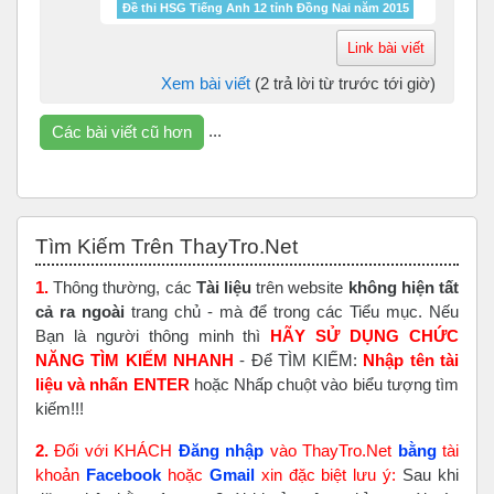
Đề thi HSG Tiếng Anh 12 tỉnh Đồng Nai năm 2015
Link bài viết
Xem bài viết
(2 trả lời từ trước tới giờ)
...
Các bài viết cũ hơn
Bỏ qua Tìm Kiếm Trên ThayTro.Net
Tìm Kiếm Trên ThayTro.Net
1.
Thông thường, các
Tài liệu
trên website
không hiện tất
cả ra ngoài
trang chủ - mà để trong các Tiểu mục. Nếu
Bạn là người thông minh thì
HÃY SỬ DỤNG CHỨC
NĂNG TÌM KIẾM NHANH
- Để TÌM KIẾM:
Nhập tên tài
liệu và nhấn ENTER
hoặc Nhấp chuột vào biểu tượng tìm
kiếm!!!
2.
Đối với KHÁCH
Đăng nhập
vào ThayTro.Net
bằng
tài
khoản
Faceboo
k
hoặc
Gmail
xin đặc biệt lưu ý:
Sau khi