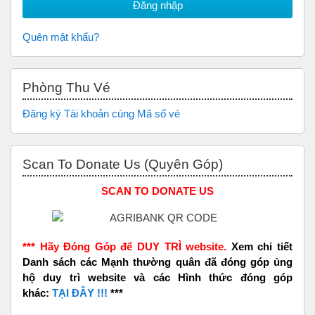
Quên mật khẩu?
Bỏ qua Phòng thu vé
Phòng Thu Vé
Đăng ký Tài khoản cùng Mã số vé
Bỏ qua Scan to Donate Us (Quyên Góp)
Scan To Donate Us (Quyên Góp)
SCAN TO DONATE US
*** Hãy Đóng Góp để DUY TRÌ website.
Xem chi tiết
Danh sách các Mạnh thường quân đã đóng góp ủng
hộ duy trì website và các Hình thức đóng góp
khác:
TẠI ĐÂY !!!
***