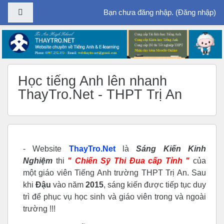
Bảng điều khiển cạnh
Bạn chưa đăng nhập. (
Đăng nhập
)
Chuyển tới nội dung chính
Học tiếng Anh lên nhanh
ThayTro.Net - THPT Trị An
- Website
ThayTro.Net
là
Sáng Kiến Kinh
Nghiệm
thi
"
Chiến Sỹ Thi Đua cấp Tỉnh
"
của
một giáo viên Tiếng Anh trường THPT Trị An. Sau
khi
Đ
ậu
vào năm
2015
, sáng kiến được tiếp tục duy
trì để phục vụ học sinh và giáo viên trong và ngoài
trường !!!