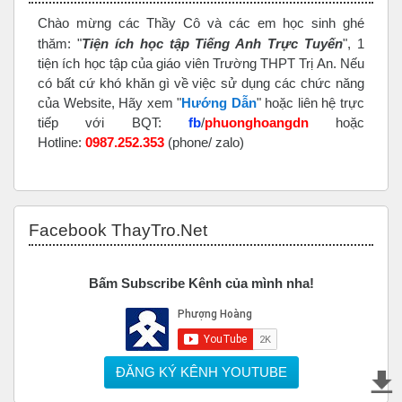
Chào mừng các Thầy Cô và các em học sinh ghé
thăm: "
Tiện ích học tập Tiếng Anh Trực Tuyến
", 1
tiện ích học tập của giáo viên Trường THPT Trị An. Nếu
có bất cứ khó khăn gì về việc sử dụng các chức năng
của Website, Hãy xem "
Hướng Dẫn
" hoặc liên hệ trực
tiếp với BQT:
fb
/
phuonghoangdn
hoặc
Hotline:
0987.252.353
(phone/ zalo)
Bỏ qua Facebook ThayTro.Net
Facebook ThayTro.Net
Bấm Subscribe Kênh của mình nha!
ĐĂNG KÝ KÊNH YOUTUBE