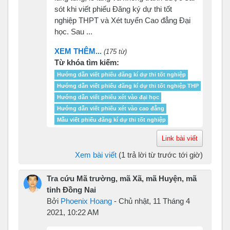
sót khi viết phiếu Đăng ký dự thi tốt
nghiệp THPT và Xét tuyển Cao đẳng Đại
học. Sau ...
XEM THÊM...
(175 từ)
Từ khóa tìm kiếm:
Hướng dẫn viết phiếu đăng kí dự thi tốt nghiệp
Hướng dẫn viết phiếu đăng kí dự thi tốt nghiệp THP
Hướng dẫn viết phiếu xét vào đại học
Hướng dẫn viết phiếu xét vào cao đẳng
Mẫu viết phiếu đăng kí dự thi tốt nghiệp
Link bài viết
Xem bài viết
(1 trả lời từ trước tới giờ)
Tra cứu Mã trường, mã Xã, mã Huyện, mã
tỉnh Đồng Nai
Bởi
Phoenix Hoang
-
Chủ nhật, 11 Tháng 4
2021, 10:22 AM