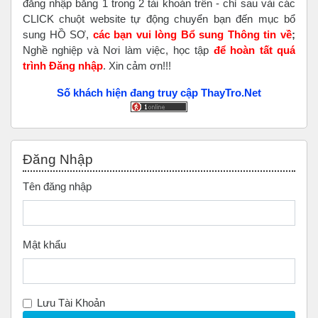
đăng nhập bằng 1 trong 2 tài khoản trên - chỉ sau vài các
CLICK chuột website tự động chuyển bạn đến mục bổ
sung HỒ SƠ,
các bạn vui lòng Bổ sung Thông tin về
;
Nghề nghiệp và Nơi làm việc, học tập
để hoàn tất
quá
trình Đăng nhập
. Xin cảm ơn!!!
Số khách hiện đang truy cập ThayTro.Net
Bỏ qua Đăng nhập
Đăng Nhập
Tên đăng nhập
Mật khẩu
Lưu Tài Khoản