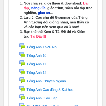
Nơi chia sẻ, giới thiệu & download:
Bài
tập
,
Băng đĩa
, giáo trình, sách bài tập trắc
nghiệm,
giáo án
...
Lưu ý: Các chủ đề Grammar của Tiếng
Anh tương đối giống nhau, nên thầy cô
và các bạn nên xem qua cả 3 box!
Bạn thể thể Xem & Tải Đề thi và Kiểm
tra:
Tại Đây!!!
Diễn đàn
Tiếng Anh Thiếu Nhi
Diễn đàn
Tiếng Anh 10
Diễn đàn
Tiếng Anh 11
Diễn đàn
Tiếng Anh 12
Diễn đàn
Tiếng Anh Chuyên Ngành
Diễn đàn
Tiếng Anh Cao đẳng & Đại học
Diễn đàn
Tiếng Anh Giao Tiếp