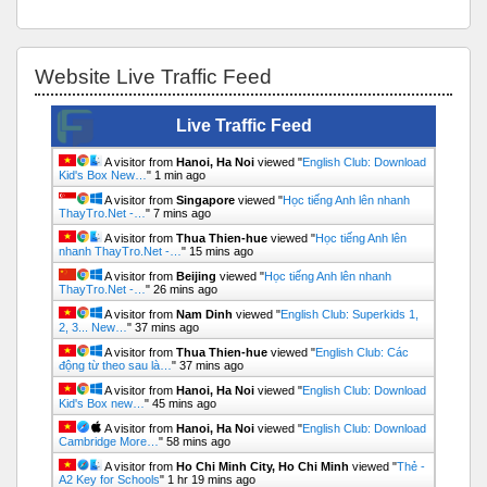
Bỏ qua Website Live Traffic Feed
Website Live Traffic Feed
Live Traffic Feed
A visitor from
Hanoi, Ha Noi
viewed "
English Club: Download
Kid's Box New…
"
1 min ago
A visitor from
Singapore
viewed "
Học tiếng Anh lên nhanh
ThayTro.Net -…
"
7 mins ago
A visitor from
Thua Thien-hue
viewed "
Học tiếng Anh lên
nhanh ThayTro.Net -…
"
15 mins ago
A visitor from
Beijing
viewed "
Học tiếng Anh lên nhanh
ThayTro.Net -…
"
26 mins ago
A visitor from
Nam Dinh
viewed "
English Club: Superkids 1,
2, 3... New…
"
37 mins ago
A visitor from
Thua Thien-hue
viewed "
English Club: Các
động từ theo sau là…
"
37 mins ago
A visitor from
Hanoi, Ha Noi
viewed "
English Club: Download
Kid's Box new…
"
45 mins ago
A visitor from
Hanoi, Ha Noi
viewed "
English Club: Download
Cambridge More…
"
58 mins ago
A visitor from
Ho Chi Minh City, Ho Chi Minh
viewed "
Thẻ -
А2 Key for Schools
"
1 hr 19 mins ago