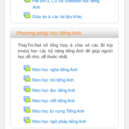
File MP3, CD và Software học tiếng
Diễn đàn
Anh
Diễn đàn
Giáo án & các tài liệu khác
Phương pháp học tiếng Anh
ThayTro.Net sẽ tổng hợp & chia sẻ các Bí kíp
(mẹo) học các kỹ năng tiếng Anh để giúp người
học dễ nhớ, dễ thuộc nhất.
Diễn đàn
Mẹo học nghe tiếng Anh
Diễn đàn
Mẹo học nói tiếng Anh
Diễn đàn
Mẹo học đọc tiếng Anh
Diễn đàn
Mẹo học viết tiếng Anh
Diễn đàn
Mẹo học từ vựng Tiếng Anh
Diễn đàn
Mẹo học ngữ pháp tiếng Anh