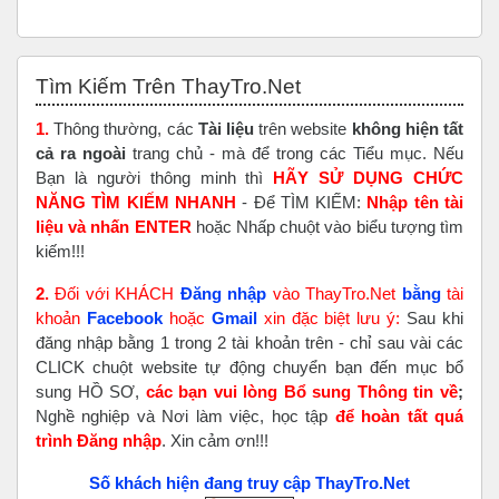
Bỏ qua Tìm Kiếm Trên ThayTro.Net
Tìm Kiếm Trên ThayTro.Net
1.
Thông thường, các
Tài liệu
trên website
không hiện tất
cả ra ngoài
trang chủ - mà để trong các Tiểu mục. Nếu
Bạn là người thông minh thì
HÃY SỬ DỤNG CHỨC
NĂNG TÌM KIẾM NHANH
- Để TÌM KIẾM:
Nhập tên tài
liệu và nhấn ENTER
hoặc Nhấp chuột vào biểu tượng tìm
kiếm!!!
2.
Đối với KHÁCH
Đăng nhập
vào ThayTro.Net
bằng
tài
khoản
Faceboo
k
hoặc
Gmail
xin đặc biệt lưu ý:
Sau khi
đăng nhập bằng 1 trong 2 tài khoản trên - chỉ sau vài các
CLICK chuột website tự động chuyển bạn đến mục bổ
sung HỒ SƠ,
các bạn vui lòng Bổ sung Thông tin về
;
Nghề nghiệp và Nơi làm việc, học tập
để hoàn tất
quá
trình Đăng nhập
. Xin cảm ơn!!!
Số khách hiện đang truy cập ThayTro.Net