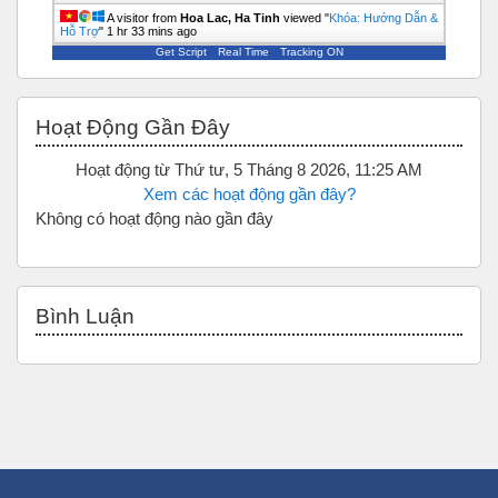
A visitor from
Hoa Lac, Ha Tinh
viewed "
Khóa: Hướng Dẫn &
Hỗ Trợ
"
1 hr 33 mins ago
Get Script
Real Time
Tracking ON
Bỏ qua Hoạt động gần đây
Hoạt Động Gần Đây
Hoạt động từ Thứ tư, 5 Tháng 8 2026, 11:25 AM
Xem các hoạt động gần đây?
Không có hoạt động nào gần đây
Bỏ qua Bình luận
Bình Luận