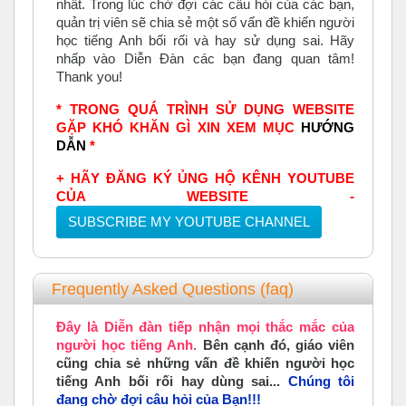
nhất. Trong lúc chờ đợi các câu hỏi của các bạn,
quản trị viên sẽ chia sẻ một số vấn đề khiến người
học tiếng Anh bối rối và hay sử dụng sai. Hãy
nhấp vào Diễn Đàn các bạn đang quan tâm!
Thank you!
* TRONG QUÁ TRÌNH SỬ DỤNG WEBSITE
GẶP KHÓ KHĂN GÌ XIN XEM MỤC
HƯỚNG
DẪN
*
+ HÃY ĐĂNG KÝ ỦNG HỘ KÊNH YOUTUBE
CỦA WEBSITE -
SUBSCRIBE MY YOUTUBE CHANNEL
Frequently Asked Questions (faq)
Đây là
Diễn đàn tiếp nhận mọi thắc mắc của
người học tiếng Anh
.
Bên cạnh đó, giáo viên
cũng chia sẻ những vấn đề khiến người học
tiếng Anh
bối rối hay dùng sai...
Chúng tôi
đang chờ đợi câu hỏi của Bạn!!!