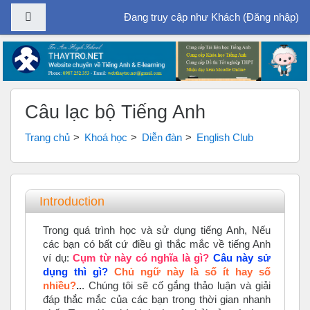
Bảng điều khiển cạnh
Đang truy cập như Khách (
Đăng nhập
)
Chuyển tới nội dung chính
Câu lạc bộ Tiếng Anh
Trang chủ
Khoá học
Diễn đàn
English Club
Tổng quan các chủ đề
Introduction
Trong quá trình học và sử dụng tiếng Anh, Nếu
các bạn có bất cứ điều gì thắc mắc về tiếng Anh
ví dụ:
Cụm từ này có nghĩa là gì?
Câu này sử
dụng thì gì?
Chủ ngữ này là số ít hay số
nhiều?
..
. Chúng tôi sẽ cố gắng thảo luận và giải
đáp thắc mắc của các bạn trong thời gian nhanh