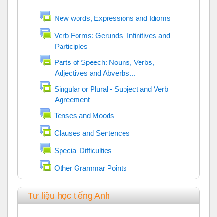
Diễn đàn
New words, Expressions and Idioms
Verb Forms: Gerunds, Infinitives and
Participles
Diễn đàn
Parts of Speech: Nouns, Verbs,
Adjectives and Abverbs...
Diễn đàn
Singular or Plural - Subject and Verb
Agreement
Diễn đàn
Diễn đàn
Tenses and Moods
Diễn đàn
Clauses and Sentences
Diễn đàn
Special Difficulties
Diễn đàn
Other Grammar Points
Tư liệu học tiếng Anh