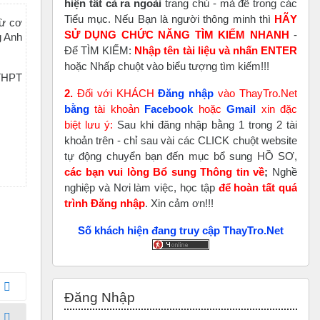
hiện tất cả ra ngoài
trang chủ - mà để trong các
Tiểu mục. Nếu Bạn là người thông minh thì
HÃY
từ cơ
SỬ DỤNG CHỨC NĂNG TÌM KIẾM NHANH
-
g Anh
Để TÌM KIẾM:
Nhập tên tài liệu và nhấn ENTER
hoặc Nhấp chuột vào biểu tượng tìm kiếm!!!
 THPT
2.
Đối với KHÁCH
Đăng nhập
vào ThayTro.Net
bằng
tài khoản
Faceboo
k
hoặc
Gmail
xin đặc
biệt lưu ý:
Sau khi đăng nhập bằng 1 trong 2 tài
khoản trên - chỉ sau vài các CLICK chuột website
tự động chuyển bạn đến mục bổ sung HỒ SƠ,
các bạn vui lòng Bổ sung Thông tin về
;
Nghề
nghiệp và Nơi làm việc, học tập
để hoàn tất
quá
trình Đăng nhập
. Xin cảm ơn!!!
Số khách hiện đang truy cập ThayTro.Net
Bỏ qua Đăng nhập
Đăng Nhập