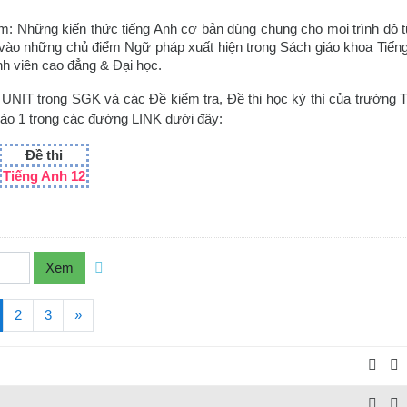
m: Những kiến thức tiếng Anh cơ bản dùng chung cho mọi trình độ 
g vào những chủ điểm Ngữ pháp xuất hiện trong Sách giáo khoa Tiến
inh viên cao đẳng & Đại học.
UNIT trong SGK và các Đề kiểm tra, Đề thi học kỳ thì của trường
vào 1 trong các đường LINK dưới đây:
Đề thi
Tiếng Anh 12
Xem
current)
Tiếp theo
2
3
»