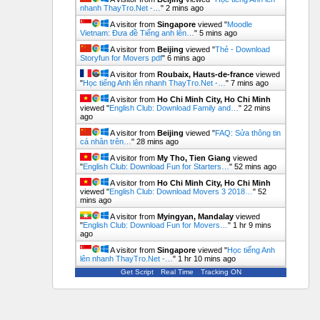
nhanh ThayTro.Net -…
"
2 mins ago
A visitor from
Singapore
viewed "
Moodle
Vietnam: Đưa đề Tiếng anh lên…
"
5 mins ago
A visitor from
Beijing
viewed "
Thẻ - Download
Storyfun for Movers pdf
"
6 mins ago
A visitor from
Roubaix, Hauts-de-france
viewed
"
Học tiếng Anh lên nhanh ThayTro.Net -…
"
7 mins ago
A visitor from
Ho Chi Minh City, Ho Chi Minh
viewed "
English Club: Download Family and…
"
22 mins
ago
A visitor from
Beijing
viewed "
FAQ: Sửa thông tin
cá nhân trên…
"
28 mins ago
A visitor from
My Tho, Tien Giang
viewed
"
English Club: Download Fun for Starters…
"
52 mins ago
A visitor from
Ho Chi Minh City, Ho Chi Minh
viewed "
English Club: Download Movers 3 2018…
"
52
mins ago
A visitor from
Myingyan, Mandalay
viewed
"
English Club: Download Fun for Movers…
"
1 hr 9 mins
ago
A visitor from
Singapore
viewed "
Học tiếng Anh
lên nhanh ThayTro.Net -…
"
1 hr 10 mins ago
Get Script
Real Time
Tracking ON