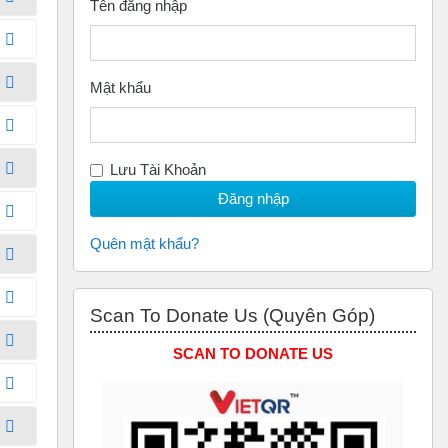
Tên đăng nhập
Mật khẩu
Lưu Tài Khoản
Quên mật khẩu?
Bỏ qua Scan to Donate Us (Quyên Góp)
Scan To Donate Us (Quyên Góp)
SCAN TO DONATE US