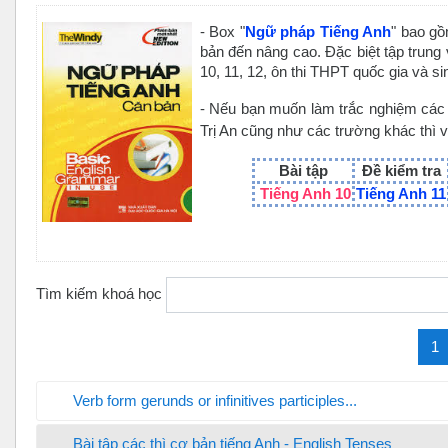
- Box "
Ngữ pháp Tiếng Anh
" bao gồ
bản đến nâng cao. Đặc biệt tập trun
10, 11, 12, ôn thi THPT quốc gia và s
- Nếu bạn muốn làm trắc nghiệm các 
Trị An cũng như các trường khác thì 
Bài tập
Đề kiểm tra
Tiếng Anh 10
Tiếng Anh 11
Tìm kiếm khoá học
(
1
Verb form gerunds or infinitives participles...
Bài tập các thì cơ bản tiếng Anh - English Tenses