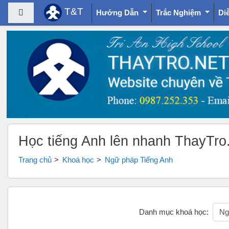
T&T
Bảng điều khiển cạnh
Hướng Dẫn
Trắc Nghiệm
Di
Chuyển tới nội dung chính
Học tiếng Anh lên nhanh ThayTro
Trang chủ
Khoá học
Ngữ pháp Tiếng Anh
Danh mục khoá học: