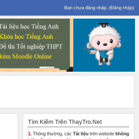
Bạn chưa đăng nhập. (
Đăng nhập
)
Bỏ qua Tìm Kiếm Trên ThayTro.Net
Tìm Kiếm Trên ThayTro.Net
1.
Thông thường, các
Tài liệu
trên website
không