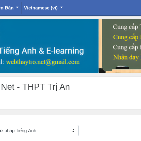
ễn Đàn
Vietnamese ‎(vi)‎
.Net - THPT Trị An