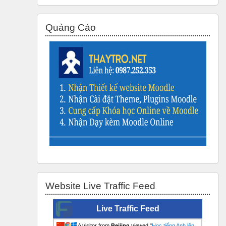
Bỏ qua Quảng Cáo
Quảng Cáo
Bỏ qua Website Live Traffic Feed
Website Live Traffic Feed
Live Traffic Feed
A visitor from
Beijing
viewed "
Học tiếng Anh lên