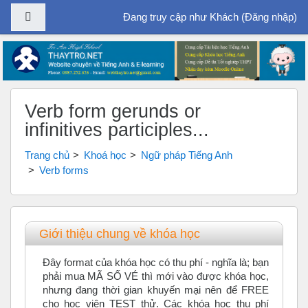
Bảng điều khiển cạnh
Đang truy cập như Khách (
Đăng nhập
)
Chuyển tới nội dung chính
Verb form gerunds or
infinitives participles...
Trang chủ
Khoá học
Ngữ pháp Tiếng Anh
Verb forms
Tổng quan các chủ đề
Giới thiệu chung về khóa học
Đây format của khóa học có thu phí - nghĩa là; bạn
phải mua MÃ SỐ VÉ thì mới vào được khóa học,
nhưng đang thời gian khuyến mại nên để FREE
cho học viên TEST thử. Các khóa học thu phí