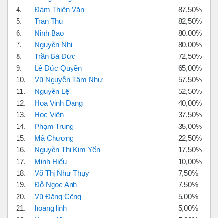
4.
Đàm Thiên Văn
87,50%
5.
Tran Thu
82,50%
6.
Ninh Bao
80,00%
7.
Nguyễn Nhi
80,00%
8.
Trần Bá Đức
72,50%
9.
Lê Đức Quyền
65,00%
10.
Vũ Nguyễn Tâm Như
57,50%
11.
Nguyễn Lệ
52,50%
12.
Hoa Vinh Dang
40,00%
13.
Học Viên
37,50%
14.
Phạm Trung
35,00%
15.
Mã Chương
22,50%
16.
Nguyễn Thị Kim Yến
17,50%
17.
Minh Hiếu
10,00%
18.
Võ Thị Như Thụy
7,50%
19.
Đỗ Ngọc Anh
7,50%
20.
Vũ Đăng Công
5,00%
21.
hoang linh
5,00%