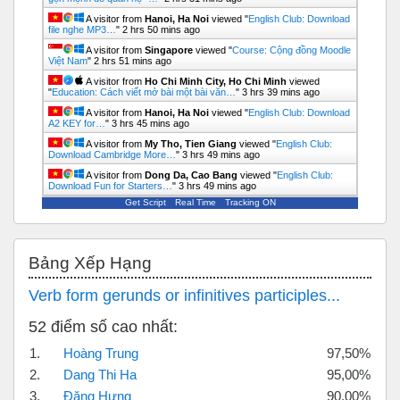
A visitor from
Hanoi, Ha Noi
viewed "
English Club: Download
file nghe MP3…
"
2 hrs 50 mins ago
A visitor from
Singapore
viewed "
Course: Cộng đồng Moodle
Việt Nam
"
2 hrs 51 mins ago
A visitor from
Ho Chi Minh City, Ho Chi Minh
viewed
"
Education: Cách viết mở bài một bài văn…
"
3 hrs 39 mins ago
A visitor from
Hanoi, Ha Noi
viewed "
English Club: Download
A2 KEY for…
"
3 hrs 45 mins ago
A visitor from
My Tho, Tien Giang
viewed "
English Club:
Download Cambridge More…
"
3 hrs 49 mins ago
A visitor from
Dong Da, Cao Bang
viewed "
English Club:
Download Fun for Starters…
"
3 hrs 49 mins ago
Get Script
Real Time
Tracking ON
Bỏ qua Bảng xếp hạng
Bảng Xếp Hạng
Verb form gerunds or infinitives participles...
52 điểm số cao nhất:
1.
Hoàng Trung
97,50%
2.
Dang Thi Ha
95,00%
3.
Đặng Hưng
90,00%