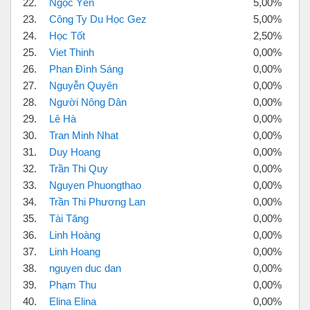
22.
Ngọc Yến
5,00%
23.
Công Ty Du Học Gez
5,00%
24.
Học Tốt
2,50%
25.
Viet Thinh
0,00%
26.
Phan Đình Sáng
0,00%
27.
Nguyễn Quyên
0,00%
28.
Người Nông Dân
0,00%
29.
Lê Hà
0,00%
30.
Tran Minh Nhat
0,00%
31.
Duy Hoang
0,00%
32.
Trần Thi Quy
0,00%
33.
Nguyen Phuongthao
0,00%
34.
Trần Thi Phương Lan
0,00%
35.
Tài Tăng
0,00%
36.
Linh Hoàng
0,00%
37.
Linh Hoang
0,00%
38.
nguyen duc dan
0,00%
39.
Phạm Thu
0,00%
40.
Elina Elina
0,00%