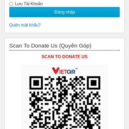
Lưu Tài Khoản
Quên mật khẩu?
Bỏ qua Scan to Donate Us (Quyên Góp)
Scan To Donate Us (Quyên Góp)
SCAN TO DONATE US