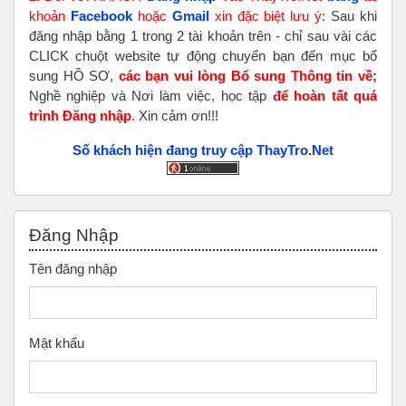
khoản
Faceboo
k
hoặc
Gmail
xin đặc biệt lưu ý:
Sau khi
đăng nhập bằng 1 trong 2 tài khoản trên - chỉ sau vài các
CLICK chuột website tự động chuyển bạn đến mục bổ
sung HỒ SƠ,
các bạn vui lòng Bổ sung Thông tin về
;
Nghề nghiệp và Nơi làm việc, học tập
để hoàn tất
quá
trình Đăng nhập
. Xin cảm ơn!!!
Số khách hiện đang truy cập ThayTro.Net
Bỏ qua Đăng nhập
Đăng Nhập
Tên đăng nhập
Mật khẩu