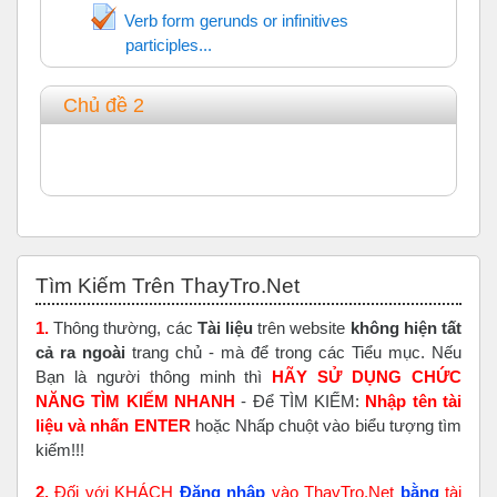
Verb form gerunds or infinitives
participles...
Trắc nghiệm
Chủ đề 2
Bỏ qua Tìm Kiếm Trên ThayTro.Net
Tìm Kiếm Trên ThayTro.Net
1.
Thông thường, các
Tài liệu
trên website
không hiện tất
cả ra ngoài
trang chủ - mà để trong các Tiểu mục. Nếu
Bạn là người thông minh thì
HÃY SỬ DỤNG CHỨC
NĂNG TÌM KIẾM NHANH
- Để TÌM KIẾM:
Nhập tên tài
liệu và nhấn ENTER
hoặc Nhấp chuột vào biểu tượng tìm
kiếm!!!
2.
Đối với KHÁCH
Đăng nhập
vào ThayTro.Net
bằng
tài