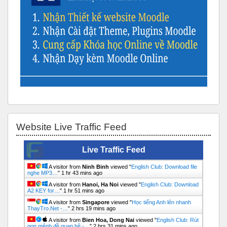
Bỏ qua Website Live Traffic Feed
Website Live Traffic Feed
Live Traffic Feed
A visitor from
Ninh Binh
viewed "
English Club: Download file
nghe MP3…
"
1 hr 43 mins ago
A visitor from
Hanoi, Ha Noi
viewed "
English Club: Download
A2 KEY for…
"
1 hr 51 mins ago
A visitor from
Singapore
viewed "
Học tiếng Anh lên nhanh
ThayTro.Net -…
"
2 hrs 19 mins ago
A visitor from
Bien Hoa, Dong Nai
viewed "
English Club: Rút
gọn mệnh đề quan hệ -…
"
2 hrs 31 mins ago