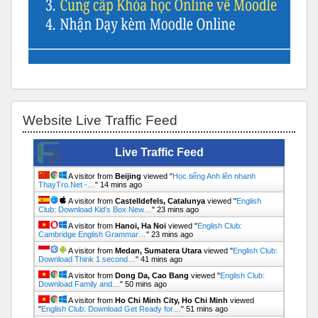
Bỏ qua Website Live Traffic Feed
Website Live Traffic Feed
Live Traffic Feed
A visitor from
Beijing
viewed "
Học tiếng Anh lên nhanh
ThayTro.Net -…
"
14 mins ago
A visitor from
Castelldefels, Catalunya
viewed "
English
Club: Download Kid's Box New…
"
23 mins ago
A visitor from
Hanoi, Ha Noi
viewed "
English Club:
Cambridge English Grammar…
"
23 mins ago
A visitor from
Medan, Sumatera Utara
viewed "
English Club:
Download Think 1 second…
"
41 mins ago
A visitor from
Dong Da, Cao Bang
viewed "
English Club:
Download Family and…
"
50 mins ago
A visitor from
Ho Chi Minh City, Ho Chi Minh
viewed
"
English Club: Download Get Ready for…
"
51 mins ago