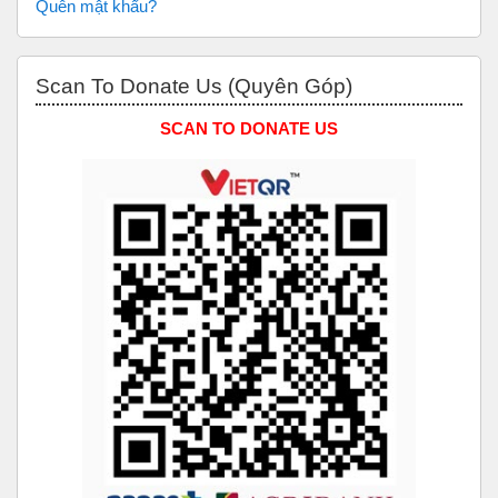
Quên mật khẩu?
Bỏ qua Scan to Donate Us (Quyên Góp)
Scan To Donate Us (Quyên Góp)
SCAN TO DONATE US