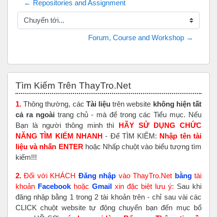
← Repositories and Assignment
Chuyển tới...
Forum, Course and Workshop →
Bỏ qua Tìm Kiếm Trên ThayTro.Net
Tìm Kiếm Trên ThayTro.Net
1.
Thông thường, các
Tài liệu
trên website
không hiện tất
cả ra ngoài
trang chủ - mà để trong các Tiểu mục. Nếu
Bạn là người thông minh thì
HÃY SỬ DỤNG CHỨC
NĂNG TÌM KIẾM NHANH
- Để TÌM KIẾM:
Nhập tên tài
liệu và nhấn ENTER
hoặc Nhấp chuột vào biểu tượng tìm
kiếm!!!
2.
Đối với KHÁCH
Đăng nhập
vào ThayTro.Net
bằng
tài
khoản
Faceboo
k
hoặc
Gmail
xin đặc biệt lưu ý:
Sau khi
đăng nhập bằng 1 trong 2 tài khoản trên - chỉ sau vài các
CLICK chuột website tự động chuyển bạn đến mục bổ