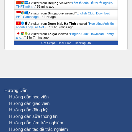
A visitor from
Beijing
viewed "
Tóm tắt của Đề thi tốt nghiệp
THPT môn…
"
55 mins ago
A visitor from
Singapore
viewed "
English Club: Download
PET Cambridge…
"
1 hr ago
A visitor from
Dong Nai, Ha Tinh
viewed "
Học tiếng Anh lên
nhanh ThayTro.Net -…
"
1 hr 6 mins ago
A visitor from
Tokyo
viewed "
English Club: Download Family
and…
"
1 hr 7 mins ago
Get Script
Real Time
Tracking ON
Hướng Dẫn
Hướng dẫn học viên
Hướng dẫn giáo viên
Hướng dẫn đăng ký
Hướng dẫn sửa thông tin
Hướng dẫn làm trắc nghiệm
Hướng dẫn tạo đề trắc nghiệm