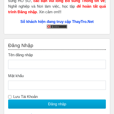
sung HỒ SƠ,
các bạn vui lòng Bổ sung Thông tin về
;
Nghề nghiệp và Nơi làm việc, học tập
để hoàn tất
quá
trình Đăng nhập
. Xin cảm ơn!!!
Số khách hiện đang truy cập ThayTro.Net
Bỏ qua Đăng nhập
Đăng Nhập
Tên đăng nhập
Mật khẩu
Lưu Tài Khoản