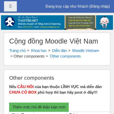
Bảng điều khiển cạnh
Đang truy cập như Khách (
Đăng nhập
)
Chuyển tới nội dung chính
Cộng đồng Moodle Việt Nam
Trang chủ
Khoá học
Diễn đàn
Moodle Vietnam
Other components
Other components
Other components
Nếu
CÂU HỎI
của bạn thuộc LĨNH VỰC mà diễn đàn
CHƯA CÓ BOX
phù hợp thì bạn hãy post ở đây!!!
Thêm một chủ đề thảo luận mới