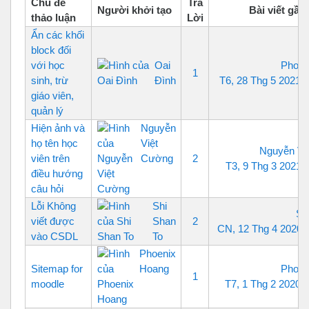
Chủ đề
Trả
Người khởi tạo
Bài viết gần
thảo luận
Lời
Ẩn các khối
block đối
với học
Oai
Phoen
1
sinh, trừ
Đình
T6, 28 Thg 5 2021,
giáo viên,
quản lý
Hiện ảnh và
Nguyễn
họ tên học
Việt
Nguyễn Vi
viên trên
Cường
2
T3, 9 Thg 3 2021,
điều hướng
câu hỏi
Lỗi Không
Shi
Sh
viết được
Shan
2
CN, 12 Thg 4 2020,
vào CSDL
To
Phoenix
Sitemap for
Hoang
Phoen
1
moodle
T7, 1 Thg 2 2020,