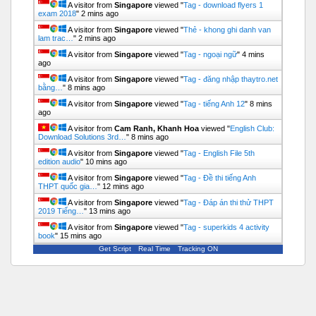
A visitor from
Singapore
viewed "
Tag - download flyers 1
exam 2018
"
2 mins ago
A visitor from
Singapore
viewed "
Thẻ - khong ghi danh van
lam trac…
"
2 mins ago
A visitor from
Singapore
viewed "
Tag - ngoại ngữ
"
4 mins
ago
A visitor from
Singapore
viewed "
Tag - đăng nhập thaytro.net
bằng…
"
8 mins ago
A visitor from
Singapore
viewed "
Tag - tiếng Anh 12
"
8 mins
ago
A visitor from
Cam Ranh, Khanh Hoa
viewed "
English Club:
Download Solutions 3rd…
"
8 mins ago
A visitor from
Singapore
viewed "
Tag - English File 5th
edition audio
"
10 mins ago
A visitor from
Singapore
viewed "
Tag - Đề thi tiếng Anh
THPT quốc gia…
"
12 mins ago
A visitor from
Singapore
viewed "
Tag - Đáp án thi thử THPT
2019 Tiếng…
"
13 mins ago
A visitor from
Singapore
viewed "
Tag - superkids 4 activity
book
"
15 mins ago
Get Script
Real Time
Tracking ON