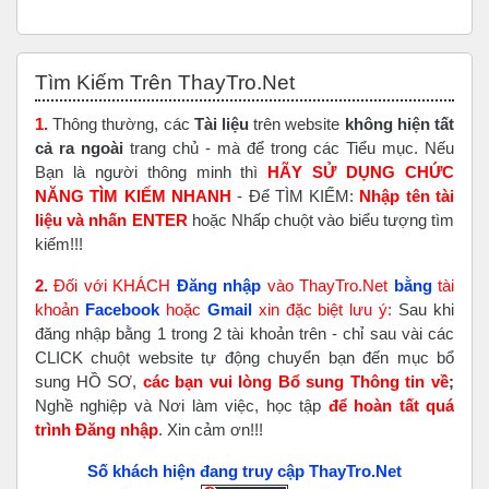
Bỏ qua Tìm Kiếm Trên ThayTro.Net
Tìm Kiếm Trên ThayTro.Net
1.
Thông thường, các
Tài liệu
trên website
không hiện tất
cả ra ngoài
trang chủ - mà để trong các Tiểu mục. Nếu
Bạn là người thông minh thì
HÃY SỬ DỤNG CHỨC
NĂNG TÌM KIẾM NHANH
- Để TÌM KIẾM:
Nhập tên tài
liệu và nhấn ENTER
hoặc Nhấp chuột vào biểu tượng tìm
kiếm!!!
2.
Đối với KHÁCH
Đăng nhập
vào ThayTro.Net
bằng
tài
khoản
Faceboo
k
hoặc
Gmail
xin đặc biệt lưu ý:
Sau khi
đăng nhập bằng 1 trong 2 tài khoản trên - chỉ sau vài các
CLICK chuột website tự động chuyển bạn đến mục bổ
sung HỒ SƠ,
các bạn vui lòng Bổ sung Thông tin về
;
Nghề nghiệp và Nơi làm việc, học tập
để hoàn tất
quá
trình Đăng nhập
. Xin cảm ơn!!!
Số khách hiện đang truy cập ThayTro.Net