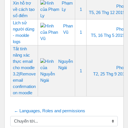
Xin hỗ trợ
Phạm
Phoen
về cách tạo
Ly
1
T5, 26 Thg 12 2019,
sổ điểm
Lịch sử
Phan
người dùng
Phoen
Vũ
1
- moolde
T5, 16 Thg 5 2019,
logs
Tắt tính
năng xác
thực email
Nguyễn
cho moodle
Ngái
Phoen
1
3.2|Remove
T2, 25 Thg 9 2017
email
confirmation
on moodle
← Languages, Roles and permissions
Chuyển tới...