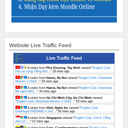
Bỏ qua Website Live Traffic Feed
Website Live Traffic Feed
Live Traffic Feed
A visitor from
Phu Khuong, Tay Ninh
viewed "
English Club:
Học từ vựng Tiếng Anh…
"
26 mins ago
A visitor from
Hanoi, Ha Noi
viewed "
English Club: Download
Movers 3 2018…
"
29 mins ago
A visitor from
Hanoi, Ha Noi
viewed "
English Club: Download
file nghe MP3…
"
34 mins ago
A visitor from
Ho Chi Minh City, Ho Chi Minh
viewed
"
English Club: Download Movers 3 2018…
"
53 mins ago
A visitor from
Vinh, Nghe An
viewed "
English Club:
Download PREPARE 4 2nd…
"
55 mins ago
A visitor from
Singapore
viewed "
English Club: Unit 8: Tiếng
Anh 12 -…
"
57 mins ago
A visitor from
Cota, Cundinamarca
viewed "
English Club: