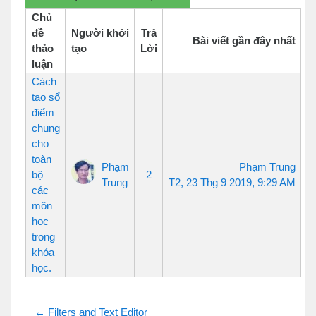
Chủ
đề
Người khởi
Trả
Bài viết gần đây nhất
thảo
tạo
Lời
luận
Cách
tạo sổ
điểm
chung
cho
toàn
Phạm
Phạm Trung
bộ
2
Trung
T2, 23 Thg 9 2019, 9:29 AM
các
môn
học
trong
khóa
học.
← Filters and Text Editor