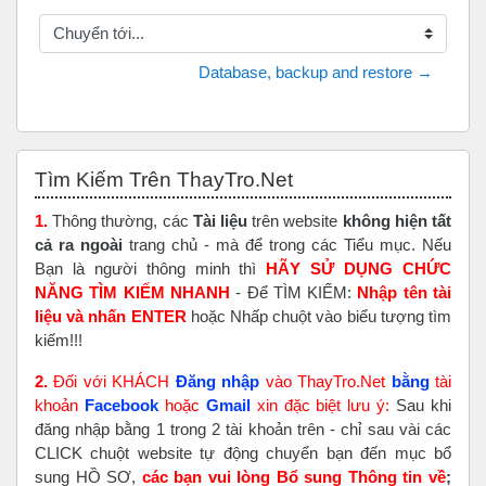
Chuyển tới...
Database, backup and restore →
Bỏ qua Tìm Kiếm Trên ThayTro.Net
Tìm Kiếm Trên ThayTro.Net
1.
Thông thường, các
Tài liệu
trên website
không hiện tất
cả ra ngoài
trang chủ - mà để trong các Tiểu mục. Nếu
Bạn là người thông minh thì
HÃY SỬ DỤNG CHỨC
NĂNG TÌM KIẾM NHANH
- Để TÌM KIẾM:
Nhập tên tài
liệu và nhấn ENTER
hoặc Nhấp chuột vào biểu tượng tìm
kiếm!!!
2.
Đối với KHÁCH
Đăng nhập
vào ThayTro.Net
bằng
tài
khoản
Faceboo
k
hoặc
Gmail
xin đặc biệt lưu ý:
Sau khi
đăng nhập bằng 1 trong 2 tài khoản trên - chỉ sau vài các
CLICK chuột website tự động chuyển bạn đến mục bổ
sung HỒ SƠ,
các bạn vui lòng Bổ sung Thông tin về
;