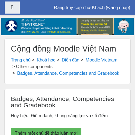
Bảng điều khiển cạnh
Đang truy cập như Khách (
Đăng nhập
)
Chuyển tới nội dung chính
Cộng đồng Moodle Việt Nam
Trang chủ
Khoá học
Diễn đàn
Moodle Vietnam
Other components
Badges, Attendance, Competencies and Gradebook
Badges, Attendance, Competencies
and Gradebook
Huy hiệu, Điểm danh, khung năng lực và sổ điểm
Thêm một chủ đề thảo luận mới