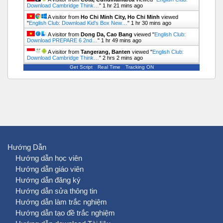
Download Cambridge Think…
"
1 hr 21 mins ago
A visitor from
Ho Chi Minh City, Ho Chi Minh
viewed
"
English Club: Download Kid's Box New…
"
1 hr 30 mins ago
A visitor from
Dong Da, Cao Bang
viewed "
English Club:
Download PREPARE 6 2nd…
"
1 hr 49 mins ago
A visitor from
Tangerang, Banten
viewed "
English Club:
Download Cambridge Think…
"
2 hrs 2 mins ago
Get Script
Real Time
Tracking ON
Hướng Dẫn
Hướng dẫn học viên
Hướng dẫn giáo viên
Hướng dẫn đăng ký
Hướng dẫn sửa thông tin
Hướng dẫn làm trắc nghiệm
Hướng dẫn tạo đề trắc nghiệm