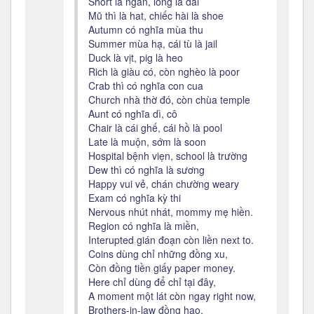
Short là ngắn, long là dài
Mũ thì là hat, chiếc hài là shoe
Autumn có nghĩa mùa thu
Summer mùa hạ, cái tù là jail
Duck là vịt, pig là heo
Rich là giàu có, còn nghèo là poor
Crab thì có nghĩa con cua
Church nhà thờ đó, còn chùa temple
Aunt có nghĩa dì, cô
Chair là cái ghế, cái hồ là pool
Late là muộn, sớm là soon
Hospital bệnh viẹn, school là trường
Dew thì có nghĩa là sương
Happy vui vẻ, chán chường weary
Exam có nghĩa kỳ thi
Nervous nhút nhát, mommy mẹ hiền.
Region có nghĩa là miền,
Interupted gián đoạn còn liền next to.
Coins dùng chỉ những đồng xu,
Còn đồng tiền giấy paper money.
Here chỉ dùng để chỉ tại đây,
A moment một lát còn ngay right now,
Brothers-in-law đồng hao.