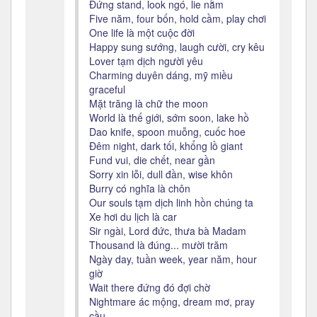
Đứng stand, look ngó, lie nằm
Five năm, four bốn, hold cầm, play chơi
One life là một cuộc đời
Happy sung sướng, laugh cười, cry kêu
Lover tạm dịch người yêu
Charming duyên dáng, mỹ miều
graceful
Mặt trăng là chữ the moon
World là thế giới, sớm soon, lake hồ
Dao knife, spoon muỗng, cuốc hoe
Đêm night, dark tối, khổng lồ giant
Fund vui, die chết, near gần
Sorry xin lỗi, dull đần, wise khôn
Burry có nghĩa là chôn
Our souls tạm dịch linh hồn chúng ta
Xe hơi du lịch là car
Sir ngài, Lord đức, thưa bà Madam
Thousand là đúng... mười trăm
Ngày day, tuần week, year năm, hour
giờ
Wait there đứng đó đợi chờ
Nightmare ác mộng, dream mơ, pray
cầu