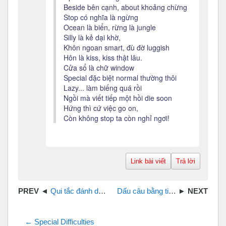
Beside bên cạnh, about khoảng chừng
Stop có nghĩa là ngừng
Ocean là biển, rừng là jungle
Silly là kẻ dại khờ,
Khôn ngoan smart, đù đờ luggish
Hôn là kiss, kiss thật lâu.
Cửa sổ là chữ window
Special đặc biệt normal thường thôi
Lazy... làm biếng quá rồi
Ngồi mà viết tiếp một hồi die soon
Hứng thì cứ việc go on,
Còn không stop ta còn nghỉ ngơi!
Link bài viết
Trả lời
Qui tắc đánh dấu trọng âm - Rules of stress
Dấu câu bằng tiếng Anh
← Special Difficulties