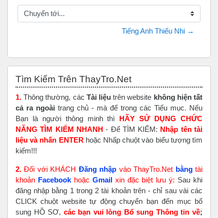
Chuyển tới...
Tiếng Anh Thiếu Nhi →
Bỏ qua Tìm Kiếm Trên ThayTro.Net
Tìm Kiếm Trên ThayTro.Net
1.
Thông thường, các
Tài liệu
trên website
không hiện tất
cả ra ngoài
trang chủ - mà để trong các Tiểu mục. Nếu
Bạn là người thông minh thì
HÃY SỬ DỤNG CHỨC
NĂNG TÌM KIẾM NHANH
- Để TÌM KIẾM:
Nhập tên tài
liệu và nhấn ENTER
hoặc Nhấp chuột vào biểu tượng tìm
kiếm!!!
2.
Đối với KHÁCH
Đăng nhập
vào ThayTro.Net
bằng
tài
khoản
Faceboo
k
hoặc
Gmail
xin đặc biệt lưu ý:
Sau khi
đăng nhập bằng 1 trong 2 tài khoản trên - chỉ sau vài các
CLICK chuột website tự động chuyển bạn đến mục bổ
sung HỒ SƠ,
các bạn vui lòng Bổ sung Thông tin về
;