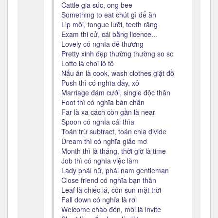
Cattle gia súc, ong bee
Something to eat chút gì để ăn
Lip môi, tongue lưỡi, teeth răng
Exam thi cử, cái bằng licence...
Lovely có nghĩa dễ thương
Pretty xinh đẹp thường thường so so
Lotto là chơi lô tô
Nấu ăn là cook, wash clothes giặt đồ
Push thì có nghĩa đẩy, xô
Marriage đám cưới, single độc thân
Foot thì có nghĩa bàn chân
Far là xa cách còn gần là near
Spoon có nghĩa cái thìa
Toán trừ subtract, toán chia divide
Dream thì có nghĩa giấc mơ
Month thì là tháng, thời giờ là time
Job thì có nghĩa việc làm
Lady phái nữ, phái nam gentleman
Close friend có nghĩa bạn thân
Leaf là chiếc lá, còn sun mặt trời
Fall down có nghĩa là rơi
Welcome chào đón, mời là invite