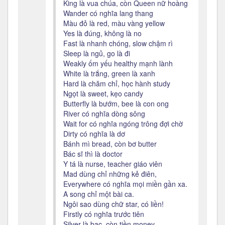
King là vua chúa, còn Queen nữ hoàng
Wander có nghĩa lang thang
Màu đỏ là red, màu vàng yellow
Yes là đúng, không là no
Fast là nhanh chóng, slow chậm rì
Sleep là ngủ, go là đi
Weakly ốm yếu healthy mạnh lành
White là trắng, green là xanh
Hard là chăm chỉ, học hành study
Ngọt là sweet, kẹo candy
Butterfly là bướm, bee là con ong
River có nghĩa dòng sông
Wait for có nghĩa ngóng trông đợi chờ
Dirty có nghĩa là dơ
Bánh mì bread, còn bơ butter
Bác sĩ thì là doctor
Y tá là nurse, teacher giáo viên
Mad dùng chỉ những kẻ điên,
Everywhere có nghĩa mọi miền gần xa.
A song chỉ một bài ca.
Ngôi sao dùng chữ star, có liền!
Firstly có nghĩa trước tiên
Silver là bạc, còn tiền money