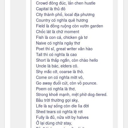
Crowd đông đúc, lấn chen hustle
Capital là thủ đô
City thành phố, local địa phương
Country có nghĩa quê hương
Field là đồng ruộng còn vườn garden
Chốc lát là chữ moment
Fish là con cá, chicken gà tơ
Naive có nghĩa ngây thơ
Poet thi sĩ, great writer văn hào
Tall thì có nghĩa là cao
Short là thấp ngắn, còn chào hello
Uncle là bác, elders cô.
Shy mắc cỡ, coarse là thô.
Come on có nghĩa mời vô,
Go away đuổi cút, còn vồ pounce.
Poem có nghĩa là thơ,
Strong khoẻ mạnh, mệt phờ dog-tiered.
Bầu trời thường gọi sky,
Life là sự sống còn die lìa đời
Shed tears có nghĩa lệ rơi
Fully là đủ, nửa vời by halves
Ở lại dùng chữ stay,