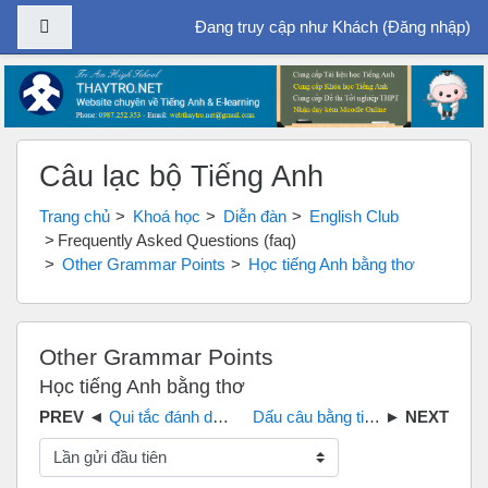
Bảng điều khiển cạnh
Đang truy cập như Khách (
Đăng nhập
)
Chuyển tới nội dung chính
Câu lạc bộ Tiếng Anh
Trang chủ
Khoá học
Diễn đàn
English Club
Frequently Asked Questions (faq)
Other Grammar Points
Học tiếng Anh bằng thơ
Other Grammar Points
Học tiếng Anh bằng thơ
Qui tắc đánh dấu trọng âm - Rules of stress
Dấu câu bằng tiếng Anh
Chế độ hiển thị