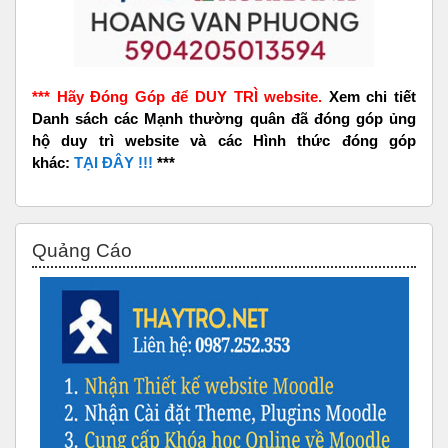
*** Hãy Đóng Góp để DUY TRÌ website.
Xem chi tiết
Danh sách các Mạnh thường quân đã đóng góp ủng
hộ duy trì website và các Hình thức đóng góp
khác:
TẠI ĐÂY !!!
***
Bỏ qua Quảng Cáo
Quảng Cáo