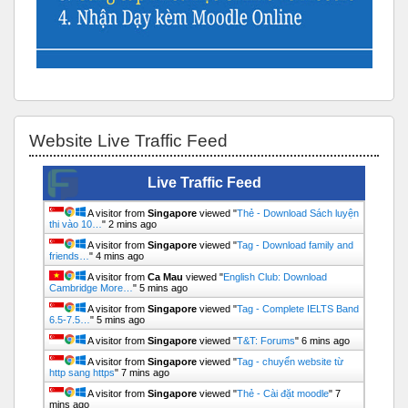
Bỏ qua Website Live Traffic Feed
Website Live Traffic Feed
Live Traffic Feed
A visitor from
Singapore
viewed "
Thẻ - Download Sách luyện
thi vào 10…
"
2 mins ago
A visitor from
Singapore
viewed "
Tag - Download family and
friends…
"
4 mins ago
A visitor from
Ca Mau
viewed "
English Club: Download
Cambridge More…
"
5 mins ago
A visitor from
Singapore
viewed "
Tag - Complete IELTS Band
6.5-7.5…
"
5 mins ago
A visitor from
Singapore
viewed "
T&T: Forums
"
6 mins ago
A visitor from
Singapore
viewed "
Tag - chuyển website từ
http sang https
"
7 mins ago
A visitor from
Singapore
viewed "
Thẻ - Cài đặt moodle
"
7
mins ago