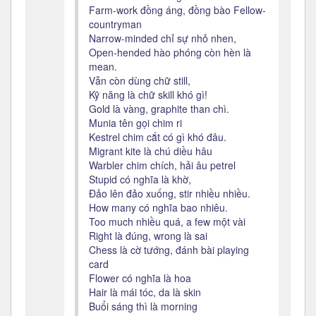
Farm-work đồng áng, đồng bào Fellow-
countryman
Narrow-minded chỉ sự nhỏ nhen,
Open-hended hào phóng còn hèn là
mean.
Vẫn còn dùng chữ still,
Kỹ năng là chữ skill khó gì!
Gold là vàng, graphite than chì.
Munia tên gọi chim ri
Kestrel chim cắt có gì khó đâu.
Migrant kite là chú diều hâu
Warbler chim chích, hải âu petrel
Stupid có nghĩa là khờ,
Đảo lên đảo xuống, stir nhiều nhiều.
How many có nghĩa bao nhiêu.
Too much nhiều quá, a few một vài
Right là đúng, wrong là sai
Chess là cờ tướng, đánh bài playing
card
Flower có nghĩa là hoa
Hair là mái tóc, da là skin
Buổi sáng thì là morning