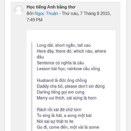
Học tiếng Anh bằng thơ
Bởi
Ngọc Thuận
-
Thứ sáu, 7 Tháng 8 2015,
7:49 PM
Long dài, short ngắn, tall cao
Here đây, there đó, which nào, where
đâu
Sentence có nghĩa là câu
Lesson bài học, rainbow cầu vồng
Husband là đức ông chồng
Daddy cha bố, please don't xin đừng
Darling tiếng gọi em cưng
Merry vui thích, cái sừng là horn
Rách rồi xài đỡ chữ torn
To sing là hát, a song một bài
Nói sai sự thật to lie
Go đi, come đến, một vài là some