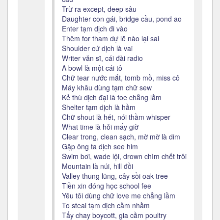
Trừ ra except, deep sâu
Daughter con gái, bridge cầu, pond ao
Enter tạm dịch đi vào
Thêm for tham dự lẽ nào lại sai
Shoulder cứ dịch là vai
Writer văn sĩ, cái đài radio
A bowl là một cái tô
Chữ tear nước mắt, tomb mồ, miss cô
Máy khâu dùng tạm chữ sew
Kẻ thù dịch đại là foe chẳng lầm
Shelter tạm dịch là hầm
Chữ shout là hét, nói thầm whisper
What time là hỏi mấy giờ
Clear trong, clean sạch, mờ mờ là dim
Gặp ông ta dịch see him
Swim bơi, wade lội, drown chìm chết trôi
Mountain là núi, hill đồi
Valley thung lũng, cây sồi oak tree
Tiền xin đóng học school fee
Yêu tôi dùng chữ love me chẳng lầm
To steal tạm dịch cầm nhầm
Tẩy chay boycott, gia cầm poultry