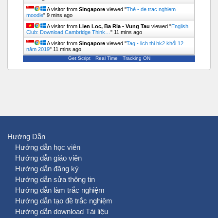
A visitor from
Singapore
viewed "
Thẻ - de trac nghiem
moodle
"
9 mins ago
A visitor from
Lien Loc, Ba Ria - Vung Tau
viewed "
English
Club: Download Cambridge Think…
"
11 mins ago
A visitor from
Singapore
viewed "
Tag - lịch thi hk2 khối 12
năm 2019
"
11 mins ago
Get Script
Real Time
Tracking ON
Hướng Dẫn
Hướng dẫn học viên
Hướng dẫn giáo viên
Hướng dẫn đăng ký
Hướng dẫn sửa thông tin
Hướng dẫn làm trắc nghiệm
Hướng dẫn tạo đề trắc nghiệm
Hướng dẫn download Tài liệu