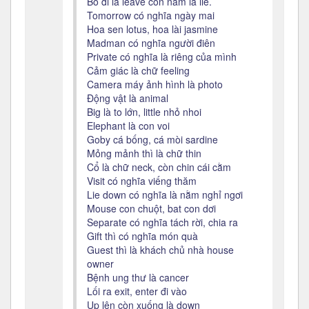
Bỏ đi là leave còn nằm là lie.
Tomorrow có nghĩa ngày mai
Hoa sen lotus, hoa lài jasmine
Madman có nghĩa người điên
Private có nghĩa là riêng của mình
Cảm giác là chữ feeling
Camera máy ảnh hình là photo
Động vật là animal
Big là to lớn, little nhỏ nhoi
Elephant là con voi
Goby cá bống, cá mòi sardine
Mỏng mảnh thì là chữ thin
Cổ là chữ neck, còn chin cái cằm
Visit có nghĩa viếng thăm
Lie down có nghĩa là nằm nghỉ ngơi
Mouse con chuột, bat con dơi
Separate có nghĩa tách rời, chia ra
Gift thì có nghĩa món quà
Guest thì là khách chủ nhà house
owner
Bệnh ung thư là cancer
Lối ra exit, enter đi vào
Up lên còn xuống là down