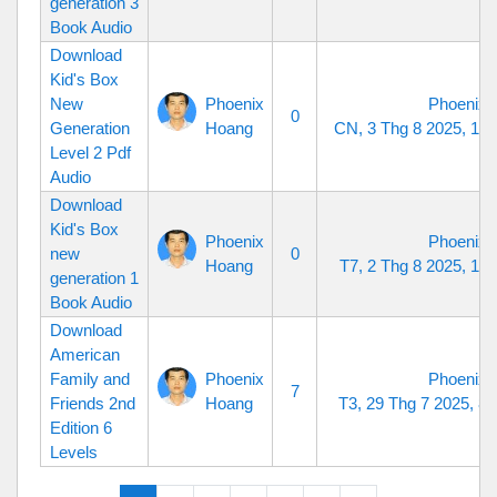
generation 3
Book Audio
Download
Kid's Box
New
Phoenix
Phoenix 
0
Generation
Hoang
CN, 3 Thg 8 2025, 10
Level 2 Pdf
Audio
Download
Kid's Box
Phoenix
Phoenix 
new
0
Hoang
T7, 2 Thg 8 2025, 10
generation 1
Book Audio
Download
American
Family and
Phoenix
Phoenix 
7
Friends 2nd
Hoang
T3, 29 Thg 7 2025, 8
Edition 6
Levels