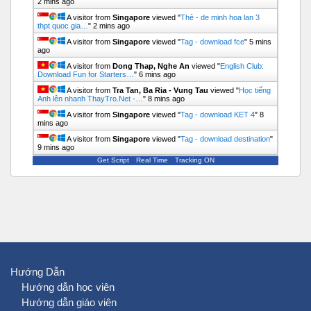
2 mins ago
A visitor from
Singapore
viewed "
Thẻ - de minh hoa lan 3
thpt quoc gia…
"
2 mins ago
A visitor from
Singapore
viewed "
Tag - download fce
"
5 mins
ago
A visitor from
Dong Thap, Nghe An
viewed "
English Club:
Download Fun for Starters…
"
6 mins ago
A visitor from
Tra Tan, Ba Ria - Vung Tau
viewed "
Học tiếng
Anh lên nhanh ThayTro.Net -…
"
8 mins ago
A visitor from
Singapore
viewed "
Tag - download KET 4
"
8
mins ago
A visitor from
Singapore
viewed "
Tag - download destination
"
9 mins ago
Get Script
Real Time
Tracking ON
Hướng Dẫn
Hướng dẫn học viên
Hướng dẫn giáo viên