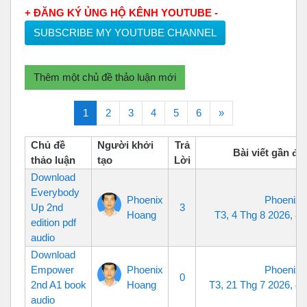
+ ĐĂNG KÝ ỦNG HỘ KÊNH YOUTUBE -
SUBSCRIBE MY YOUTUBE CHANNEL
Thêm một chủ đề thảo luận mới
(current)
Tiếp theo
1
2
3
4
5
6
»
Chủ đề
Người khởi
Trả
Bài viết gần đâ
thảo luận
tạo
Lời
Download
Everybody
Phoenix
Phoenix 
Up 2nd
3
Hoang
T3, 4 Thg 8 2026, 8
edition pdf
audio
Download
Empower
Phoenix
Phoenix 
0
2nd A1 book
Hoang
T3, 21 Thg 7 2026, 4
audio