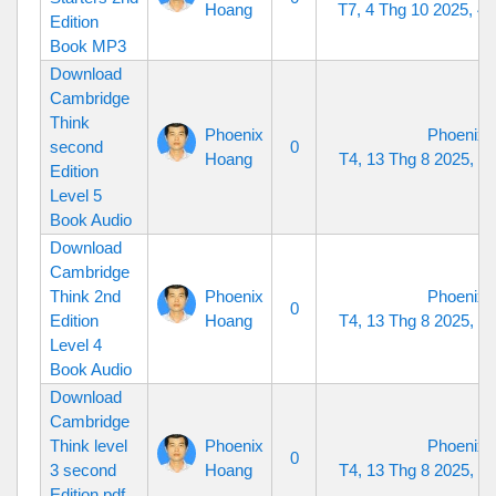
Hoang
T7, 4 Thg 10 2025, 4
Edition
Book MP3
Download
Cambridge
Think
Phoenix
Phoenix 
second
0
Hoang
T4, 13 Thg 8 2025, 9
Edition
Level 5
Book Audio
Download
Cambridge
Think 2nd
Phoenix
Phoenix 
0
Edition
Hoang
T4, 13 Thg 8 2025, 9
Level 4
Book Audio
Download
Cambridge
Think level
Phoenix
Phoenix 
0
3 second
Hoang
T4, 13 Thg 8 2025, 9
Edition pdf