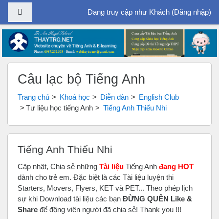
Bảng điều khiển cạnh
Đang truy cập như Khách (
Đăng nhập
)
Chuyển tới nội dung chính
Câu lạc bộ Tiếng Anh
Trang chủ
Khoá học
Diễn đàn
English Club
Tư liệu học tiếng Anh
Tiếng Anh Thiếu Nhi
Tiếng Anh Thiếu Nhi
Cập nhật, Chia sẻ những
Tài liệu
Tiếng Anh
đang HOT
dành cho trẻ em. Đặc biệt là các Tài liệu luyện thi
Starters, Movers, Flyers, KET và PET... Theo phép lịch
sự khi Download tài liệu các bạn
ĐỪNG QUÊN Like &
Share
để động viên người đã chia sẻ! Thank you !!!