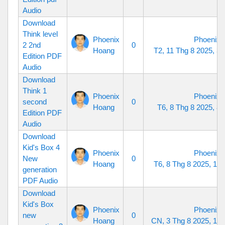
Audio
Download
Think level
Phoenix
Phoenix 
2 2nd
0
Hoang
T2, 11 Thg 8 2025, 3
Edition PDF
Audio
Download
Think 1
Phoenix
Phoenix 
second
0
Hoang
T6, 8 Thg 8 2025, 8
Edition PDF
Audio
Download
Kid's Box 4
Phoenix
Phoenix 
New
0
Hoang
T6, 8 Thg 8 2025, 10
generation
PDF Audio
Download
Kid's Box
Phoenix
Phoenix 
new
0
Hoang
CN, 3 Thg 8 2025, 10