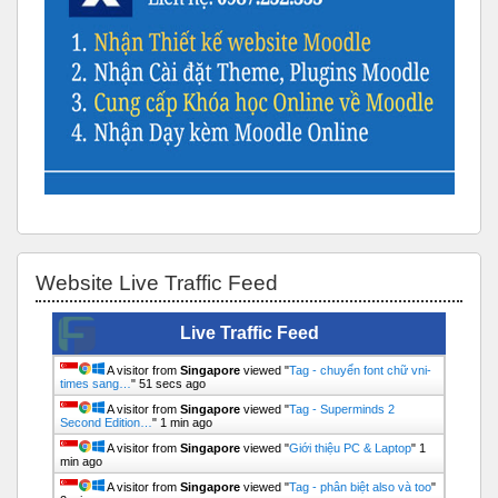
Bỏ qua Website Live Traffic Feed
Website Live Traffic Feed
Live Traffic Feed
A visitor from
Singapore
viewed "
Tag - chuyển font chữ vni-
times sang…
"
52 secs ago
A visitor from
Singapore
viewed "
Tag - Superminds 2
Second Edition…
"
1 min ago
A visitor from
Singapore
viewed "
Giới thiệu PC & Laptop
"
1
min ago
A visitor from
Singapore
viewed "
Tag - phân biệt also và too
"