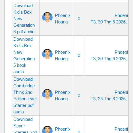
Download
Kid's Box
Phoenix
Phoenix 
New
0
Hoang
T3, 30 Thg 6 2026, 3
Generation
6 pdf audio
Download
Kid's Box
New
Phoenix
Phoenix 
0
Generation
Hoang
T3, 30 Thg 6 2026, 3
5 book
audio
Download
Cambridge
Think 2nd
Phoenix
Phoenix 
0
Edition level
Hoang
T3, 23 Thg 6 2026, 4
Starter pdf
audio
Download
Super
Phoenix
Phoenix 
Starters 2nd
0