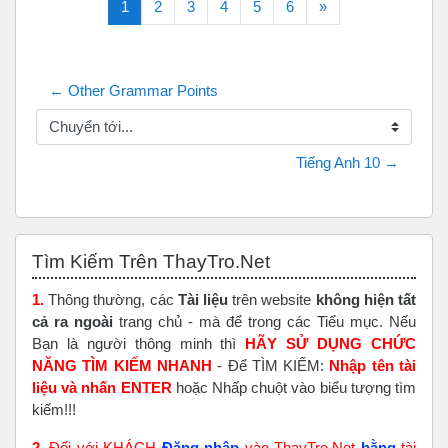
(current)
Tiếp theo
1
2
3
4
5
6
»
← Other Grammar Points
Chuyển tới...
Tiếng Anh 10 →
Bỏ qua Tìm Kiếm Trên ThayTro.Net
Tìm Kiếm Trên ThayTro.Net
1.
Thông thường, các
Tài liệu
trên website
không hiện tất
cả ra ngoài
trang chủ - mà để trong các Tiểu mục. Nếu
Bạn là người thông minh thì
HÃY SỬ DỤNG CHỨC
NĂNG TÌM KIẾM NHANH
- Để TÌM KIẾM:
Nhập tên tài
liệu và nhấn ENTER
hoặc Nhấp chuột vào biểu tượng tìm
kiếm!!!
2.
Đối với KHÁCH
Đăng nhập
vào ThayTro.Net
bằng
tài