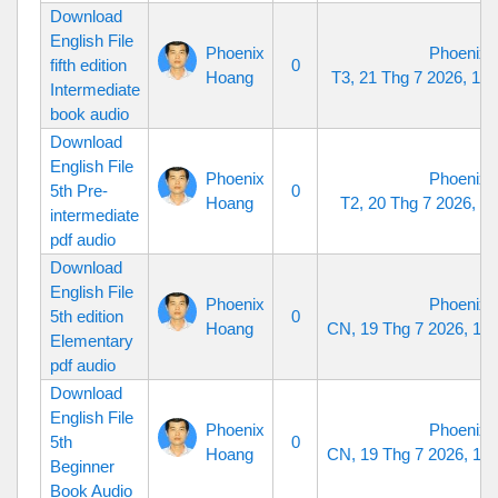
Download
English File
Phoenix
Phoenix 
fifth edition
0
Hoang
T3, 21 Thg 7 2026, 10
Intermediate
book audio
Download
English File
Phoenix
Phoenix 
5th Pre-
0
Hoang
T2, 20 Thg 7 2026, 9
intermediate
pdf audio
Download
English File
Phoenix
Phoenix 
5th edition
0
Hoang
CN, 19 Thg 7 2026, 11
Elementary
pdf audio
Download
English File
Phoenix
Phoenix 
5th
0
Hoang
CN, 19 Thg 7 2026, 11
Beginner
Book Audio