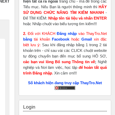
hiện tất cả ra ngoài
trang chủ - mà để trong các
Tiểu mục. Nếu Bạn là người thông minh thì
HÃY
SỬ DỤNG CHỨC NĂNG TÌM KIẾM NHANH
-
Để TÌM KIẾM:
Nhập tên tài liệu và nhấn ENTER
hoặc Nhấp chuột vào biểu tượng tìm kiếm!!!
2.
Đối với KHÁCH
Đăng nhập
vào ThayTro.Net
bằng
tài khoản
Faceboo
k
hoặc
Gmail
xin đặc
biệt lưu ý:
Sau khi đăng nhập bằng 1 trong 2 tài
khoản trên - chỉ sau vài các CLICK chuột website
tự động chuyển bạn đến mục bổ sung HỒ SƠ,
các bạn vui lòng Bổ sung Thông tin về
;
Nghề
nghiệp và Nơi làm việc, học tập
để hoàn tất
quá
trình Đăng nhập
. Xin cảm ơn!!!
Số khách hiện đang truy cập ThayTro.Net
Skip Login
Login