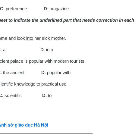
C.
preference
D.
magazine
sheet to indicate the underlined part that needs correction in each
me and look
into
her sick mother.
C.
at
D.
into
cient
palace is
popular with
modern tourists.
C.
the ancient
D.
popular with
ientific
knowledge
to
practical use.
C.
scientific
D.
to
 Anh sở giáo dục Hà Nội