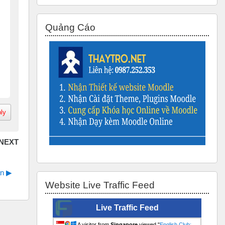
Skip Quảng Cáo
Quảng Cáo
ly
n ▶︎
Skip Website Live Traffic Feed
Website Live Traffic Feed
Live Traffic Feed
A visitor from
Singapore
viewed "
English Club: