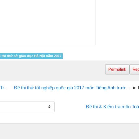
 thi thử sở giáo dục Hà Nội năm 2017
Permalink
Rep
n 2
Đề thi thử tốt nghiệp quốc gia 2017 môn Tiếng Anh trường Tiên Du Số 1 tỉnh Vĩnh Phúc
Đề thi & Kiểm tra môn Toá