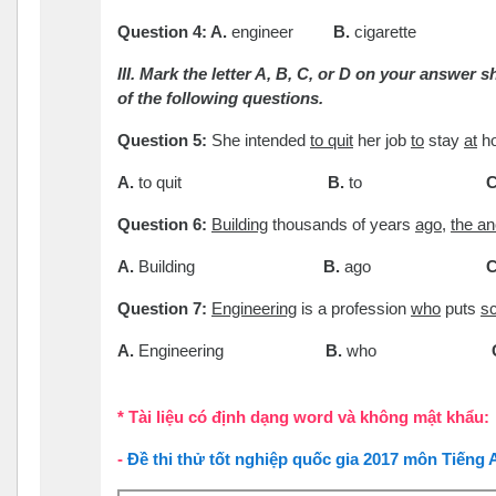
Question 4: A.
engineer
B.
cigarette
III. Mark the letter A, B, C, or D on your answer 
of the following questions.
Question 5:
She intended
to quit
her job
to
stay
at
ho
A.
to quit
B.
to
Question 6:
Building
thousands of years
ago
,
the an
A.
Building
B.
ago
Question 7:
Engineering
is a profession
who
puts
sc
A.
Engineering
B.
who
* Tài liệu có định dạng word và không mật khẩu:
-
Đề thi thử tốt nghiệp quốc gia 2017 môn Tiếng