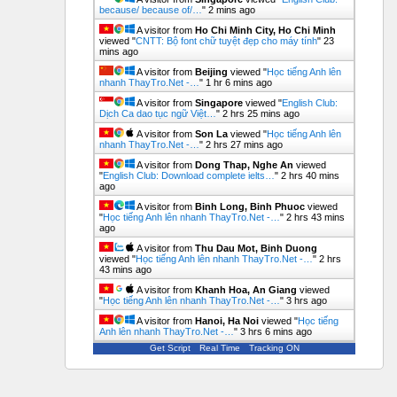
because/ because of/…
"
2 mins ago
A visitor from
Ho Chi Minh City, Ho Chi Minh
viewed "
CNTT: Bộ font chữ tuyệt đẹp cho máy tính
"
23
mins ago
A visitor from
Beijing
viewed "
Học tiếng Anh lên
nhanh ThayTro.Net -…
"
1 hr 6 mins ago
A visitor from
Singapore
viewed "
English Club:
Dịch Ca dao tục ngữ Việt…
"
2 hrs 25 mins ago
A visitor from
Son La
viewed "
Học tiếng Anh lên
nhanh ThayTro.Net -…
"
2 hrs 27 mins ago
A visitor from
Dong Thap, Nghe An
viewed
"
English Club: Download complete ielts…
"
2 hrs 40 mins
ago
A visitor from
Binh Long, Binh Phuoc
viewed
"
Học tiếng Anh lên nhanh ThayTro.Net -…
"
2 hrs 43 mins
ago
A visitor from
Thu Dau Mot, Binh Duong
viewed "
Học tiếng Anh lên nhanh ThayTro.Net -…
"
2 hrs
43 mins ago
A visitor from
Khanh Hoa, An Giang
viewed
"
Học tiếng Anh lên nhanh ThayTro.Net -…
"
3 hrs ago
A visitor from
Hanoi, Ha Noi
viewed "
Học tiếng
Anh lên nhanh ThayTro.Net -…
"
3 hrs 6 mins ago
Get Script
Real Time
Tracking ON