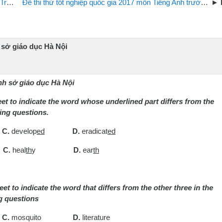
n 2
Đề thi thử tốt nghiệp quốc gia 2017 môn Tiếng Anh trường Tiên Du Số 1 tỉnh Vĩnh Phúc
 sở giáo dục Hà Nội
nh sở giáo dục Hà Nội
heet to indicate the word whose underlined part differs from the
wing questions.
C.
develop
ed
D.
eradicat
ed
e
C.
heal
th
y
D.
ear
th
eet to indicate the word that differs from the other three in the
ng questions
s
C.
mosquito
D.
literature