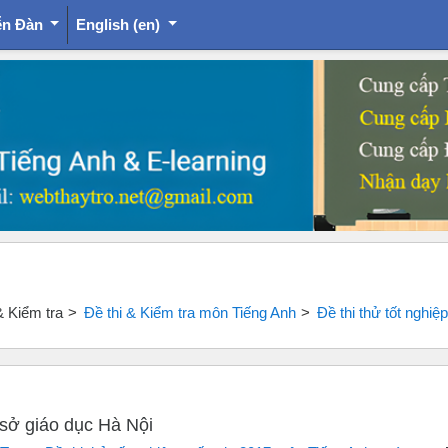
ễn Đàn
English ‎(en)‎
& Kiểm tra
Đề thi & Kiểm tra môn Tiếng Anh
Đề thi thử tốt nghi
 sở giáo dục Hà Nội