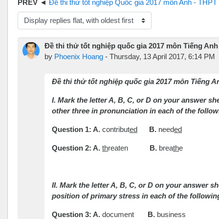
Đề thi thử tốt nghiệp Quốc gia 2017 môn Anh - THPT Trần Hưng Đạo lầ
isplay mode
Đề thi thử tốt nghiệp quốc gia 2017 môn Tiếng Anh
by
Phoenix Hoang
-
Thursday, 13 April 2017, 6:14 PM
Đề thi thử tốt nghiệp quốc gia 2017 môn Tiếng A
I. Mark the letter A, B, C, or D on your answer s
other three in pronunciation in each of the follo
Question 1: A.
contribut
ed
B.
need
ed
Question 2: A.
th
reaten
B.
brea
th
II. Mark the letter A, B, C, or D on your answer sh
position of primary stress in each of the followi
Question 3: A.
document
B.
busines