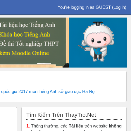
You’re logging in as GUEST (
Log in
)
ệp quốc gia 2017 môn Tiếng Anh sở giáo dục Hà Nội
Skip Tìm Kiếm Trên ThayTro.Net
Tìm Kiếm Trên ThayTro.Net
1.
Thông thường, các
Tài liệu
trên website
không