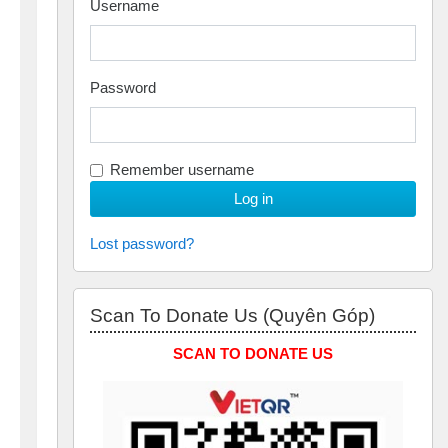
Username
Password
Remember username
Lost password?
Skip Scan to Donate Us (Quyên Góp)
Scan To Donate Us (Quyên Góp)
SCAN TO DONATE US