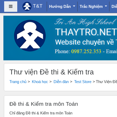
T&T
Bảng điều khiển cạnh
Hướng Dẫn
Trắc Nghiệm
Di
Chuyển tới nội dung chính
Thư viện Đề thi & Kiểm tra
Trang chủ
Khoá học
Diễn đàn
Test Store
Thư Viện Đề 
Đề thi & Kiểm tra môn Toán
Chỉ đăng Đề thi & Kiểm tra môn Toán