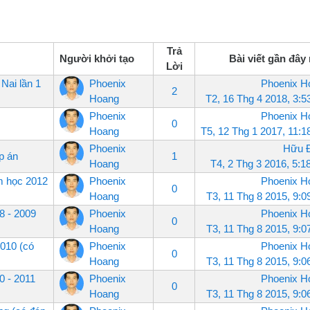
Trả
Người khởi tạo
Bài viết gần đây
Lời
Nai lần 1
Phoenix
Phoenix H
2
Hoang
T2, 16 Thg 4 2018, 3:
Phoenix
Phoenix H
0
Hoang
T5, 12 Thg 1 2017, 11:
Phoenix
Hữu 
p án
1
Hoang
T4, 2 Thg 3 2016, 5:
ăm học 2012
Phoenix
Phoenix H
0
Hoang
T3, 11 Thg 8 2015, 9:
8 - 2009
Phoenix
Phoenix H
0
Hoang
T3, 11 Thg 8 2015, 9:
2010 (có
Phoenix
Phoenix H
0
Hoang
T3, 11 Thg 8 2015, 9:
0 - 2011
Phoenix
Phoenix H
0
Hoang
T3, 11 Thg 8 2015, 9: