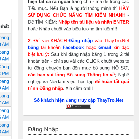
hiện tất cả ra ngoài
trang chủ - mà để trong các
Tiểu mục. Nếu Bạn là người thông minh thì
HÃY
SỬ DỤNG CHỨC NĂNG TÌM KIẾM NHANH
-
Để TÌM KIẾM:
Nhập tên tài liệu và nhấn ENTER
 nhất
hoặc Nhấp chuột vào biểu tượng tìm kiếm!!!
oang
2.
Đối với KHÁCH
Đăng nhập
vào ThayTro.Net
53 AM
bằng
tài khoản
Faceboo
k
hoặc
Gmail
xin đặc
oang
biệt lưu ý:
Sau khi đăng nhập bằng 1 trong 2 tài
18 AM
khoản trên - chỉ sau vài các CLICK chuột website
Đặng
tự động chuyển bạn đến mục bổ sung HỒ SƠ,
18 PM
các bạn vui lòng Bổ sung Thông tin về
;
Nghề
oang
nghiệp và Nơi làm việc, học tập
để hoàn tất
quá
09 AM
trình Đăng nhập
. Xin cảm ơn!!!
oang
Số khách hiện đang truy cập ThayTro.Net
07 AM
oang
06 AM
Bỏ qua Đăng nhập
oang
Đăng Nhập
06 AM