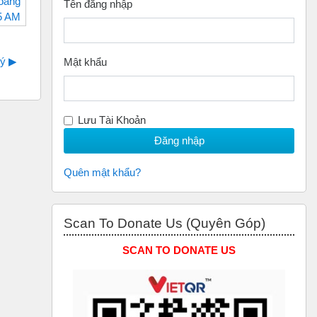
oang
Tên đăng nhập
05 AM
ý ▶︎
Mật khẩu
Lưu Tài Khoản
Quên mật khẩu?
Bỏ qua Scan to Donate Us (Quyên Góp)
Scan To Donate Us (Quyên Góp)
SCAN TO DONATE US