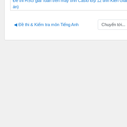
Đề thi HSG giải Toán trên máy tính Casio lớp 12 tỉnh Kiên Gia
án)
Chuyển tới...
◀︎ Đề thi & Kiểm tra môn Tiếng Anh