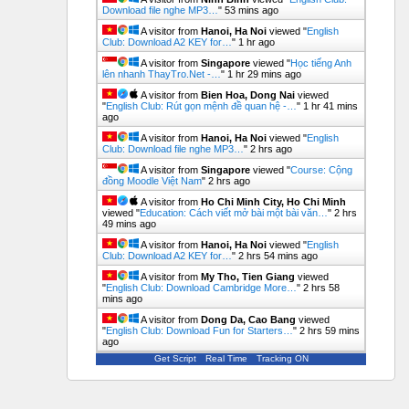
Download file nghe MP3…
"
53 mins ago
A visitor from
Hanoi, Ha Noi
viewed "
English
Club: Download A2 KEY for…
"
1 hr ago
A visitor from
Singapore
viewed "
Học tiếng Anh
lên nhanh ThayTro.Net -…
"
1 hr 29 mins ago
A visitor from
Bien Hoa, Dong Nai
viewed
"
English Club: Rút gọn mệnh đề quan hệ -…
"
1 hr 41 mins
ago
A visitor from
Hanoi, Ha Noi
viewed "
English
Club: Download file nghe MP3…
"
2 hrs ago
A visitor from
Singapore
viewed "
Course: Cộng
đồng Moodle Việt Nam
"
2 hrs ago
A visitor from
Ho Chi Minh City, Ho Chi Minh
viewed "
Education: Cách viết mở bài một bài văn…
"
2 hrs
49 mins ago
A visitor from
Hanoi, Ha Noi
viewed "
English
Club: Download A2 KEY for…
"
2 hrs 54 mins ago
A visitor from
My Tho, Tien Giang
viewed
"
English Club: Download Cambridge More…
"
2 hrs 58
mins ago
A visitor from
Dong Da, Cao Bang
viewed
"
English Club: Download Fun for Starters…
"
2 hrs 59 mins
ago
Get Script
Real Time
Tracking ON