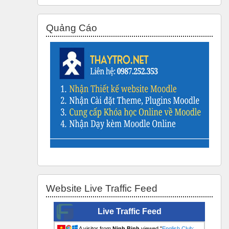
Bỏ qua Quảng Cáo
Quảng Cáo
Bỏ qua Website Live Traffic Feed
Website Live Traffic Feed
Live Traffic Feed
A visitor from
Ninh Binh
viewed "
English Club: