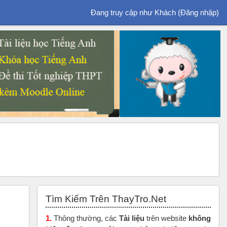
Đang truy cập như Khách (
Đăng nhập
)
Bỏ qua Tìm Kiếm Trên ThayTro.Net
Tìm Kiếm Trên ThayTro.Net
1.
Thông thường, các
Tài liệu
trên website
không