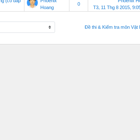
ng (có đáp
Phoenix
Phoenix H
0
Hoang
T3, 11 Thg 8 2015, 9:
Đề thi & Kiểm tra môn Vật l