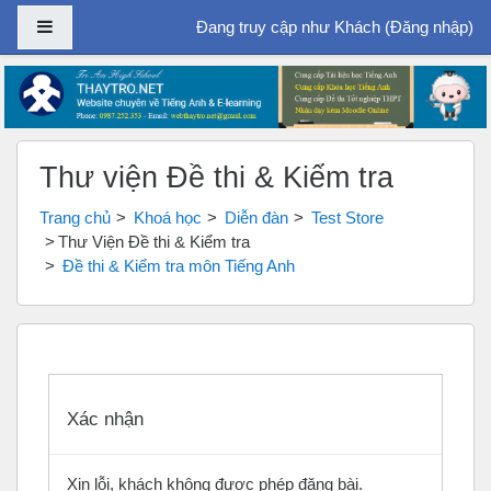
Bảng điều khiển cạnh
Đang truy cập như Khách (
Đăng nhập
)
Chuyển tới nội dung chính
Thư viện Đề thi & Kiểm tra
Trang chủ
Khoá học
Diễn đàn
Test Store
Thư Viện Đề thi & Kiểm tra
Đề thi & Kiểm tra môn Tiếng Anh
Xác nhận
Xin lỗi, khách không được phép đăng bài.