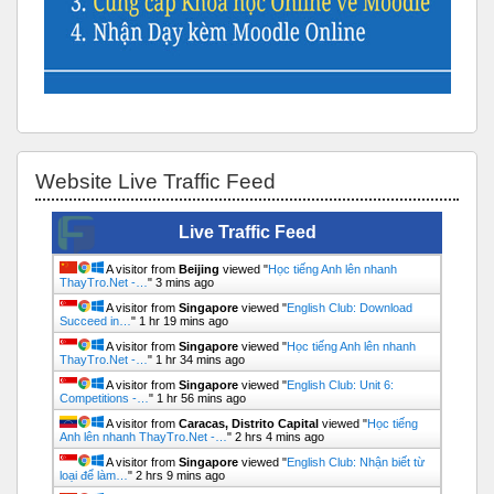
Bỏ qua Website Live Traffic Feed
Website Live Traffic Feed
Live Traffic Feed
A visitor from
Beijing
viewed "
Học tiếng Anh lên nhanh
ThayTro.Net -…
"
3 mins ago
A visitor from
Singapore
viewed "
English Club: Download
Succeed in…
"
1 hr 19 mins ago
A visitor from
Singapore
viewed "
Học tiếng Anh lên nhanh
ThayTro.Net -…
"
1 hr 34 mins ago
A visitor from
Singapore
viewed "
English Club: Unit 6:
Competitions -…
"
1 hr 56 mins ago
A visitor from
Caracas, Distrito Capital
viewed "
Học tiếng
Anh lên nhanh ThayTro.Net -…
"
2 hrs 4 mins ago
A visitor from
Singapore
viewed "
English Club: Nhận biết từ
loại để làm…
"
2 hrs 9 mins ago