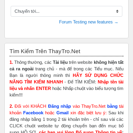
Chuyển tới...
Forum Testing new features →
Bỏ qua Tìm Kiếm Trên ThayTro.Net
Tìm Kiếm Trên ThayTro.Net
1.
Thông thường, các
Tài liệu
trên website
không hiện tất
cả ra ngoài
trang chủ - mà để trong các Tiểu mục. Nếu
Bạn là người thông minh thì
HÃY SỬ DỤNG CHỨC
NĂNG TÌM KIẾM NHANH
- Để TÌM KIẾM:
Nhập tên tài
liệu và nhấn ENTER
hoặc Nhấp chuột vào biểu tượng tìm
kiếm!!!
2.
Đối với KHÁCH
Đăng nhập
vào ThayTro.Net
bằng
tài
khoản
Faceboo
k
hoặc
Gmail
xin đặc biệt lưu ý:
Sau khi
đăng nhập bằng 1 trong 2 tài khoản trên - chỉ sau vài các
CLICK chuột website tự động chuyển bạn đến mục bổ
sung HỒ SƠ,
các bạn vui lòng Bổ sung Thông tin về
;