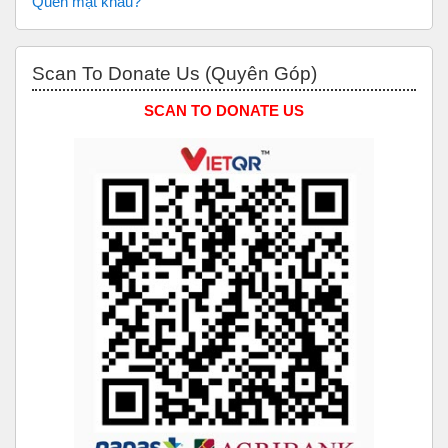
Quên mật khẩu?
Bỏ qua Scan to Donate Us (Quyên Góp)
Scan To Donate Us (Quyên Góp)
SCAN TO DONATE US