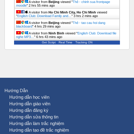
A visitor from
Beijing
viewed "
Thẻ - chinh sua frontpage
moodle
"
2 hrs 55 mins ago
A visitor from
Ho Chi Minh City, Ho Chi Minh
viewed
"
English Club: Download Family and…
"
3 hrs 2 mins ago
A visitor from
Beijing
viewed "
Thẻ - tao cau hoi dang
blackboard
"
4 hrs 30 mins ago
A visitor from
Ninh Binh
viewed "
English Club: Download file
nghe MP3…
"
6 hrs 43 mins ago
Get Script
Real Time
Tracking ON
Hướng Dẫn
Hướng dẫn học viên
Hướng dẫn giáo viên
Hướng dẫn đăng ký
Hướng dẫn sửa thông tin
Hướng dẫn làm trắc nghiệm
Hướng dẫn tạo đề trắc nghiệm