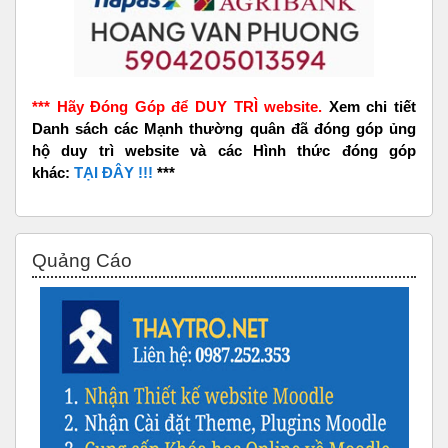
*** Hãy Đóng Góp để DUY TRÌ website.
Xem chi tiết
Danh sách các Mạnh thường quân đã đóng góp ủng
hộ duy trì website và các Hình thức đóng góp
khác:
TẠI ĐÂY !!!
***
Bỏ qua Quảng Cáo
Quảng Cáo