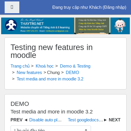
Bảng điều khiển cạnh
Đang truy cập như Khách (
Đăng nhập
)
Chuyển tới nội dung chính
Testing new features in
moodle
Trang chủ
Khoá học
Demo & Testing
New features
Chung
DEMO
Test media and more in moodle 3.2
DEMO
Test media and more in moodle 3.2
Disable auto play mp3
Test googledocs