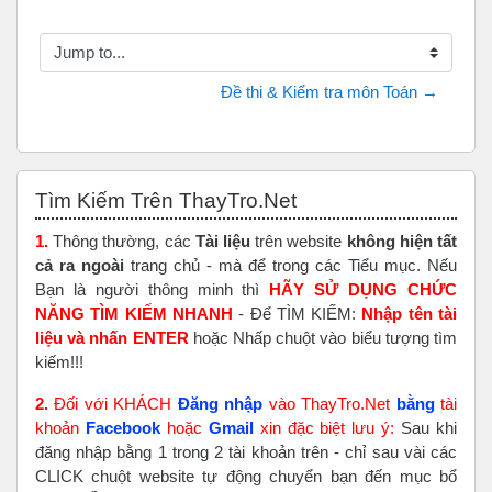
Jump to...
Đề thi & Kiểm tra môn Toán →
Skip Tìm Kiếm Trên ThayTro.Net
Tìm Kiếm Trên ThayTro.Net
1.
Thông thường, các
Tài liệu
trên website
không hiện tất
cả ra ngoài
trang chủ - mà để trong các Tiểu mục. Nếu
Bạn là người thông minh thì
HÃY SỬ DỤNG CHỨC
NĂNG TÌM KIẾM NHANH
- Để TÌM KIẾM:
Nhập tên tài
liệu và nhấn ENTER
hoặc Nhấp chuột vào biểu tượng tìm
kiếm!!!
2.
Đối với KHÁCH
Đăng nhập
vào ThayTro.Net
bằng
tài
khoản
Faceboo
k
hoặc
Gmail
xin đặc biệt lưu ý:
Sau khi
đăng nhập bằng 1 trong 2 tài khoản trên - chỉ sau vài các
CLICK chuột website tự động chuyển bạn đến mục bổ