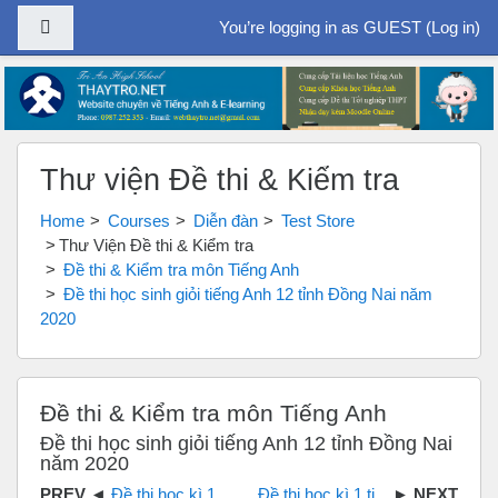
Side panel
You’re logging in as GUEST (
Log in
)
Skip to main content
Thư viện Đề thi & Kiểm tra
Home
Courses
Diễn đàn
Test Store
Thư Viện Đề thi & Kiểm tra
Đề thi & Kiểm tra môn Tiếng Anh
Đề thi học sinh giỏi tiếng Anh 12 tỉnh Đồng Nai năm
2020
Đề thi & Kiểm tra môn Tiếng Anh
Đề thi học sinh giỏi tiếng Anh 12 tỉnh Đồng Nai
năm 2020
Đề thi học kì 1 tiếng Anh 12 tỉnh Đồng Nai năm học 2019 - 2020
Đề thi học kì 1 tiếng Anh 12 tỉnh Đồng Nai năm học 2017 - 2018