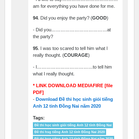
am for everything you have done for me.
94
. Did you enjoy the party? (
GOOD
)
- Did you………………………………at
the party?
95
. I was
t
oo scared to tell him what I
really thought. (
COURAGE
)
- I………………………………to tell him
what I really thought.
* LINK DOWNLOAD MEDIAFIRE [file
PDF]
-
Download Đề thi học sinh giỏi tiếng
Anh 12 tỉnh Đồng Nai năm 2020
Tags:
Đề thi học sinh giỏi tiếng Anh 12 tỉnh Đồng Nai
Đề thi hsg tiếng Anh 12 tỉnh Đồng Nai 2020
Đề thi hsg tiếng Anh 12 tỉnh Đồng Nai năm 2020