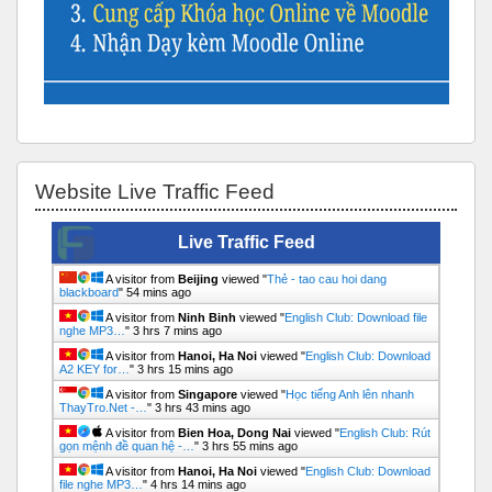
Skip Website Live Traffic Feed
Website Live Traffic Feed
Live Traffic Feed
A visitor from
Beijing
viewed "
Thẻ - tao cau hoi dang
blackboard
"
54 mins ago
A visitor from
Ninh Binh
viewed "
English Club: Download file
nghe MP3…
"
3 hrs 7 mins ago
A visitor from
Hanoi, Ha Noi
viewed "
English Club: Download
A2 KEY for…
"
3 hrs 15 mins ago
A visitor from
Singapore
viewed "
Học tiếng Anh lên nhanh
ThayTro.Net -…
"
3 hrs 43 mins ago
A visitor from
Bien Hoa, Dong Nai
viewed "
English Club: Rút
gọn mệnh đề quan hệ -…
"
3 hrs 55 mins ago
A visitor from
Hanoi, Ha Noi
viewed "
English Club: Download
file nghe MP3…
"
4 hrs 14 mins ago