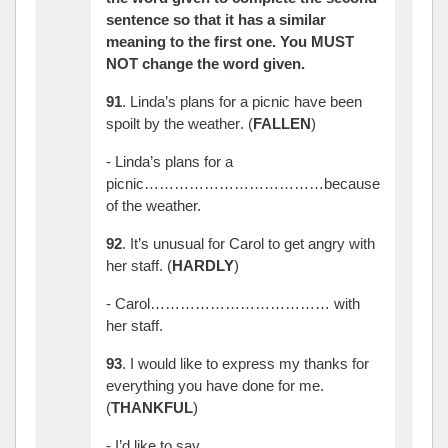
sentence so that it has a similar
meaning to the first one. You MUST
NOT change the word given.
91
. Linda’s plans for a picnic have been
spoilt by the weather
.
(
FALLEN
)
- Linda’s plans for a
picnic………………………………because
of the weather.
92
. It’s unusual for Carol to get angry with
her staff. (
HARDLY
)
- Carol……………………………… with
her staff.
93
. I would like to express my thanks for
everything you have done for me.
(
THANKFUL
)
- I’d like to say………………………………