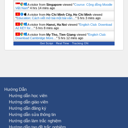
A visitor from
Singapore
viewed "
Course: Cộng đồng Moodle
Việt Nam
"
4 hrs 14 mins ago
A visitor from
Ho Chi Minh City, Ho Chi Minh
viewed
"
Education: Cách viết mở bài một bài văn…
"
5 hrs 3 mins ago
A visitor from
Hanoi, Ha Noi
viewed "
English Club: Download
A2 KEY for…
"
5 hrs 8 mins ago
A visitor from
My Tho, Tien Giang
viewed "
English Club:
Download Cambridge More…
"
5 hrs 12 mins ago
Get Script
Real Time
Tracking ON
Hướng Dẫn
Hướng dẫn học viên
Hướng dẫn giáo viên
Hướng dẫn đăng ký
Hướng dẫn sửa thông tin
Hướng dẫn làm trắc nghiệm
Hướng dẫn tạo đề trắc nghiệm