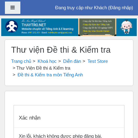
Bảng điều khiển cạnh
Đang truy cập như Khách (
Đăng nhập
)
Chuyển tới nội dung chính
Thư viện Đề thi & Kiểm tra
Trang chủ
Khoá học
Diễn đàn
Test Store
Thư Viện Đề thi & Kiểm tra
Đề thi & Kiểm tra môn Tiếng Anh
Xác nhận
Xin lỗi, khách không được phép đăng bài.