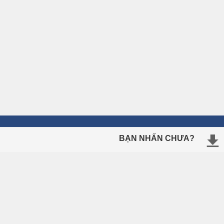
BẠN NHẤN CHƯA?
ÔN THI TRỰC TUYẾN
Ngữ Pháp Tiếng Anh
Tiếng Anh Lớp 10
Tiếng Anh Lớp 11
Tiếng Anh Lớp 12
Thi Thử Tốt Nghiệp THPT