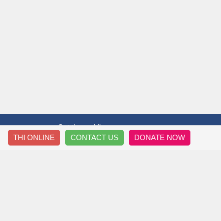
Get the mobile app
THI ONLINE
CONTACT US
DONATE NOW
T&T THẦY TRÒ
HƯỚ
Thông Tin Về Chúng Tôi
Đăng 
Nội Quy Diễn Đàn
Downl
Chính Sách Riêng Tư
Làm Đề
Thông Tin Liên Hệ
Sửa T
Sơ Đồ Trang Site Map
Tìm Ki