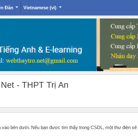
ễn Đàn
Vietnamese ‎(vi)‎
.Net - THPT Trị An
ản vào bên dưới. Nếu bạn được tìm thấy trong CSDL, một thư điện sẽ