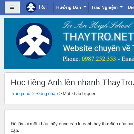
T&T
Bảng điều khiển cạnh
Hướng Dẫn
Trắc Nghiệm
Di
Chuyển tới nội dung chính
Học tiếng Anh lên nhanh ThayTro
Trang chủ
Đăng nhập
Mật khẩu bị quên
Để lấy lại mật khẩu, hãy cung cấp kí danh hay thư điện của b
cập.