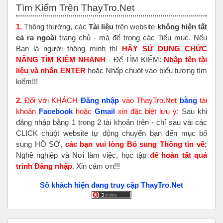
Tìm Kiếm Trên ThayTro.Net
1.
Thông thường, các
Tài liệu
trên website
không hiện tất
cả ra ngoài
trang chủ - mà để trong các Tiểu mục. Nếu
Bạn là người thông minh thì
HÃY SỬ DỤNG CHỨC
NĂNG TÌM KIẾM NHANH
- Để TÌM KIẾM:
Nhập tên tài
liệu và nhấn ENTER
hoặc Nhấp chuột vào biểu tượng tìm
kiếm!!!
2.
Đối với KHÁCH
Đăng nhập
vào ThayTro.Net
bằng
tài
khoản
Faceboo
k
hoặc
Gmail
xin đặc biệt lưu ý:
Sau khi
đăng nhập bằng 1 trong 2 tài khoản trên - chỉ sau vài các
CLICK chuột website tự động chuyển bạn đến mục bổ
sung HỒ SƠ,
các bạn vui lòng Bổ sung Thông tin về
;
Nghề nghiệp và Nơi làm việc, học tập
để hoàn tất
quá
trình Đăng nhập
. Xin cảm ơn!!!
Số khách hiện đang truy cập ThayTro.Net
Bỏ qua Đăng nhập