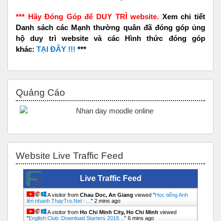
*** Hãy Đóng Góp để DUY TRÌ website.
Xem chi tiết
Danh sách các Mạnh thường quân đã đóng góp ủng
hộ duy trì website và các Hình thức đóng góp
khác:
TẠI ĐÂY !!!
***
Bỏ qua Quảng Cáo
Quảng Cáo
Bỏ qua Website Live Traffic Feed
Website Live Traffic Feed
Live Traffic Feed
A visitor from
Chau Doc, An Giang
viewed "
Học tiếng Anh
lên nhanh ThayTro.Net -…
"
2 mins ago
A visitor from
Ho Chi Minh City, Ho Chi Minh
viewed
"
English Club: Download Starters 2018…
"
6 mins ago