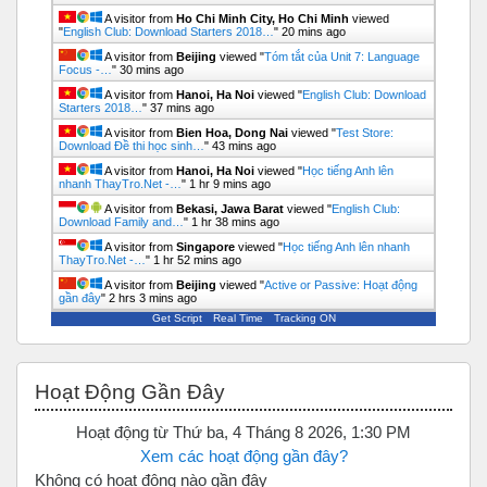
A visitor from
Ho Chi Minh City, Ho Chi Minh
viewed
"
English Club: Download Starters 2018…
"
20 mins ago
A visitor from
Beijing
viewed "
Tóm tắt của Unit 7: Language
Focus -…
"
30 mins ago
A visitor from
Hanoi, Ha Noi
viewed "
English Club: Download
Starters 2018…
"
37 mins ago
A visitor from
Bien Hoa, Dong Nai
viewed "
Test Store:
Download Đề thi học sinh…
"
43 mins ago
A visitor from
Hanoi, Ha Noi
viewed "
Học tiếng Anh lên
nhanh ThayTro.Net -…
"
1 hr 9 mins ago
A visitor from
Bekasi, Jawa Barat
viewed "
English Club:
Download Family and…
"
1 hr 38 mins ago
A visitor from
Singapore
viewed "
Học tiếng Anh lên nhanh
ThayTro.Net -…
"
1 hr 52 mins ago
A visitor from
Beijing
viewed "
Active or Passive: Hoạt động
gần đây
"
2 hrs 3 mins ago
Get Script
Real Time
Tracking ON
Bỏ qua Hoạt động gần đây
Hoạt Động Gần Đây
Hoạt động từ Thứ ba, 4 Tháng 8 2026, 1:30 PM
Xem các hoạt động gần đây?
Không có hoạt động nào gần đây