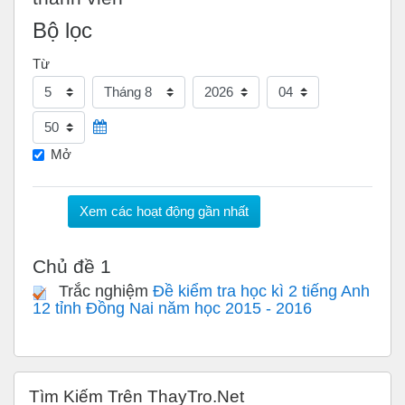
Bộ lọc
Từ
Ngày
Tháng
Năm
Giờ
Phút
Mở
Chủ đề 1
Trắc nghiệm
Đề kiểm tra học kì 2 tiếng Anh
12 tỉnh Đồng Nai năm học 2015 - 2016
Bỏ qua Tìm Kiếm Trên ThayTro.Net
Tìm Kiếm Trên ThayTro.Net