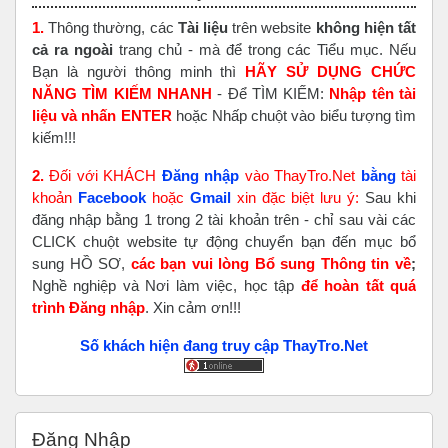
1.
Thông thường, các
Tài liệu
trên website
không hiện tất
cả ra ngoài
trang chủ - mà để trong các Tiểu mục. Nếu
Bạn là người thông minh thì
HÃY SỬ DỤNG CHỨC
NĂNG TÌM KIẾM NHANH
- Để TÌM KIẾM:
Nhập tên tài
liệu và nhấn ENTER
hoặc Nhấp chuột vào biểu tượng tìm
kiếm!!!
2.
Đối với KHÁCH
Đăng nhập
vào ThayTro.Net
bằng
tài
khoản
Faceboo
k
hoặc
Gmail
xin đặc biệt lưu ý:
Sau khi
đăng nhập bằng 1 trong 2 tài khoản trên - chỉ sau vài các
CLICK chuột website tự động chuyển bạn đến mục bổ
sung HỒ SƠ,
các bạn vui lòng Bổ sung Thông tin về
;
Nghề nghiệp và Nơi làm việc, học tập
để hoàn tất
quá
trình Đăng nhập
. Xin cảm ơn!!!
Số khách hiện đang truy cập ThayTro.Net
Bỏ qua Đăng nhập
Đăng Nhập