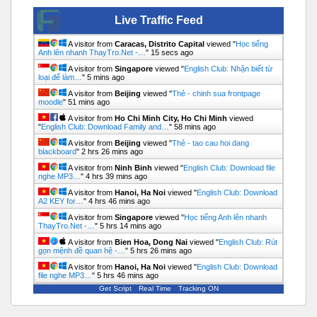
Live Traffic Feed
A visitor from
Caracas, Distrito Capital
viewed "
Học tiếng
Anh lên nhanh ThayTro.Net -…
"
15 secs ago
A visitor from
Singapore
viewed "
English Club: Nhận biết từ
loại để làm…
"
5 mins ago
A visitor from
Beijing
viewed "
Thẻ - chinh sua frontpage
moodle
"
51 mins ago
A visitor from
Ho Chi Minh City, Ho Chi Minh
viewed
"
English Club: Download Family and…
"
58 mins ago
A visitor from
Beijing
viewed "
Thẻ - tao cau hoi dang
blackboard
"
2 hrs 26 mins ago
A visitor from
Ninh Binh
viewed "
English Club: Download file
nghe MP3…
"
4 hrs 39 mins ago
A visitor from
Hanoi, Ha Noi
viewed "
English Club: Download
A2 KEY for…
"
4 hrs 46 mins ago
A visitor from
Singapore
viewed "
Học tiếng Anh lên nhanh
ThayTro.Net -…
"
5 hrs 14 mins ago
A visitor from
Bien Hoa, Dong Nai
viewed "
English Club: Rút
gọn mệnh đề quan hệ -…
"
5 hrs 26 mins ago
A visitor from
Hanoi, Ha Noi
viewed "
English Club: Download
file nghe MP3…
"
5 hrs 46 mins ago
Get Script
Real Time
Tracking ON