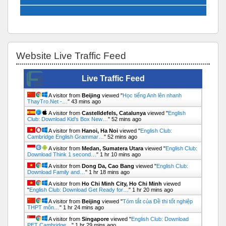
Bỏ qua Website Live Traffic Feed
Website Live Traffic Feed
Live Traffic Feed
A visitor from
Beijing
viewed "
Học tiếng Anh lên nhanh
ThayTro.Net -…
"
43 mins ago
A visitor from
Castelldefels, Catalunya
viewed "
English
Club: Download Kid's Box New…
"
52 mins ago
A visitor from
Hanoi, Ha Noi
viewed "
English Club:
Cambridge English Grammar…
"
52 mins ago
A visitor from
Medan, Sumatera Utara
viewed "
English Club:
Download Think 1 second…
"
1 hr 10 mins ago
A visitor from
Dong Da, Cao Bang
viewed "
English Club:
Download Family and…
"
1 hr 18 mins ago
A visitor from
Ho Chi Minh City, Ho Chi Minh
viewed
"
English Club: Download Get Ready for…
"
1 hr 20 mins ago
A visitor from
Beijing
viewed "
Tóm tắt của Đề thi tốt nghiệp
THPT môn…
"
1 hr 24 mins ago
A visitor from
Singapore
viewed "
English Club: Download
PET Cambridge…
"
1 hr 29 mins ago