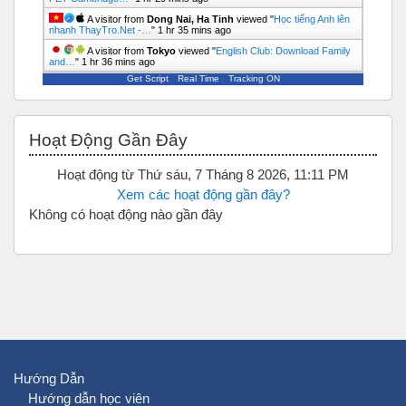
A visitor from
Dong Nai, Ha Tinh
viewed "
Học tiếng Anh lên
nhanh ThayTro.Net -…
"
1 hr 35 mins ago
A visitor from
Tokyo
viewed "
English Club: Download Family
and…
"
1 hr 36 mins ago
Get Script
Real Time
Tracking ON
Bỏ qua Hoạt động gần đây
Hoạt Động Gần Đây
Hoạt động từ Thứ sáu, 7 Tháng 8 2026, 11:11 PM
Xem các hoạt động gần đây?
Không có hoạt động nào gần đây
Hướng Dẫn
Hướng dẫn học viên