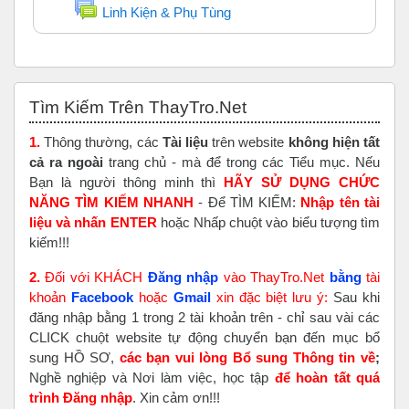
Diễn đàn
Linh Kiện & Phụ Tùng
Bỏ qua Tìm Kiếm Trên ThayTro.Net
Tìm Kiếm Trên ThayTro.Net
1.
Thông thường, các
Tài liệu
trên website
không hiện tất
cả ra ngoài
trang chủ - mà để trong các Tiểu mục. Nếu
Bạn là người thông minh thì
HÃY SỬ DỤNG CHỨC
NĂNG TÌM KIẾM NHANH
- Để TÌM KIẾM:
Nhập tên tài
liệu và nhấn ENTER
hoặc Nhấp chuột vào biểu tượng tìm
kiếm!!!
2.
Đối với KHÁCH
Đăng nhập
vào ThayTro.Net
bằng
tài
khoản
Faceboo
k
hoặc
Gmail
xin đặc biệt lưu ý:
Sau khi
đăng nhập bằng 1 trong 2 tài khoản trên - chỉ sau vài các
CLICK chuột website tự động chuyển bạn đến mục bổ
sung HỒ SƠ,
các bạn vui lòng Bổ sung Thông tin về
;
Nghề nghiệp và Nơi làm việc, học tập
để hoàn tất
quá
trình Đăng nhập
. Xin cảm ơn!!!