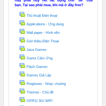
Hãy phát huy hết tác dụng cho "dế" của
bạn. Tại sao phải mua, khi mà ở đây free?
Diễn đàn
Thủ thuật Điện thoại
Diễn đàn
Applications - Ứng dụng
Diễn đàn
Wall paper - Hình nền
Diễn đàn
Giới thiệu Điện Thoại
Diễn đàn
Java Games
Diễn đàn
Game Cảm Ứng
Diễn đàn
Flash Games
Diễn đàn
Games Giả Lập
Diễn đàn
Ringtones - Nhạc chuông
Diễn đàn
Themes - Chủ đề
Diễn đàn
GPRS/ 3G/ WIFI