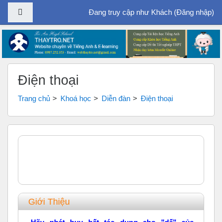
Bảng điều khiển cạnh
Đang truy cập như Khách (
Đăng nhập
)
Chuyển tới nội dung chính
Điện thoại
Trang chủ
Khoá học
Diễn đàn
Điện thoại
Tổng quan các chủ đề
Chung
Giới Thiệu