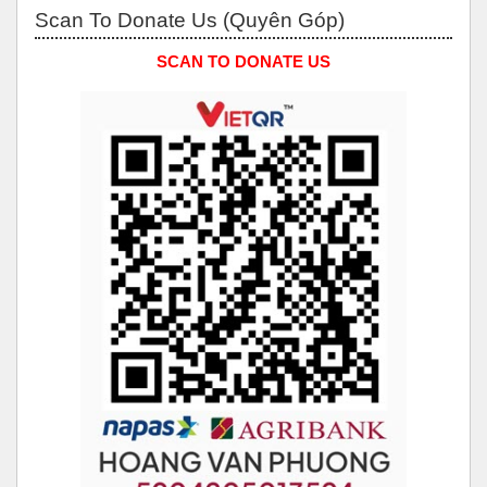
Bỏ qua Scan to Donate Us (Quyên Góp)
Scan To Donate Us (Quyên Góp)
SCAN TO DONATE US