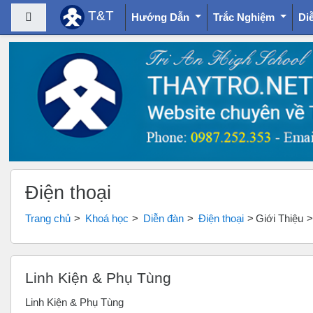
T&T
Bảng điều khiển cạnh
Hướng Dẫn
Trắc Nghiệm
Di
Chuyển tới nội dung chính
Điện thoại
Trang chủ
Khoá học
Diễn đàn
Điện thoại
Giới Thiệu
Linh Kiện & Phụ Tùng
Linh Kiện & Phụ Tùng