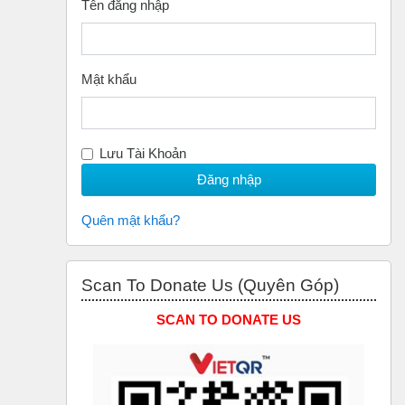
Tên đăng nhập
Mật khẩu
Lưu Tài Khoản
Quên mật khẩu?
Bỏ qua Scan to Donate Us (Quyên Góp)
Scan To Donate Us (Quyên Góp)
SCAN TO DONATE US