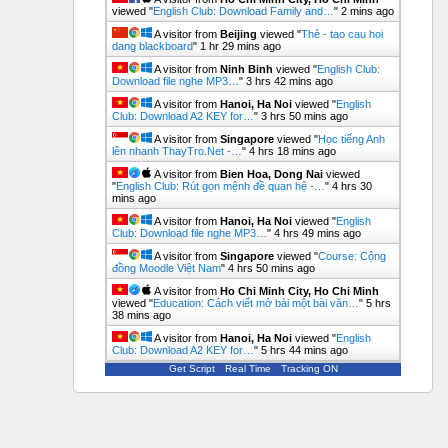
viewed "
English Club: Download Family and…
"
2 mins ago
A visitor from
Beijing
viewed "
Thẻ - tao cau hoi
dang blackboard
"
1 hr 29 mins ago
A visitor from
Ninh Binh
viewed "
English Club:
Download file nghe MP3…
"
3 hrs 42 mins ago
A visitor from
Hanoi, Ha Noi
viewed "
English
Club: Download A2 KEY for…
"
3 hrs 50 mins ago
A visitor from
Singapore
viewed "
Học tiếng Anh
lên nhanh ThayTro.Net -…
"
4 hrs 18 mins ago
A visitor from
Bien Hoa, Dong Nai
viewed
"
English Club: Rút gọn mệnh đề quan hệ -…
"
4 hrs 30
mins ago
A visitor from
Hanoi, Ha Noi
viewed "
English
Club: Download file nghe MP3…
"
4 hrs 49 mins ago
A visitor from
Singapore
viewed "
Course: Cộng
đồng Moodle Việt Nam
"
4 hrs 50 mins ago
A visitor from
Ho Chi Minh City, Ho Chi Minh
viewed "
Education: Cách viết mở bài một bài văn…
"
5 hrs
38 mins ago
A visitor from
Hanoi, Ha Noi
viewed "
English
Club: Download A2 KEY for…
"
5 hrs 44 mins ago
Get Script
Real Time
Tracking ON