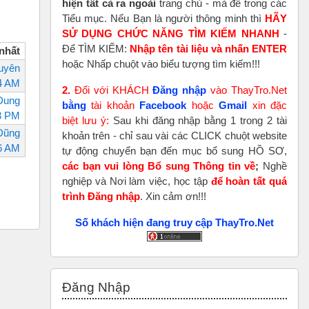
hiện tất cả ra ngoài
trang chủ - mà để trong các
Tiểu mục. Nếu Bạn là người thông minh thì
HÃY
SỬ DỤNG CHỨC NĂNG TÌM KIẾM NHANH
-
Để TÌM KIẾM:
Nhập tên tài liệu và nhấn ENTER
 nhất
hoặc Nhấp chuột vào biểu tượng tìm kiếm!!!
uyên
34 AM
2.
Đối với KHÁCH
Đăng nhập
vào ThayTro.Net
Dung
bằng
tài khoản
Faceboo
k
hoặc
Gmail
xin đặc
13 PM
biệt lưu ý:
Sau khi đăng nhập bằng 1 trong 2 tài
Dũng
khoản trên - chỉ sau vài các CLICK chuột website
46 AM
tự động chuyển bạn đến mục bổ sung HỒ SƠ,
các bạn vui lòng Bổ sung Thông tin về
;
Nghề
nghiệp và Nơi làm việc, học tập
để hoàn tất
quá
trình Đăng nhập
. Xin cảm ơn!!!
Số khách hiện đang truy cập ThayTro.Net
Bỏ qua Đăng nhập
Đăng Nhập