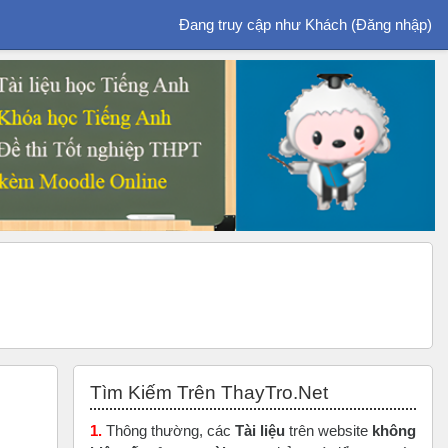
Đang truy cập như Khách (
Đăng nhập
)
Bỏ qua Tìm Kiếm Trên ThayTro.Net
Tìm Kiếm Trên ThayTro.Net
1.
Thông thường, các
Tài liệu
trên website
không