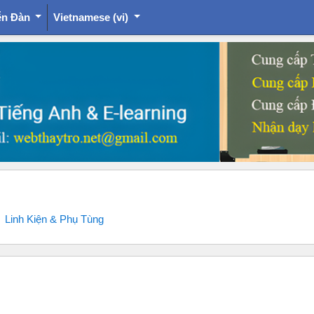
ễn Đàn
Vietnamese ‎(vi)‎
Linh Kiện & Phụ Tùng