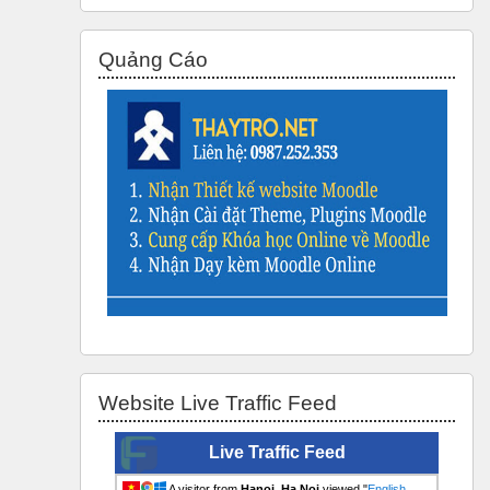
Bỏ qua Quảng Cáo
Quảng Cáo
Bỏ qua Website Live Traffic Feed
Website Live Traffic Feed
Live Traffic Feed
A visitor from
Hanoi, Ha Noi
viewed "
English