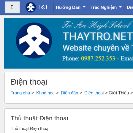
T&T
Bảng điều khiển cạnh
Hướng Dẫn
Trắc Nghiệm
Di
Chuyển tới nội dung chính
Điện thoại
Trang chủ
Khoá học
Diễn đàn
Điện thoại
Giới Thiệu
Thủ thuật Điện thoại
Thủ thuật Điện thoại