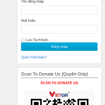
Tên đăng nhập
Mật khẩu
Lưu Tài Khoản
Quên mật khẩu?
Bỏ qua Scan to Donate Us (Quyên Góp)
Scan To Donate Us (Quyên Góp)
SCAN TO DONATE US