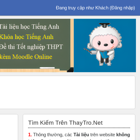
Đang truy cập như Khách (
Đăng nhập
)
Bỏ qua Tìm Kiếm Trên ThayTro.Net
Tìm Kiếm Trên ThayTro.Net
1.
Thông thường, các
Tài liệu
trên website
không