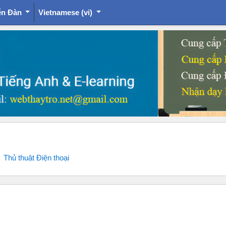
ễn Đàn
Vietnamese ‎(vi)‎
Thủ thuật Điện thoại