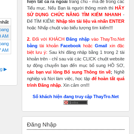
hiện tất cả ra ngoài
trang chủ - mà để trong các
Tiểu mục. Nếu Bạn là người thông minh thì
HÃY
SỬ DỤNG CHỨC NĂNG TÌM KIẾM NHANH
-
Để TÌM KIẾM:
Nhập tên tài liệu và nhấn ENTER
 nhất
hoặc Nhấp chuột vào biểu tượng tìm kiếm!!!
oang
49 AM
2.
Đối với KHÁCH
Đăng nhập
vào ThayTro.Net
oang
bằng
tài khoản
Faceboo
k
hoặc
Gmail
xin đặc
47 AM
biệt lưu ý:
Sau khi đăng nhập bằng 1 trong 2 tài
khoản trên - chỉ sau vài các CLICK chuột website
tự động chuyển bạn đến mục bổ sung HỒ SƠ,
g ▶︎
các bạn vui lòng Bổ sung Thông tin về
;
Nghề
nghiệp và Nơi làm việc, học tập
để hoàn tất
quá
trình Đăng nhập
. Xin cảm ơn!!!
Số khách hiện đang truy cập ThayTro.Net
Bỏ qua Đăng nhập
Đăng Nhập