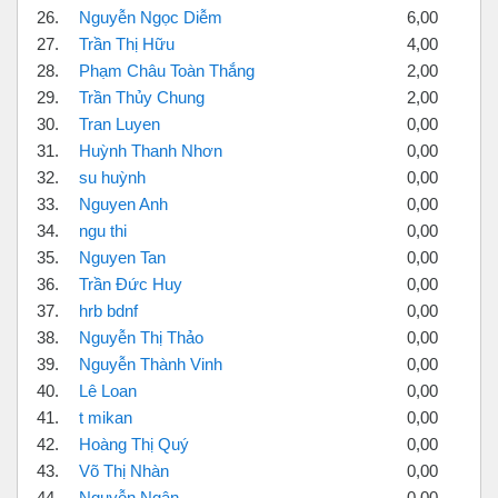
26.
Nguyễn Ngọc Diễm
6,00
27.
Trần Thị Hữu
4,00
28.
Phạm Châu Toàn Thắng
2,00
29.
Trần Thủy Chung
2,00
30.
Tran Luyen
0,00
31.
Huỳnh Thanh Nhơn
0,00
32.
su huỳnh
0,00
33.
Nguyen Anh
0,00
34.
ngu thi
0,00
35.
Nguyen Tan
0,00
36.
Trần Đức Huy
0,00
37.
hrb bdnf
0,00
38.
Nguyễn Thị Thảo
0,00
39.
Nguyễn Thành Vinh
0,00
40.
Lê Loan
0,00
41.
t mikan
0,00
42.
Hoàng Thị Quý
0,00
43.
Võ Thị Nhàn
0,00
44.
Nguyễn Ngân
0,00