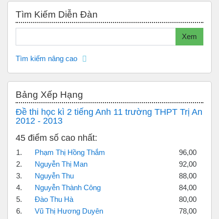
Bỏ qua Tìm kiếm diễn đàn
Tìm Kiếm Diễn Đàn
Tìm kiếm
Xem
Tìm kiếm nâng cao
Bỏ qua Bảng xếp hạng
Bảng Xếp Hạng
Đề thi học kì 2 tiếng Anh 11 trường THPT Trị An
2012 - 2013
45 điểm số cao nhất:
1.
Phạm Thị Hồng Thắm
96,00
2.
Nguyễn Thị Man
92,00
3.
Nguyễn Thu
88,00
4.
Nguyễn Thành Công
84,00
5.
Đào Thu Hà
80,00
6.
Vũ Thị Hương Duyên
78,00