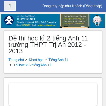
Bảng điều khiển cạnh
Đang truy cập như Khách (
Đăng nhập
)
Chuyển tới nội dung chính
Đề thi học kì 2 tiếng Anh 11
trường THPT Trị An 2012 -
2013
Trang chủ
Khoá học
Tiếng Anh 11
Thi học kì 2 tiếng Anh 11
Tổng quan các chủ đề
Chung