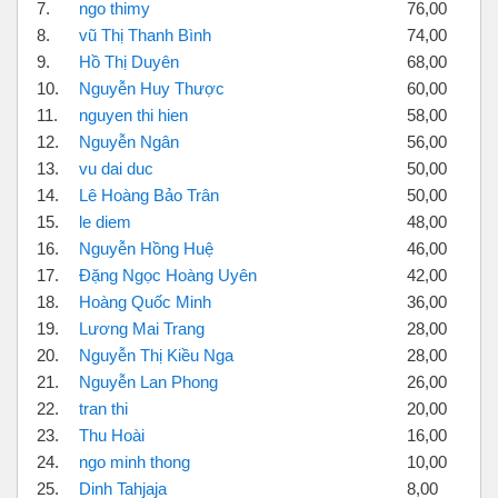
7.
ngo thimy
76,00
8.
vũ Thị Thanh Bình
74,00
9.
Hồ Thị Duyên
68,00
10.
Nguyễn Huy Thược
60,00
11.
nguyen thi hien
58,00
12.
Nguyễn Ngân
56,00
13.
vu dai duc
50,00
14.
Lê Hoàng Bảo Trân
50,00
15.
le diem
48,00
16.
Nguyễn Hồng Huệ
46,00
17.
Đặng Ngọc Hoàng Uyên
42,00
18.
Hoàng Quốc Minh
36,00
19.
Lương Mai Trang
28,00
20.
Nguyễn Thị Kiều Nga
28,00
21.
Nguyễn Lan Phong
26,00
22.
tran thi
20,00
23.
Thu Hoài
16,00
24.
ngo minh thong
10,00
25.
Dinh Tahjaja
8,00