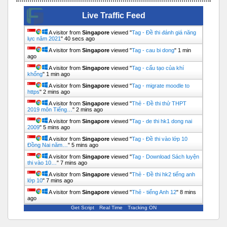
Live Traffic Feed
A visitor from
Singapore
viewed "
Tag - Đề thi đánh giá năng
lực năm 2021
"
40 secs ago
A visitor from
Singapore
viewed "
Tag - cau bi dong
"
1 min
ago
A visitor from
Singapore
viewed "
Tag - cấu tạo của khí
khổng
"
1 min ago
A visitor from
Singapore
viewed "
Tag - migrate moodle to
https
"
2 mins ago
A visitor from
Singapore
viewed "
Thẻ - Đề thi thử THPT
2019 môn Tiếng…
"
2 mins ago
A visitor from
Singapore
viewed "
Tag - de thi hk1 dong nai
2009
"
5 mins ago
A visitor from
Singapore
viewed "
Tag - Đề thi vào lớp 10
Đồng Nai năm…
"
5 mins ago
A visitor from
Singapore
viewed "
Tag - Download Sách luyện
thi vào 10…
"
7 mins ago
A visitor from
Singapore
viewed "
Thẻ - Đề thi hk2 tiếng anh
lớp 10
"
7 mins ago
A visitor from
Singapore
viewed "
Thẻ - tiếng Anh 12
"
8 mins
ago
Get Script
Real Time
Tracking ON