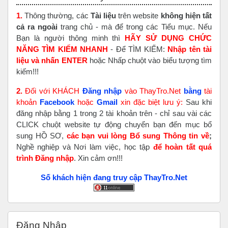
1.
Thông thường, các
Tài liệu
trên website
không hiện tất
cả ra ngoài
trang chủ - mà để trong các Tiểu mục. Nếu
Bạn là người thông minh thì
HÃY SỬ DỤNG CHỨC
NĂNG TÌM KIẾM NHANH
- Để TÌM KIẾM:
Nhập tên tài
liệu và nhấn ENTER
hoặc Nhấp chuột vào biểu tượng tìm
kiếm!!!
2.
Đối với KHÁCH
Đăng nhập
vào ThayTro.Net
bằng
tài
khoản
Faceboo
k
hoặc
Gmail
xin đặc biệt lưu ý:
Sau khi
đăng nhập bằng 1 trong 2 tài khoản trên - chỉ sau vài các
CLICK chuột website tự động chuyển bạn đến mục bổ
sung HỒ SƠ,
các bạn vui lòng Bổ sung Thông tin về
;
Nghề nghiệp và Nơi làm việc, học tập
để hoàn tất
quá
trình Đăng nhập
. Xin cảm ơn!!!
Số khách hiện đang truy cập ThayTro.Net
Bỏ qua Đăng nhập
Đăng Nhập