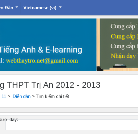
ễn Đàn
Vietnamese ‎(vi)‎
ờng THPT Trị An 2012 - 2013
h 11
Diễn đàn
Tìm kiếm chi tiết
dưới đây: