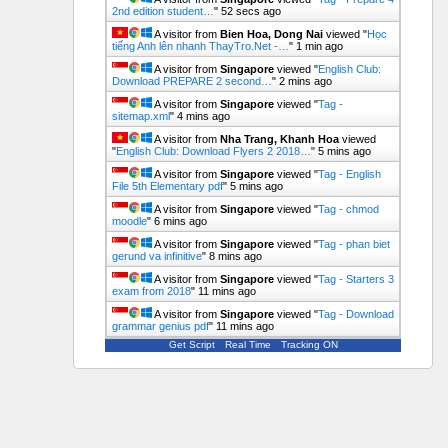
2nd edition student…
"
53 secs ago
A visitor from
Bien Hoa, Dong Nai
viewed "
Học
tiếng Anh lên nhanh ThayTro.Net -…
"
1 min ago
A visitor from
Singapore
viewed "
English Club:
Download PREPARE 2 second…
"
2 mins ago
A visitor from
Singapore
viewed "
Tag -
sitemap.xml
"
4 mins ago
A visitor from
Nha Trang, Khanh Hoa
viewed
"
English Club: Download Flyers 2 2018…
"
5 mins ago
A visitor from
Singapore
viewed "
Tag - English
File 5th Elementary pdf
"
5 mins ago
A visitor from
Singapore
viewed "
Tag - chmod
moodle
"
6 mins ago
A visitor from
Singapore
viewed "
Tag - phan biet
gerund va infinitive
"
9 mins ago
A visitor from
Singapore
viewed "
Tag - Starters 3
exam from 2018
"
11 mins ago
A visitor from
Singapore
viewed "
Tag - Download
grammar genius pdf
"
11 mins ago
Get Script
Real Time
Tracking ON