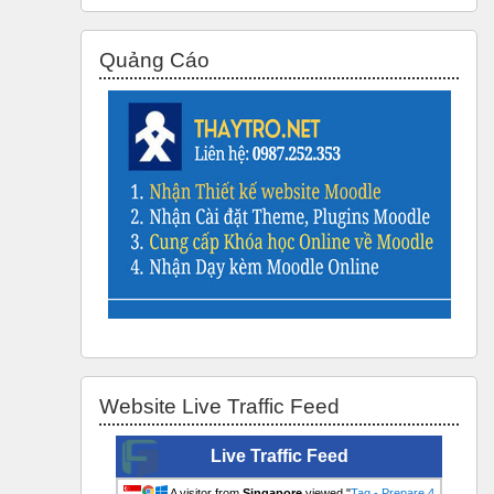
Bỏ qua Quảng Cáo
Quảng Cáo
Bỏ qua Website Live Traffic Feed
Website Live Traffic Feed
Live Traffic Feed
A visitor from
Singapore
viewed "
Tag - Prepare 4