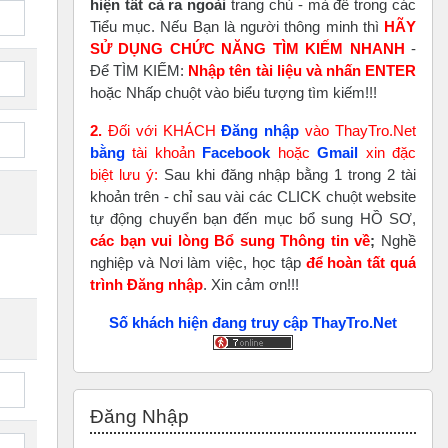
hiện tất cả ra ngoài
trang chủ - mà để trong các
Tiểu mục. Nếu Bạn là người thông minh thì
HÃY
SỬ DỤNG CHỨC NĂNG TÌM KIẾM NHANH
-
Để TÌM KIẾM:
Nhập tên tài liệu và nhấn ENTER
hoặc Nhấp chuột vào biểu tượng tìm kiếm!!!
2.
Đối với KHÁCH
Đăng nhập
vào ThayTro.Net
bằng
tài khoản
Faceboo
k
hoặc
Gmail
xin đặc
biệt lưu ý:
Sau khi đăng nhập bằng 1 trong 2 tài
khoản trên - chỉ sau vài các CLICK chuột website
tự động chuyển bạn đến mục bổ sung HỒ SƠ,
các bạn vui lòng Bổ sung Thông tin về
;
Nghề
nghiệp và Nơi làm việc, học tập
để hoàn tất
quá
trình Đăng nhập
. Xin cảm ơn!!!
Số khách hiện đang truy cập ThayTro.Net
Bỏ qua Đăng nhập
Đăng Nhập