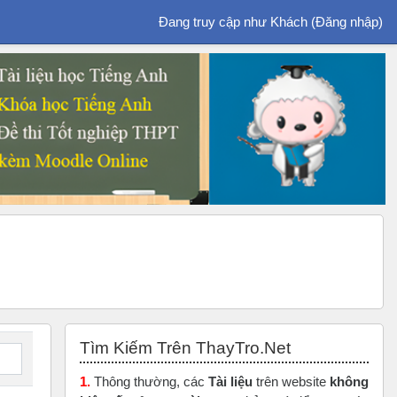
Đang truy cập như Khách (
Đăng nhập
)
Bỏ qua Tìm Kiếm Trên ThayTro.Net
Tìm Kiếm Trên ThayTro.Net
1.
Thông thường, các
Tài liệu
trên website
không