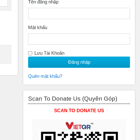
Tên đăng nhập
Mật khẩu
Lưu Tài Khoản
Quên mật khẩu?
Bỏ qua Scan to Donate Us (Quyên Góp)
Scan To Donate Us (Quyên Góp)
SCAN TO DONATE US