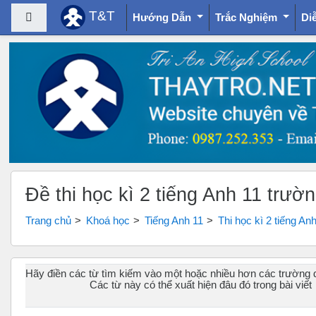
T&T
Bảng điều khiển cạnh
Hướng Dẫn
Trắc Nghiệm
Di
Chuyển tới nội dung chính
Đề thi học kì 2 tiếng Anh 11 trư
Trang chủ
Khoá học
Tiếng Anh 11
Thi học kì 2 tiếng An
Hãy điền các từ tìm kiếm vào một hoặc nhiều hơn các trường 
Các từ này có thể xuất hiện đâu đó trong bài viết