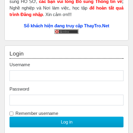
sung HỒ SƠ,
các bạn vui lòng Bổ sung Thông tin về
;
Nghề nghiệp và Nơi làm việc, học tập
để hoàn tất
quá
trình Đăng nhập
. Xin cảm ơn!!!
Số khách hiện đang truy cập ThayTro.Net
Skip Login
Login
Username
Password
Remember username