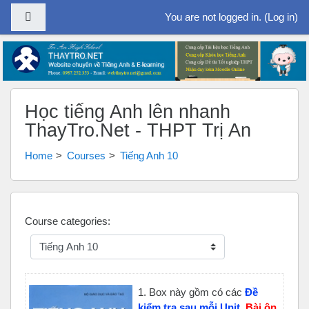
Side panel
You are not logged in. (
Log in
)
Skip to main content
Học tiếng Anh lên nhanh
ThayTro.Net - THPT Trị An
Home
Courses
Tiếng Anh 10
Course categories:
1. Box này gồm
có các
Đề
kiểm tra sau mỗi Unit
,
Bài ôn