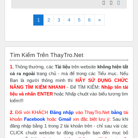
(current)
Next
1
2
3
4
5
6
»
Skip Tìm Kiếm Trên ThayTro.Net
Tìm Kiếm Trên ThayTro.Net
1.
Thông thường, các
Tài liệu
trên website
không hiện tất
cả ra ngoài
trang chủ - mà để trong các Tiểu mục. Nếu
Bạn là người thông minh thì
HÃY SỬ DỤNG CHỨC
NĂNG TÌM KIẾM NHANH
- Để TÌM KIẾM:
Nhập tên tài
liệu và nhấn ENTER
hoặc Nhấp chuột vào biểu tượng tìm
kiếm!!!
2.
Đối với KHÁCH
Đăng nhập
vào ThayTro.Net
bằng
tài
khoản
Faceboo
k
hoặc
Gmail
xin đặc biệt lưu ý:
Sau khi
đăng nhập bằng 1 trong 2 tài khoản trên - chỉ sau vài các
CLICK chuột website tự động chuyển bạn đến mục bổ