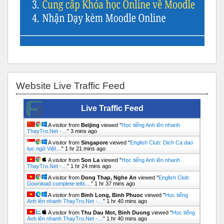
Skip Website Live Traffic Feed
Website Live Traffic Feed
Live Traffic Feed
A visitor from
Beijing
viewed "
Học tiếng Anh lên nhanh
ThayTro.Net -…
"
3 mins ago
A visitor from
Singapore
viewed "
English Club: Dịch Ca dao
tục ngữ Việt…
"
1 hr 21 mins ago
A visitor from
Son La
viewed "
Học tiếng Anh lên nhanh
ThayTro.Net -…
"
1 hr 24 mins ago
A visitor from
Dong Thap, Nghe An
viewed "
English Club:
Download complete ielts…
"
1 hr 37 mins ago
A visitor from
Binh Long, Binh Phuoc
viewed "
Học tiếng
Anh lên nhanh ThayTro.Net -…
"
1 hr 40 mins ago
A visitor from
Thu Dau Mot, Binh Duong
viewed "
Học tiếng
Anh lên nhanh ThayTro.Net -…
"
1 hr 40 mins ago