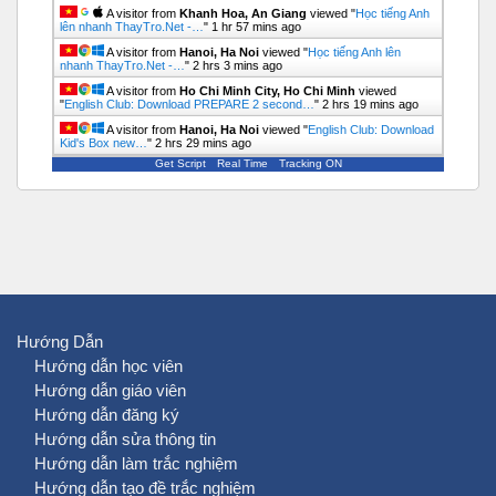
A visitor from
Khanh Hoa, An Giang
viewed "
Học tiếng Anh
lên nhanh ThayTro.Net -…
"
1 hr 57 mins ago
A visitor from
Hanoi, Ha Noi
viewed "
Học tiếng Anh lên
nhanh ThayTro.Net -…
"
2 hrs 3 mins ago
A visitor from
Ho Chi Minh City, Ho Chi Minh
viewed
"
English Club: Download PREPARE 2 second…
"
2 hrs 19 mins ago
A visitor from
Hanoi, Ha Noi
viewed "
English Club: Download
Kid's Box new…
"
2 hrs 29 mins ago
Get Script
Real Time
Tracking ON
Hướng Dẫn
Hướng dẫn học viên
Hướng dẫn giáo viên
Hướng dẫn đăng ký
Hướng dẫn sửa thông tin
Hướng dẫn làm trắc nghiệm
Hướng dẫn tạo đề trắc nghiệm