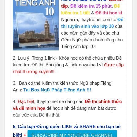
tập
,
Đề kiểm tra 15 phút
,
Đề
kiểm tra 1 tiết
&
Đề thi học kì
.
Ngoài ra, thaytro.net còn có
Đề
thi tuyển sinh vào lớp 10
của
các năm gần đây và các chủ
điểm Ngữ pháp dành riêng cho
Tiếng Anh lớp 10!
2.
Lưu ý: Trong 1 link - Khóa học có thể chứa nhiều Đề
kiểm tra, Đề thi, Bài giảng & Link download vì
được cập
nhật thường xuyên!!!
3.
Bạn có thể Kiểm tra kiến thức Ngữ pháp Tiếng
Anh:
Tại Box Ngữ Pháp Tiếng Anh !!!
4.
Đặc biệt
, thaytro.net sẽ đăng các
Đ
ề thi chính thức
và đề minh họa
để học sinh dễ dàng nắm bắt được
cấu trúc của Đề thi thật.
5. Các bạn Đừng quên LIKE và SHARE cho bạn bè
biết!
+
SUBSCRIBE MY YOUTUBE CHANNEL