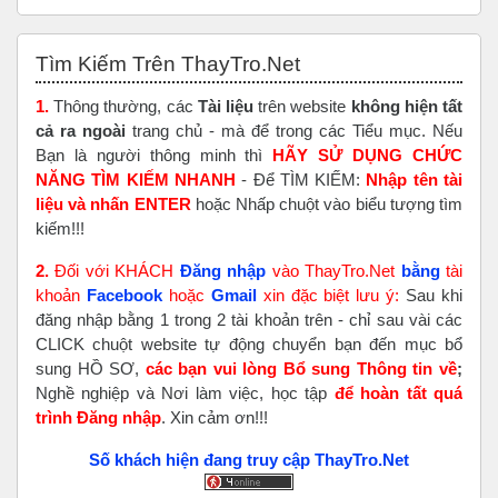
Bỏ qua Tìm Kiếm Trên ThayTro.Net
Tìm Kiếm Trên ThayTro.Net
1.
Thông thường, các
Tài liệu
trên website
không hiện tất
cả ra ngoài
trang chủ - mà để trong các Tiểu mục. Nếu
Bạn là người thông minh thì
HÃY SỬ DỤNG CHỨC
NĂNG TÌM KIẾM NHANH
- Để TÌM KIẾM:
Nhập tên tài
liệu và nhấn ENTER
hoặc Nhấp chuột vào biểu tượng tìm
kiếm!!!
2.
Đối với KHÁCH
Đăng nhập
vào ThayTro.Net
bằng
tài
khoản
Faceboo
k
hoặc
Gmail
xin đặc biệt lưu ý:
Sau khi
đăng nhập bằng 1 trong 2 tài khoản trên - chỉ sau vài các
CLICK chuột website tự động chuyển bạn đến mục bổ
sung HỒ SƠ,
các bạn vui lòng Bổ sung Thông tin về
;
Nghề nghiệp và Nơi làm việc, học tập
để hoàn tất
quá
trình Đăng nhập
. Xin cảm ơn!!!
Số khách hiện đang truy cập ThayTro.Net