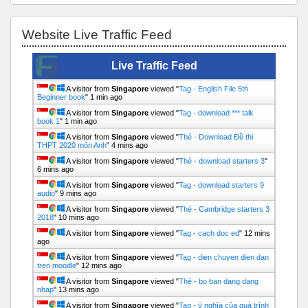
Bỏ qua Website Live Traffic Feed
Website Live Traffic Feed
Live Traffic Feed
A visitor from
Singapore
viewed "
Tag - English File 5th
Beginner book
"
1 min ago
A visitor from
Singapore
viewed "
Tag - download *** talk
book 1
"
1 min ago
A visitor from
Singapore
viewed "
Thẻ - Download Đề thi
THPT 2020 môn Anh
"
4 mins ago
A visitor from
Singapore
viewed "
Thẻ - download starters 3
"
6 mins ago
A visitor from
Singapore
viewed "
Tag - download starters 9
audio
"
9 mins ago
A visitor from
Singapore
viewed "
Thẻ - Cambridge starters 3
2018
"
10 mins ago
A visitor from
Singapore
viewed "
Tag - cach doc ed
"
12 mins
ago
A visitor from
Singapore
viewed "
Tag - dien chuyen dien dan
tren moodle
"
12 mins ago
A visitor from
Singapore
viewed "
Thẻ - bo ban dang dang
nhap
"
13 mins ago
A visitor from
Singapore
viewed "
Tag - ý nghĩa của quá trình