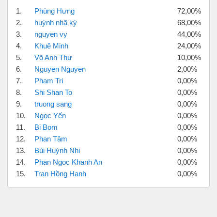
1.
Phùng Hưng
72,00%
2.
huỳnh nhã kỳ
68,00%
3.
nguyen vy
44,00%
4.
Khuê Minh
24,00%
5.
Võ Anh Thư
10,00%
6.
Nguyen Nguyen
2,00%
7.
Pham Tri
0,00%
8.
Shi Shan To
0,00%
9.
truong sang
0,00%
10.
Ngọc Yến
0,00%
11.
Bi Bom
0,00%
12.
Phan Tâm
0,00%
13.
Bùi Huỳnh Nhi
0,00%
14.
Phan Ngoc Khanh An
0,00%
15.
Tran Hồng Hanh
0,00%