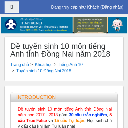
Bảng điều khiển cạnh
Đang truy cập như Khách (
Đăng nhập
)
Chuyển tới nội dung chính
Đề tuyển sinh 10 môn tiếng
Anh tỉnh Đồng Nai năm 2018
Trang chủ
Khoá học
Tiếng Anh 10
Tuyển sinh 10 Đồng Nai 2018
Tổng quan các chủ đề
INTRODUCTION
Đề tuyển sinh 10 môn tiếng Anh tỉnh Đồng Nai
năm học 2017 - 2018
gồm
30 câu trắc nghiệm
,
5
câu True False
và
15 câu Tự luận
. Học sinh chú
ý dấu câu khi làm Tự luận nha!