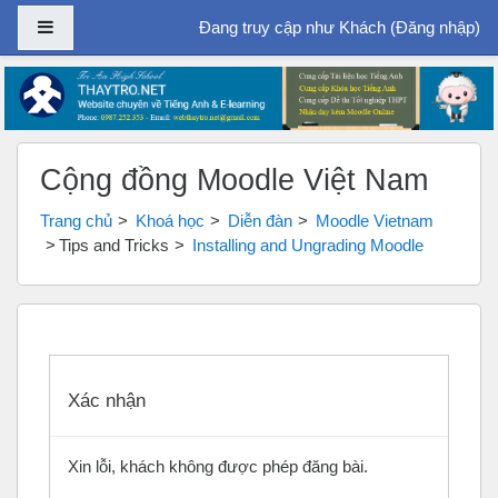
Bảng điều khiển cạnh
Đang truy cập như Khách (
Đăng nhập
)
Chuyển tới nội dung chính
Cộng đồng Moodle Việt Nam
Trang chủ
Khoá học
Diễn đàn
Moodle Vietnam
Tips and Tricks
Installing and Ungrading Moodle
Xác nhận
Xin lỗi, khách không được phép đăng bài.