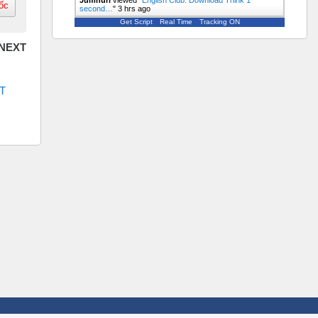
ốc
second…
"
3 hrs ago
Get Script
Real Time
Tracking ON
 