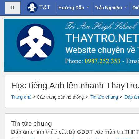
T&T
Bảng điều khiển cạnh
Hướng Dẫn
Trắc Nghiệm
Di
Chuyển tới nội dung chính
Học tiếng Anh lên nhanh ThayTro
Trang chủ
Các trang của hệ thống
Tin tức chung
Đáp án
Tin tức chung
Đáp án chính thức của bộ GDĐT các môn thi THP