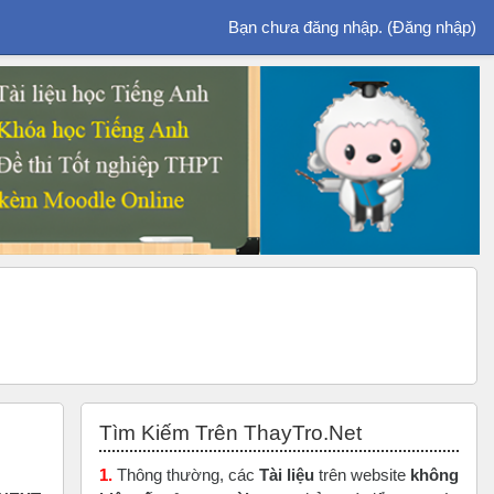
Bạn chưa đăng nhập. (
Đăng nhập
)
Bỏ qua Tìm Kiếm Trên ThayTro.Net
Tìm Kiếm Trên ThayTro.Net
1.
Thông thường, các
Tài liệu
trên website
không