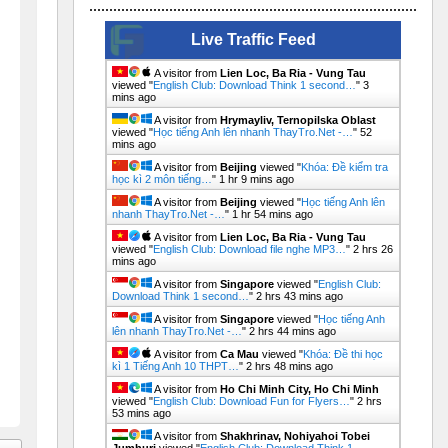
Live Traffic Feed
A visitor from
Lien Loc, Ba Ria - Vung Tau
viewed "
English Club: Download Think 1 second…
"
3
mins ago
A visitor from
Hrymayliv, Ternopilska Oblast
viewed "
Học tiếng Anh lên nhanh ThayTro.Net -…
"
52
mins ago
A visitor from
Beijing
viewed "
Khóa: Đề kiểm tra
học kì 2 môn tiếng…
"
1 hr 9 mins ago
A visitor from
Beijing
viewed "
Học tiếng Anh lên
nhanh ThayTro.Net -…
"
1 hr 54 mins ago
A visitor from
Lien Loc, Ba Ria - Vung Tau
viewed "
English Club: Download file nghe MP3…
"
2 hrs 26
mins ago
A visitor from
Singapore
viewed "
English Club:
Download Think 1 second…
"
2 hrs 43 mins ago
A visitor from
Singapore
viewed "
Học tiếng Anh
lên nhanh ThayTro.Net -…
"
2 hrs 44 mins ago
A visitor from
Ca Mau
viewed "
Khóa: Đề thi học
kì 1 Tiếng Anh 10 THPT…
"
2 hrs 48 mins ago
A visitor from
Ho Chi Minh City, Ho Chi Minh
viewed "
English Club: Download Fun for Flyers…
"
2 hrs
53 mins ago
A visitor from
Shakhrinav, Nohiyahoi Tobei
Jumhuri
viewed "
English Club: Download Think 1