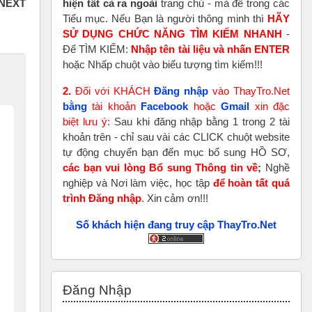
hiện tất cả ra ngoài
trang chủ - mà để trong các
Tiểu mục. Nếu Bạn là người thông minh thì
HÃY
SỬ DỤNG CHỨC NĂNG TÌM KIẾM NHANH
-
Để TÌM KIẾM:
Nhập tên tài liệu và nhấn ENTER
hoặc Nhấp chuột vào biểu tượng tìm kiếm!!!
2.
Đối với KHÁCH
Đăng nhập
vào ThayTro.Net
bằng
tài khoản
Faceboo
k
hoặc
Gmail
xin đặc
biệt lưu ý:
Sau khi đăng nhập bằng 1 trong 2 tài
khoản trên - chỉ sau vài các CLICK chuột website
tự động chuyển bạn đến mục bổ sung HỒ SƠ,
các bạn vui lòng Bổ sung Thông tin về
;
Nghề
nghiệp và Nơi làm việc, học tập
để hoàn tất
quá
trình Đăng nhập
. Xin cảm ơn!!!
Số khách hiện đang truy cập ThayTro.Net
Bỏ qua Đăng nhập
Đăng Nhập