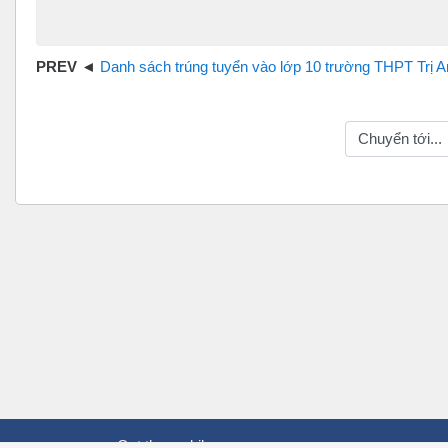
Danh sách trúng tuyển vào lớp 10 trường THPT Trị An năm học 2018 - 20
Chuyển tới...
Get the mobile app