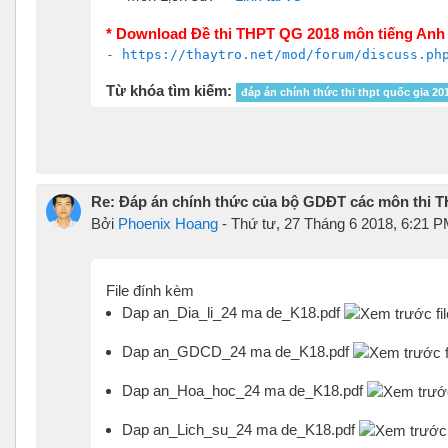
* Download Đề thi THPT QG 2018 môn tiếng Anh 2
- https://thaytro.net/mod/forum/discuss.ph
Từ khóa tìm kiếm:
đáp án chính thức thi thpt quốc gia 20
Re: Đáp án chính thức của bộ GDĐT các môn thi
Bởi
Phoenix Hoang
-
Thứ tư, 27 Tháng 6 2018, 6:21 
File đính kèm
Dap an_Dia_li_24 ma de_K18.pdf
Dap an_GDCD_24 ma de_K18.pdf
Dap an_Hoa_hoc_24 ma de_K18.pdf
Dap an_Lich_su_24 ma de_K18.pdf