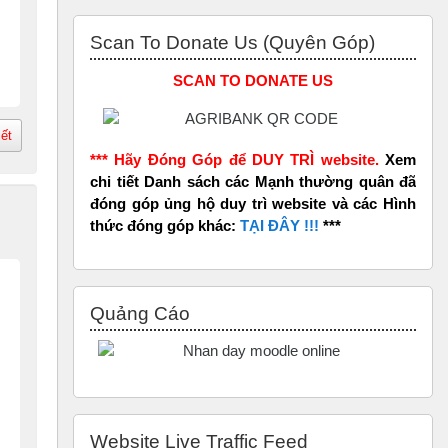
Bỏ qua Scan to Donate Us (Quyên Góp)
Scan To Donate Us (Quyên Góp)
SCAN TO DONATE US
iết
*** Hãy Đóng Góp để DUY TRÌ website.
Xem
chi tiết Danh sách các Mạnh thường quân đã
đóng góp ủng hộ duy trì website và các Hình
thức đóng góp khác:
TẠI ĐÂY !!!
***
Bỏ qua Quảng Cáo
Quảng Cáo
Bỏ qua Website Live Traffic Feed
Website Live Traffic Feed