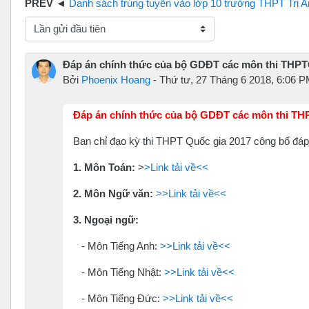
Danh sách trúng tuyển vào lớp 10 trường THPT Trị An năm học 2018 - 20
hế độ hiển thị
Đáp án chính thức của bộ GDĐT các môn thi THP
Bởi
Phoenix Hoang
-
Thứ tư, 27 Tháng 6 2018, 6:06 
Đáp án chính thức của bộ GDĐT các môn thi T
Ban chỉ đạo kỳ thi THPT Quốc gia 2017 công bố đáp
1. Môn Toán:
>
>Link tải về<<
2. Môn Ngữ văn:
>>Link tải về<<
3. Ngoại ngữ:
- Môn Tiếng Anh:
>>Link tải về<<
- Môn Tiếng Nhật:
>>Link tải về<<
- Môn Tiếng Đức:
>>Link tải về<<