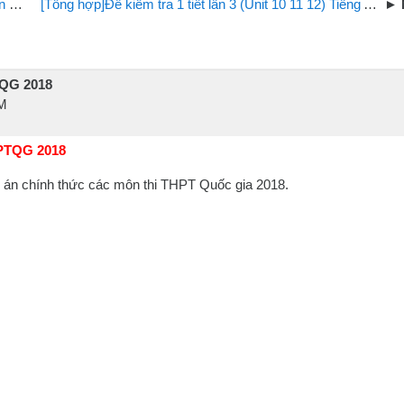
19
[Tổng hợp]Đề kiểm tra 1 tiết lần 3 (Unit 10 11 12) Tiếng Anh 12 trường THPT Trị An
TQG 2018
PM
HPTQG 2018
 án chính thức các môn thi THPT Quốc gia 2018.