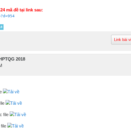
4 mã đề tại link sau:
p?d=954
18
Link bài v
 THPTQG 2018
PM