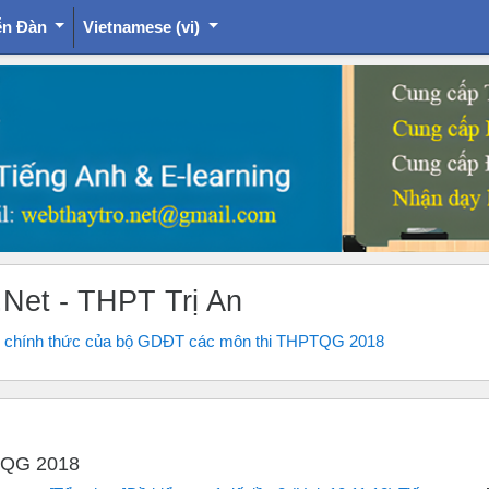
ễn Đàn
Vietnamese ‎(vi)‎
.Net - THPT Trị An
 chính thức của bộ GDĐT các môn thi THPTQG 2018
TQG 2018