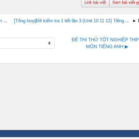
Link bài viết
Xem bài viết g
19
[Tổng hợp]Đề kiểm tra 1 tiết lần 3 (Unit 10 11 12) Tiếng Anh 12 trường THPT Trị An
ĐỀ THI THỬ TỐT NGHIỆP THPT
MÔN TIẾNG ANH ▶︎