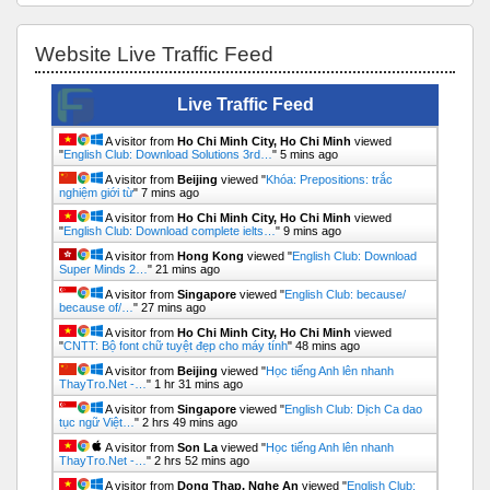
Skip Website Live Traffic Feed
Website Live Traffic Feed
Live Traffic Feed
A visitor from
Ho Chi Minh City, Ho Chi Minh
viewed
"
English Club: Download Solutions 3rd…
"
5 mins ago
A visitor from
Beijing
viewed "
Khóa: Prepositions: trắc
nghiệm giới từ
"
7 mins ago
A visitor from
Ho Chi Minh City, Ho Chi Minh
viewed
"
English Club: Download complete ielts…
"
9 mins ago
A visitor from
Hong Kong
viewed "
English Club: Download
Super Minds 2…
"
21 mins ago
A visitor from
Singapore
viewed "
English Club: because/
because of/…
"
27 mins ago
A visitor from
Ho Chi Minh City, Ho Chi Minh
viewed
"
CNTT: Bộ font chữ tuyệt đẹp cho máy tính
"
48 mins ago
A visitor from
Beijing
viewed "
Học tiếng Anh lên nhanh
ThayTro.Net -…
"
1 hr 31 mins ago
A visitor from
Singapore
viewed "
English Club: Dịch Ca dao
tục ngữ Việt…
"
2 hrs 49 mins ago
A visitor from
Son La
viewed "
Học tiếng Anh lên nhanh
ThayTro.Net -…
"
2 hrs 52 mins ago
A visitor from
Dong Thap, Nghe An
viewed "
English Club: