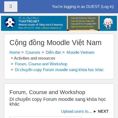
Side panel
You’re logging in as GUEST (
Log in
)
Skip to main content
Cộng đồng Moodle Việt Nam
Home
Courses
Diễn đàn
Moodle Vietnam
Activities and resources
Forum, Course and Workshop
Di chuyển copy Forum moodle sang khóa học khác
Forum, Course and Workshop
Di chuyển copy Forum moodle sang khóa học
khác
Upload users to moodle| Upload học viên lên moodle