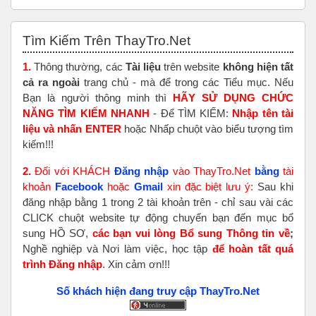
Skip Tìm Kiếm Trên ThayTro.Net
Tìm Kiếm Trên ThayTro.Net
1.
Thông thường, các
Tài liệu
trên website
không hiện tất
cả ra ngoài
trang chủ - mà để trong các Tiểu mục. Nếu
Bạn là người thông minh thì
HÃY SỬ DỤNG CHỨC
NĂNG TÌM KIẾM NHANH
- Để TÌM KIẾM:
Nhập tên tài
liệu và nhấn ENTER
hoặc Nhấp chuột vào biểu tượng tìm
kiếm!!!
2.
Đối với KHÁCH
Đăng nhập
vào ThayTro.Net
bằng
tài
khoản
Faceboo
k
hoặc
Gmail
xin đặc biệt lưu ý:
Sau khi
đăng nhập bằng 1 trong 2 tài khoản trên - chỉ sau vài các
CLICK chuột website tự động chuyển bạn đến mục bổ
sung HỒ SƠ,
các bạn vui lòng Bổ sung Thông tin về
;
Nghề nghiệp và Nơi làm việc, học tập
để hoàn tất
quá
trình Đăng nhập
. Xin cảm ơn!!!
Số khách hiện đang truy cập ThayTro.Net