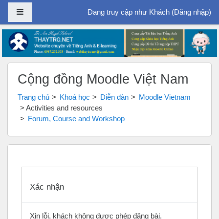
Bảng điều khiển cạnh
Đang truy cập như Khách (
Đăng nhập
)
Chuyển tới nội dung chính
Cộng đồng Moodle Việt Nam
Trang chủ
Khoá học
Diễn đàn
Moodle Vietnam
Activities and resources
Forum, Course and Workshop
Xác nhận
Xin lỗi, khách không được phép đăng bài.