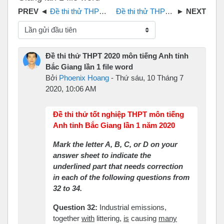
Đề thi thử THPT 2019 môn Tiếng Anh tỉnh Long An
Đề thi thử THPT 2020 môn Anh SGD tỉnh Hưng Yên file word
Chế độ hiển thị
Đề thi thử THPT 2020 môn tiếng Anh tỉnh
Bắc Giang lần 1 file word
Bởi
Phoenix Hoang
-
Thứ sáu, 10 Tháng 7
2020, 10:06 AM
Đề thi thử tốt nghiệp THPT môn tiếng
Anh tỉnh Bắc Giang lần 1 năm 2020
Mark the letter A, B, C, or D on your
answer sheet to indicate the
underlined part that needs correction
in each of the following questions from
32 to 34.
Question 32:
Industrial emissions,
together
with
littering,
is
causing
many