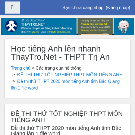
Bảng điều khiển cạnh
Bạn chưa đăng nhập. (
Đăng nhập
)
Chuyển tới nội dung chính
Học tiếng Anh lên nhanh
ThayTro.Net - THPT Trị An
Trang chủ
Các trang của hệ thống
ĐỀ THI THỬ TỐT NGHIỆP THPT MÔN TIẾNG ANH
Đề thi thử THPT 2020 môn tiếng Anh tỉnh Bắc Giang
lần 1 file word
ĐỀ THI THỬ TỐT NGHIỆP THPT MÔN
TIẾNG ANH
Đề thi thử THPT 2020 môn tiếng Anh tỉnh Bắc
Giang lần 1 file word