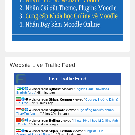
Bỏ qua Website Live Traffic Feed
Website Live Traffic Feed
Live Traffic Feed
A visitor from
Djibouti
viewed "
English Club: Download
English for…
"
48 mins ago
A visitor from
Sirjan, Kerman
viewed "
Course: Hướng Dẫn &
Hỗ Trợ
"
1 hr 36 mins ago
A visitor from
Singapore
viewed "
Học tiếng Anh lên nhanh
ThayTro.Net -…
"
2 hrs 39 mins ago
A visitor from
Beijing
viewed "
Khóa: Đề thi học kì 2 tiếng Anh
12 tỉnh…
"
2 hrs 54 mins ago
A visitor from
Sirjan, Kerman
viewed "
English Club:
Download Super Minds 1…
"
3 hrs 1 min ago