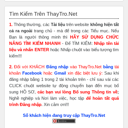
Bỏ qua Tìm Kiếm Trên ThayTro.Net
Tìm Kiếm Trên ThayTro.Net
1.
Thông thường, các
Tài liệu
trên website
không hiện tất
cả ra ngoài
trang chủ - mà để trong các Tiểu mục. Nếu
Bạn là người thông minh thì
HÃY SỬ DỤNG CHỨC
NĂNG TÌM KIẾM NHANH
- Để TÌM KIẾM:
Nhập tên tài
liệu và nhấn ENTER
hoặc Nhấp chuột vào biểu tượng tìm
kiếm!!!
2.
Đối với KHÁCH
Đăng nhập
vào ThayTro.Net
bằng
tài
khoản
Faceboo
k
hoặc
Gmail
xin đặc biệt lưu ý:
Sau khi
đăng nhập bằng 1 trong 2 tài khoản trên - chỉ sau vài các
CLICK chuột website tự động chuyển bạn đến mục bổ
sung HỒ SƠ,
các bạn vui lòng Bổ sung Thông tin về
;
Nghề nghiệp và Nơi làm việc, học tập
để hoàn tất
quá
trình Đăng nhập
. Xin cảm ơn!!!
Số khách hiện đang truy cập ThayTro.Net