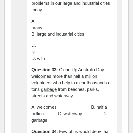
problems in our
large and industrial cities
today.
A.
many
B. large and industrial cities
C.
is
D. with
Question 33:
Clean Up Australia Day
welcomes
more than
half a million
volunteers who help to clear thousands of
tons
garbage
from beaches, parks,
streets and
waterway
.
A. welcomes B. half a
million C. waterway D.
garbage
Question 34:
Few
of us would deny that