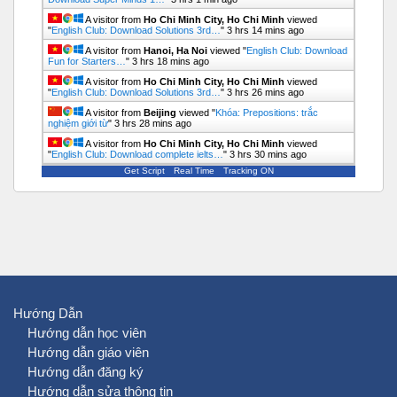
A visitor from
Ho Chi Minh City, Ho Chi Minh
viewed
"
English Club: Download Solutions 3rd…
"
3 hrs 14 mins ago
A visitor from
Hanoi, Ha Noi
viewed "
English Club: Download
Fun for Starters…
"
3 hrs 18 mins ago
A visitor from
Ho Chi Minh City, Ho Chi Minh
viewed
"
English Club: Download Solutions 3rd…
"
3 hrs 26 mins ago
A visitor from
Beijing
viewed "
Khóa: Prepositions: trắc
nghiệm giới từ
"
3 hrs 28 mins ago
A visitor from
Ho Chi Minh City, Ho Chi Minh
viewed
"
English Club: Download complete ielts…
"
3 hrs 30 mins ago
Get Script
Real Time
Tracking ON
Hướng Dẫn
Hướng dẫn học viên
Hướng dẫn giáo viên
Hướng dẫn đăng ký
Hướng dẫn sửa thông tin