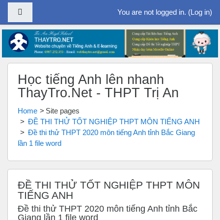
Side panel
You are not logged in. (
Log in
)
Skip to main content
Học tiếng Anh lên nhanh
ThayTro.Net - THPT Trị An
Home
Site pages
ĐỀ THI THỬ TỐT NGHIỆP THPT MÔN TIẾNG ANH
Đề thi thử THPT 2020 môn tiếng Anh tỉnh Bắc Giang
lần 1 file word
ĐỀ THI THỬ TỐT NGHIỆP THPT MÔN
TIẾNG ANH
Đề thi thử THPT 2020 môn tiếng Anh tỉnh Bắc
Giang lần 1 file word