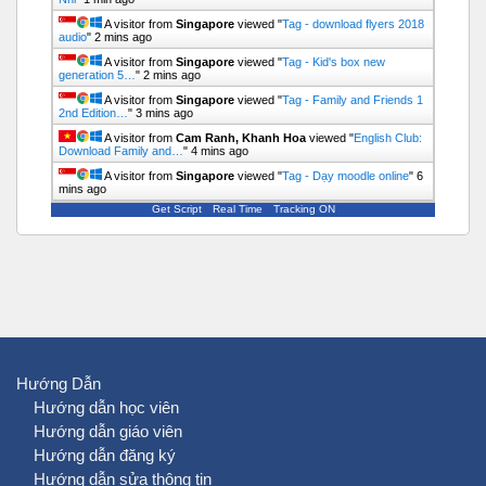
A visitor from
Singapore
viewed "
Tag - download flyers 2018
audio
"
2 mins ago
A visitor from
Singapore
viewed "
Tag - Kid's box new
generation 5…
"
2 mins ago
A visitor from
Singapore
viewed "
Tag - Family and Friends 1
2nd Edition…
"
3 mins ago
A visitor from
Cam Ranh, Khanh Hoa
viewed "
English Club:
Download Family and…
"
4 mins ago
A visitor from
Singapore
viewed "
Tag - Dạy moodle online
"
6
mins ago
Get Script
Real Time
Tracking ON
Hướng Dẫn
Hướng dẫn học viên
Hướng dẫn giáo viên
Hướng dẫn đăng ký
Hướng dẫn sửa thông tin