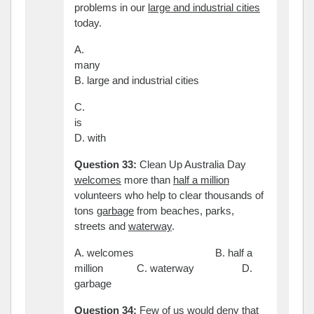
problems in our
large and industrial cities
today.
A.
many
B. large and industrial cities
C.
is
D. with
Question 33:
Clean Up Australia Day
welcomes
more than
half a million
volunteers who help to clear thousands of
tons
garbage
from beaches, parks,
streets and
waterway
.
A. welcomes B. half a
million C. waterway D.
garbage
Question 34:
Few
of us would deny that