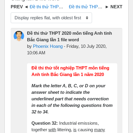
Đề thi thử THPT 2019 môn Tiếng Anh tỉnh Long An
Đề thi thử THPT 2020 môn Anh SGD tỉnh Hưng Yên file word
Display mode
Đề thi thử THPT 2020 môn tiếng Anh tỉnh
Bắc Giang lần 1 file word
by
Phoenix Hoang
-
Friday, 10 July 2020,
10:06 AM
Đề thi thử tốt nghiệp THPT môn tiếng
Anh tỉnh Bắc Giang lần 1 năm 2020
Mark the letter A, B, C, or D on your
answer sheet to indicate the
underlined part that needs correction
in each of the following questions from
32 to 34.
Question 32:
Industrial emissions,
together
with
littering,
is
causing
many