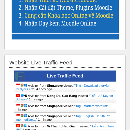
Skip Website Live Traffic Feed
Website Live Traffic Feed
Live Traffic Feed
A visitor from
Singapore
viewed "
Thẻ - Download storyfun
for flyers cd
"
35 secs ago
A visitor from
Dong Da, Cao Bang
viewed "
Thẻ - А2 Key for
Schools
"
1 min ago
A visitor from
Singapore
viewed "
Tag - starters word list
"
1
min ago
A visitor from
Singapore
viewed "
Tag - English File 5th Pre-
intermediate…
"
1 min ago
A visitor from
Vi Thanh, Hau Giang
viewed "
Tiếng Anh Thiếu
Nhi
"
1 min ago