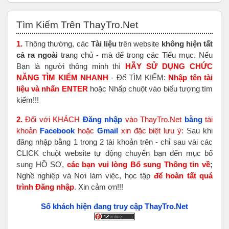
Skip Tìm Kiếm Trên ThayTro.Net
Tìm Kiếm Trên ThayTro.Net
1.
Thông thường, các
Tài liệu
trên website
không hiện tất
cả ra ngoài
trang chủ - mà để trong các Tiểu mục. Nếu
Bạn là người thông minh thì
HÃY SỬ DỤNG CHỨC
NĂNG TÌM KIẾM NHANH
- Để TÌM KIẾM:
Nhập tên tài
liệu và nhấn ENTER
hoặc Nhấp chuột vào biểu tượng tìm
kiếm!!!
2.
Đối với KHÁCH
Đăng nhập
vào ThayTro.Net
bằng
tài
khoản
Faceboo
k
hoặc
Gmail
xin đặc biệt lưu ý:
Sau khi
đăng nhập bằng 1 trong 2 tài khoản trên - chỉ sau vài các
CLICK chuột website tự động chuyển bạn đến mục bổ
sung HỒ SƠ,
các bạn vui lòng Bổ sung Thông tin về
;
Nghề nghiệp và Nơi làm việc, học tập
để hoàn tất
quá
trình Đăng nhập
. Xin cảm ơn!!!
Số khách hiện đang truy cập ThayTro.Net