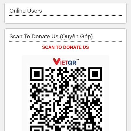
Skip Online users
Online Users
Skip Scan to Donate Us (Quyên Góp)
Scan To Donate Us (Quyên Góp)
SCAN TO DONATE US