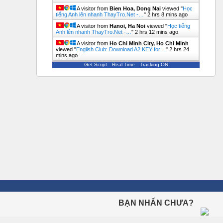
A visitor from
Bien Hoa, Dong Nai
viewed "
Học
tiếng Anh lên nhanh ThayTro.Net -…
"
2 hrs 8 mins ago
A visitor from
Hanoi, Ha Noi
viewed "
Học tiếng
Anh lên nhanh ThayTro.Net -…
"
2 hrs 12 mins ago
A visitor from
Ho Chi Minh City, Ho Chi Minh
viewed "
English Club: Download A2 KEY for…
"
2 hrs 24
mins ago
Get Script
Real Time
Tracking ON
BẠN NHẤN CHƯA?
ÔN THI TRỰC TUYẾN
Ngữ Pháp Tiếng Anh