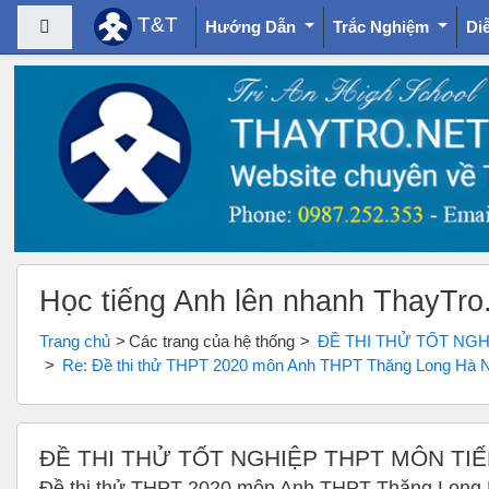
T&T
Bảng điều khiển cạnh
Hướng Dẫn
Trắc Nghiệm
Di
Chuyển tới nội dung chính
Học tiếng Anh lên nhanh ThayTro
Trang chủ
Các trang của hệ thống
ĐỀ THI THỬ TỐT NG
Re: Đề thi thử THPT 2020 môn Anh THPT Thăng Long Hà Nộ
ĐỀ THI THỬ TỐT NGHIỆP THPT MÔN TI
Đề thi thử THPT 2020 môn Anh THPT Thăng Long H