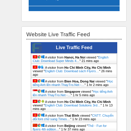
Bỏ qua Website Live Traffic Feed
Website Live Traffic Feed
Live Traffic Feed
A visitor from
Hanoi, Ha Noi
viewed "
English
Club: Download Super Minds 4…
"
21 mins ago
A visitor from
Ho Chi Minh City, Ho Chi Minh
viewed "
English Club: Download sách Flyers…
"
26 mins
ago
A visitor from
Bien Hoa, Dong Nai
viewed "
Học
tiếng Anh lên nhanh ThayTro.Net -…
"
1 hr 2 mins ago
A visitor from
Singapore
viewed "
Học tiếng Anh
lên nhanh ThayTro.Net -…
"
1 hr 5 mins ago
A visitor from
Ho Chi Minh City, Ho Chi Minh
viewed "
English Club: Download Solutions 3rd…
"
1 hr 13
mins ago
A visitor from
Thai Binh
viewed "
CNTT: Chuyển
đổi font chữ sang Times…
"
1 hr 23 mins ago
A visitor from
Beijing
viewed "
Thẻ - Fun for
flyers 4th edition…
"
1 hr 37 mins ago