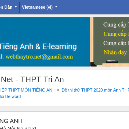
ễn Đàn
Vietnamese ‎(vi)‎
.Net - THPT Trị An
HIỆP THPT MÔN TIẾNG ANH
Đề thi thử THPT 2020 môn Anh THP
i file word
ẾNG ANH
à Nội file word