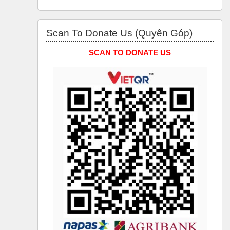
Bỏ qua Scan to Donate Us (Quyên Góp)
Scan To Donate Us (Quyên Góp)
SCAN TO DONATE US