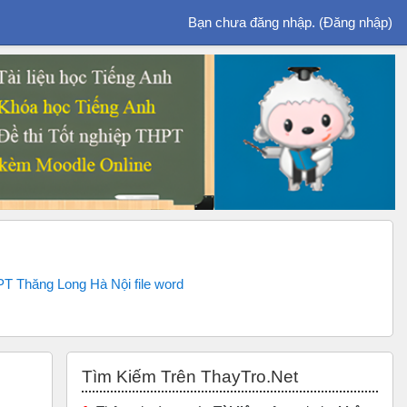
Bạn chưa đăng nhập. (
Đăng nhập
)
T Thăng Long Hà Nội file word
Bỏ qua Tìm Kiếm Trên ThayTro.Net
Tìm Kiếm Trên ThayTro.Net