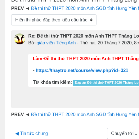
Đề thi thử THPT 2020 môn Anh SGD tỉnh Hưng Yên file wor
hế độ hiển thị
Re: Đề thi thử THPT 2020 môn Anh THPT Thăng Lon
Bởi
giáo viên Tiếng Anh
-
Thứ hai, 20 Tháng 7 2020, 8
Làm Đề thi thử THPT 2020 môn Anh THPT Thăng L
-
https://thaytro.net/course/view.php?id=321
Từ khóa tìm kiếm:
Đáp án Đề thi thử THPT 2020 Thăng L
Đề thi thử THPT 2020 môn Anh SGD tỉnh Hưng Yên file wor
Chuyển tới...
◀︎ Tin tức chung