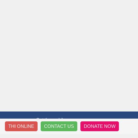
Get the mobile app
THI ONLINE
CONTACT US
DONATE NOW
T&T THẦY TRÒ
HƯỚ
Thông Tin Về Chúng Tôi
Đăng 