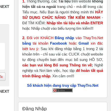
1.
Thông thường, các
Tài liệu
trên website
không
hiện tất cả ra ngoài
trang chủ - mà để trong các
Tiểu mục. Nếu Bạn là người thông minh thì
HÃY
SỬ DỤNG CHỨC NĂNG TÌM KIẾM NHANH
-
Để TÌM KIẾM:
Nhập tên tài liệu và nhấn ENTER
hoặc Nhấp chuột vào biểu tượng tìm kiếm!!!
2.
Đối với KHÁCH
Đăng nhập
vào ThayTro.Net
bằng
tài khoản
Faceboo
k
hoặc
Gmail
xin đặc
biệt lưu ý:
Sau khi đăng nhập bằng 1 trong 2 tài
khoản trên - chỉ sau vài các CLICK chuột website
tự động chuyển bạn đến mục bổ sung HỒ SƠ,
các bạn vui lòng Bổ sung Thông tin về
;
Nghề
nghiệp và Nơi làm việc, học tập
để hoàn tất
quá
trình Đăng nhập
. Xin cảm ơn!!!
ốc
Số khách hiện đang truy cập ThayTro.Net
Bỏ qua Đăng nhập
Đăng Nhập