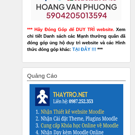
*** Hãy Đóng Góp để DUY TRÌ website.
Xem
chi tiết Danh sách các Mạnh thường quân đã
đóng góp ủng hộ duy trì website và các Hình
thức đóng góp khác:
TẠI ĐÂY !!!
***
Bỏ qua Quảng Cáo
Quảng Cáo