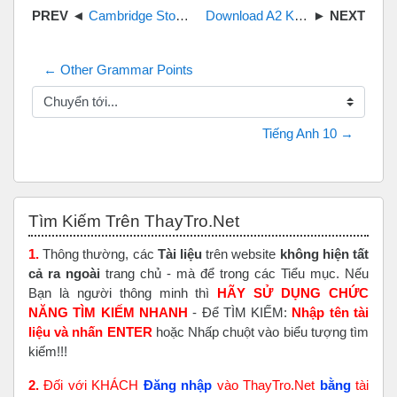
Cambridge Storyfun full book Audio CD
Download A2 KEY for schools 1 for the revised 2020 exam
← Other Grammar Points
Chuyển tới...
Tiếng Anh 10 →
Bỏ qua Tìm Kiếm Trên ThayTro.Net
Tìm Kiếm Trên ThayTro.Net
1.
Thông thường, các
Tài liệu
trên website
không hiện tất
cả ra ngoài
trang chủ - mà để trong các Tiểu mục. Nếu
Bạn là người thông minh thì
HÃY SỬ DỤNG CHỨC
NĂNG TÌM KIẾM NHANH
- Để TÌM KIẾM:
Nhập tên tài
liệu và nhấn ENTER
hoặc Nhấp chuột vào biểu tượng tìm
kiếm!!!
2.
Đối với KHÁCH
Đăng nhập
vào ThayTro.Net
bằng
tài