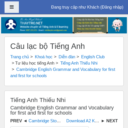
Bảng điều khiển cạnh
Đang truy cập như Khách (
Đăng nhập
)
Chuyển tới nội dung chính
Câu lạc bộ Tiếng Anh
Trang chủ
Khoá học
Diễn đàn
English Club
Tư liệu học tiếng Anh
Tiếng Anh Thiếu Nhi
Cambridge English Grammar and Vocabulary for first
and first for schools
Tiếng Anh Thiếu Nhi
Cambridge English Grammar and Vocabulary
for first and first for schools
Cambridge Storyfun full book Audio CD
Download A2 KEY for schools 1 for the revised 2020 exam