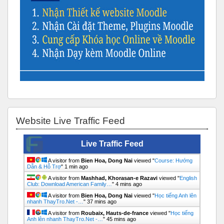
Bỏ qua Website Live Traffic Feed
Website Live Traffic Feed
Live Traffic Feed
A visitor from
Bien Hoa, Dong Nai
viewed "
Course: Hướng
Dẫn & Hỗ Trợ
"
1 min ago
A visitor from
Mashhad, Khorasan-e Razavi
viewed "
English
Club: Download American Family…
"
4 mins ago
A visitor from
Bien Hoa, Dong Nai
viewed "
Học tiếng Anh lên
nhanh ThayTro.Net -…
"
37 mins ago
A visitor from
Roubaix, Hauts-de-france
viewed "
Học tiếng
Anh lên nhanh ThayTro.Net -…
"
46 mins ago