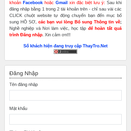
khoản
Faceboo
k
hoặc
Gmail
xin đặc biệt lưu ý:
Sau khi
đăng nhập bằng 1 trong 2 tài khoản trên - chỉ sau vài các
CLICK chuột website tự động chuyển bạn đến mục bổ
sung HỒ SƠ,
các bạn vui lòng Bổ sung Thông tin về
;
Nghề nghiệp và Nơi làm việc, học tập
để hoàn tất
quá
trình Đăng nhập
. Xin cảm ơn!!!
Số khách hiện đang truy cập ThayTro.Net
Bỏ qua Đăng nhập
Đăng Nhập
Tên đăng nhập
Mật khẩu