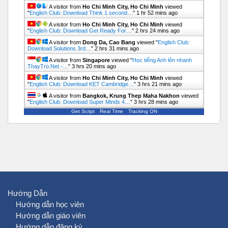
A visitor from
Ho Chi Minh City, Ho Chi Minh
viewed
"
English Club: Download Think 1 second…
"
1 hr 52 mins ago
A visitor from
Ho Chi Minh City, Ho Chi Minh
viewed
"
English Club: Download Get Ready For…
"
2 hrs 24 mins ago
A visitor from
Dong Da, Cao Bang
viewed "
English Club:
Download Solutions 3rd…
"
2 hrs 31 mins ago
A visitor from
Singapore
viewed "
Học tiếng Anh lên nhanh
ThayTro.Net -…
"
3 hrs 20 mins ago
A visitor from
Ho Chi Minh City, Ho Chi Minh
viewed
"
English Club: Download KET Cambridge…
"
3 hrs 21 mins ago
A visitor from
Bangkok, Krung Thep Maha Nakhon
viewed
"
English Club: Download Super Minds 4…
"
3 hrs 28 mins ago
Get Script
Real Time
Tracking ON
Hướng Dẫn
Hướng dẫn học viên
Hướng dẫn giáo viên
Hướng dẫn đăng ký