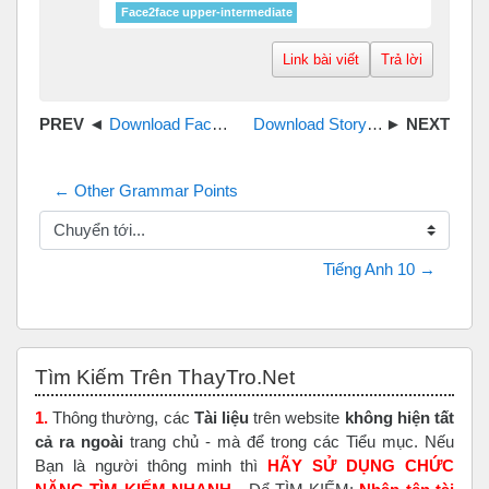
Face2face upper-intermediate
Link bài viết
Trả lời
Download Face2Face second edition Starter student book workbook audio
Download Storyfun for Starters Book Audio CD
← Other Grammar Points
Chuyển tới...
Tiếng Anh 10 →
Bỏ qua Tìm Kiếm Trên ThayTro.Net
Tìm Kiếm Trên ThayTro.Net
1.
Thông thường, các
Tài liệu
trên website
không hiện tất
cả ra ngoài
trang chủ - mà để trong các Tiểu mục. Nếu
Bạn là người thông minh thì
HÃY SỬ DỤNG CHỨC