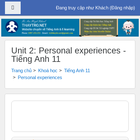
Bảng điều khiển cạnh
Đang truy cập như Khách (
Đăng nhập
)
Chuyển tới nội dung chính
Unit 2: Personal experiences -
Tiếng Anh 11
Trang chủ
Khoá học
Tiếng Anh 11
Personal experiences
Tổng quan các chủ đề
Chung