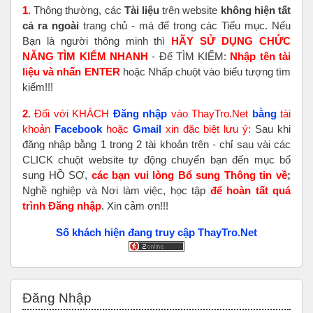
1.
Thông thường, các
Tài liệu
trên website
không hiện tất
cả ra ngoài
trang chủ - mà để trong các Tiểu mục. Nếu
Bạn là người thông minh thì
HÃY SỬ DỤNG CHỨC
NĂNG TÌM KIẾM NHANH
- Để TÌM KIẾM:
Nhập tên tài
liệu và nhấn ENTER
hoặc Nhấp chuột vào biểu tượng tìm
kiếm!!!
2.
Đối với KHÁCH
Đăng nhập
vào ThayTro.Net
bằng
tài
khoản
Faceboo
k
hoặc
Gmail
xin đặc biệt lưu ý:
Sau khi
đăng nhập bằng 1 trong 2 tài khoản trên - chỉ sau vài các
CLICK chuột website tự động chuyển bạn đến mục bổ
sung HỒ SƠ,
các bạn vui lòng Bổ sung Thông tin về
;
Nghề nghiệp và Nơi làm việc, học tập
để hoàn tất
quá
trình Đăng nhập
. Xin cảm ơn!!!
Số khách hiện đang truy cập ThayTro.Net
Bỏ qua Đăng nhập
Đăng Nhập