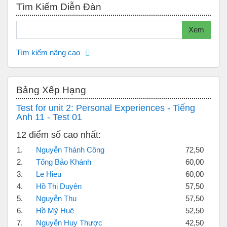
Tìm Kiếm Diễn Đàn
Tìm kiếm
Xem
Tìm kiếm nâng cao
Bỏ qua Bảng xếp hạng
Bảng Xếp Hạng
Test for unit 2: Personal Experiences - Tiếng
Anh 11 - Test 01
12 điểm số cao nhất:
1.
Nguyễn Thành Công
72,50
2.
Tống Bảo Khánh
60,00
3.
Le Hieu
60,00
4.
Hồ Thị Duyên
57,50
5.
Nguyễn Thu
57,50
6.
Hồ Mỹ Huệ
52,50
7.
Nguyễn Huy Thược
42,50