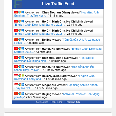
Live Traffic Feed
A visitor from
Chau Doc, An Giang
viewed "
Học tiếng Anh
lên nhanh ThayTro.Net -…
"
8 mins ago
A visitor from
Ho Chi Minh City, Ho Chi Minh
viewed
"
English Club: Download Starters 2018…
"
12 mins ago
A visitor from
Ho Chi Minh City, Ho Chi Minh
viewed
"
English Club: Download Starters 2018…
"
26 mins ago
A visitor from
Beijing
viewed "
Tóm tắt của Unit 7: Language
Focus -…
"
36 mins ago
A visitor from
Hanoi, Ha Noi
viewed "
English Club: Download
Starters 2018…
"
43 mins ago
A visitor from
Bien Hoa, Dong Nai
viewed "
Test Store:
Download Đề thi học sinh…
"
49 mins ago
A visitor from
Hanoi, Ha Noi
viewed "
Học tiếng Anh lên
nhanh ThayTro.Net -…
"
1 hr 15 mins ago
A visitor from
Bekasi, Jawa Barat
viewed "
English Club:
Download Family and…
"
1 hr 44 mins ago
A visitor from
Singapore
viewed "
Học tiếng Anh lên nhanh
ThayTro.Net -…
"
1 hr 58 mins ago
A visitor from
Beijing
viewed "
Active or Passive: Hoạt động
gần đây
"
2 hrs 9 mins ago
Get Script
Real Time
Tracking ON
Bỏ qua Tìm kiếm diễn đàn