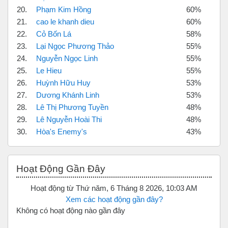
20.
Phạm Kim Hồng
60%
21.
cao le khanh dieu
60%
22.
Cỏ Bốn Lá
58%
23.
Lại Ngọc Phương Thảo
55%
24.
Nguyễn Ngọc Linh
55%
25.
Le Hieu
55%
26.
Huỳnh Hữu Huy
53%
27.
Dương Khánh Linh
53%
28.
Lê Thị Phương Tuyền
48%
29.
Lê Nguyễn Hoài Thi
48%
30.
Hòa's Enemy's
43%
Bỏ qua Hoạt động gần đây
Hoạt Động Gần Đây
Hoạt động từ Thứ năm, 6 Tháng 8 2026, 10:03 AM
Xem các hoạt động gần đây?
Không có hoạt động nào gần đây