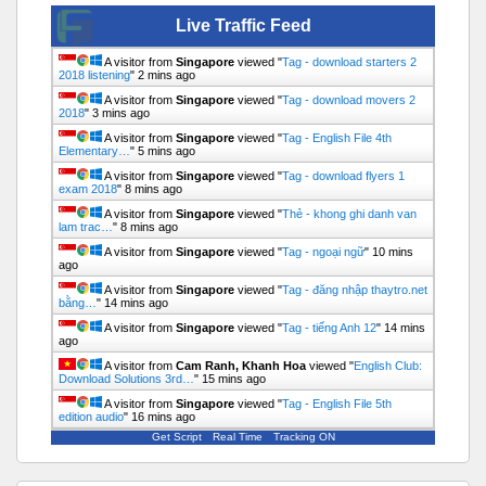
Live Traffic Feed
A visitor from
Singapore
viewed "
Tag - download starters 2
2018 listening
"
2 mins ago
A visitor from
Singapore
viewed "
Tag - download movers 2
2018
"
3 mins ago
A visitor from
Singapore
viewed "
Tag - English File 4th
Elementary…
"
5 mins ago
A visitor from
Singapore
viewed "
Tag - download flyers 1
exam 2018
"
8 mins ago
A visitor from
Singapore
viewed "
Thẻ - khong ghi danh van
lam trac…
"
8 mins ago
A visitor from
Singapore
viewed "
Tag - ngoại ngữ
"
10 mins
ago
A visitor from
Singapore
viewed "
Tag - đăng nhập thaytro.net
bằng…
"
14 mins ago
A visitor from
Singapore
viewed "
Tag - tiếng Anh 12
"
14 mins
ago
A visitor from
Cam Ranh, Khanh Hoa
viewed "
English Club:
Download Solutions 3rd…
"
15 mins ago
A visitor from
Singapore
viewed "
Tag - English File 5th
edition audio
"
16 mins ago
Get Script
Real Time
Tracking ON