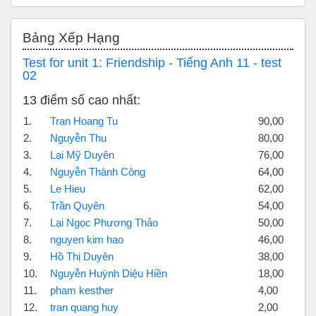
Bỏ qua Bảng xếp hạng
Bảng Xếp Hạng
Test for unit 1: Friendship - Tiếng Anh 11 - test
02
13 điểm số cao nhất:
1.
Tran Hoang Tu
90,00
2.
Nguyễn Thu
80,00
3.
Lại Mỹ Duyên
76,00
4.
Nguyễn Thành Công
64,00
5.
Le Hieu
62,00
6.
Trần Quyên
54,00
7.
Lại Ngọc Phương Thảo
50,00
8.
nguyen kim hao
46,00
9.
Hồ Thị Duyên
38,00
10.
Nguyễn Huỳnh Diệu Hiền
18,00
11.
pham kesther
4,00
12.
tran quang huy
2,00