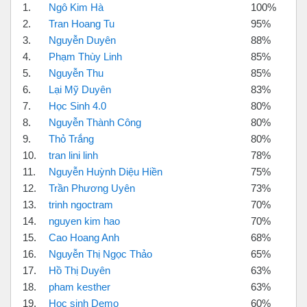
1.
Ngô Kim Hà
100%
2.
Tran Hoang Tu
95%
3.
Nguyễn Duyên
88%
4.
Phạm Thùy Linh
85%
5.
Nguyễn Thu
85%
6.
Lại Mỹ Duyên
83%
7.
Học Sinh 4.0
80%
8.
Nguyễn Thành Công
80%
9.
Thỏ Trắng
80%
10.
tran lini linh
78%
11.
Nguyễn Huỳnh Diệu Hiền
75%
12.
Trần Phương Uyên
73%
13.
trinh ngoctram
70%
14.
nguyen kim hao
70%
15.
Cao Hoang Anh
68%
16.
Nguyễn Thị Ngọc Thảo
65%
17.
Hồ Thị Duyên
63%
18.
pham kesther
63%
19.
Học sinh Demo
60%