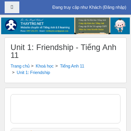
Bảng điều khiển cạnh
Đang truy cập như Khách (
Đăng nhập
)
Chuyển tới nội dung chính
Unit 1: Friendship - Tiếng Anh
11
Trang chủ
Khoá học
Tiếng Anh 11
Unit 1: Friendship
Tổng quan các chủ đề
Chung