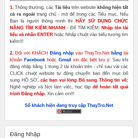
1.
Thông thường, các
Tài liệu
trên website
không hiện tất
cả ra ngoài
trang chủ - mà để trong các Tiểu mục. Nếu
Bạn là người thông minh thì
HÃY SỬ DỤNG CHỨC
NĂNG TÌM KIẾM NHANH
- Để TÌM KIẾM:
Nhập tên tài
liệu và nhấn ENTER
hoặc Nhấp chuột vào biểu tượng tìm
kiếm!!!
2.
Đối với KHÁCH
Đăng nhập
vào ThayTro.Net
bằng
tài
khoản
Faceboo
k
hoặc
Gmail
xin đặc biệt lưu ý:
Sau khi
đăng nhập bằng 1 trong 2 tài khoản trên - chỉ sau vài các
CLICK chuột website tự động chuyển bạn đến mục bổ
sung HỒ SƠ,
các bạn vui lòng Bổ sung Thông tin về
;
Nghề nghiệp và Nơi làm việc, học tập
để hoàn tất
quá
trình Đăng nhập
. Xin cảm ơn!!!
Số khách hiện đang truy cập ThayTro.Net
Bỏ qua Đăng nhập
Đăng Nhập