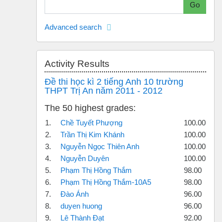
Go
Advanced search
Skip Activity results
Activity Results
Đề thi học kì 2 tiếng Anh 10 trường
THPT Trị An năm 2011 - 2012
The 50 highest grades:
1.
Chề Tuyết Phượng
100.00
2.
Trần Thị Kim Khánh
100.00
3.
Nguyễn Ngọc Thiên Anh
100.00
4.
Nguyễn Duyên
100.00
5.
Phạm Thị Hồng Thắm
98.00
6.
Phạm Thị Hồng Thắm-10A5
98.00
7.
Đào Ánh
96.00
8.
duyen huong
96.00
9.
Lê Thành Đạt
92.00