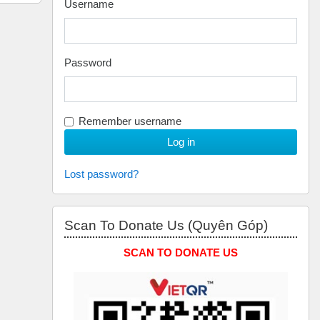
Username
Password
Remember username
Lost password?
Skip Scan to Donate Us (Quyên Góp)
Scan To Donate Us (Quyên Góp)
SCAN TO DONATE US