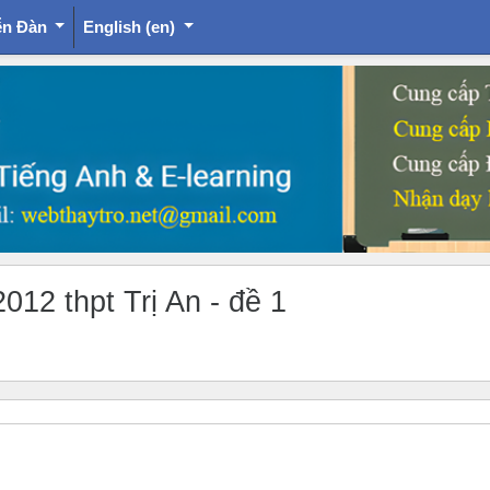
ễn Đàn
English ‎(en)‎
012 thpt Trị An - đề 1