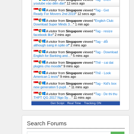
youtube vào diễn đàn
"
12 secs ago
A visitor from
Singapore
viewed "
Tag - Get
Ready For Movers 2nd 2019
"
12 secs ago
A visitor from
Singapore
viewed "
English Club:
Download Super Minds 3…
"
1 min ago
A visitor from
Singapore
viewed "
Tag - resize
facebook like
"
2 mins ago
A visitor from
Singapore
viewed "
Tag - đổi
although sang in spite of
"
2 mins ago
A visitor from
Singapore
viewed "
Tag - Download
English for Banking and…
"
5 mins ago
A visitor from
Singapore
viewed "
Thẻ - cai dat
plugins cho moodle
"
9 mins ago
A visitor from
Singapore
viewed "
Thẻ - Look
American 1 tests
"
9 mins ago
A visitor from
Singapore
viewed "
Tag - Kid's box
new generation 5 pupil…
"
11 mins ago
A visitor from
Singapore
viewed "
Tag - De thi thu
THPT QG 2017 Ngo Sy…
"
11 mins ago
Get Script
Real Time
Tracking ON
Skip Search forums
Search Forums
Search