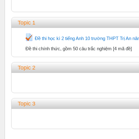
Topic 1
Đề thi học kì 2 tiếng Anh 10 trường THPT Trị An n
Đề thi chính thức, gồm 50 câu trắc nghiệm [4 mã đề]
Topic 2
Topic 3