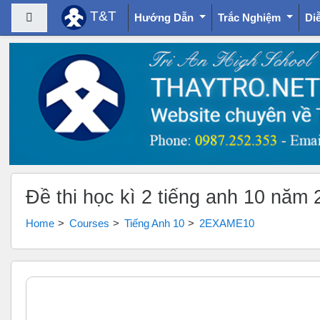
T&T
Side panel
Hướng Dẫn
Trắc Nghiệm
Di
Skip to main content
Đề thi học kì 2 tiếng anh 10 năm 2
Home
Courses
Tiếng Anh 10
2EXAME10
Topic outline
General