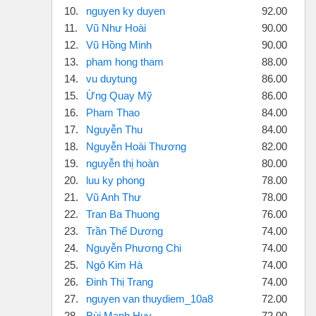
10.
nguyen ky duyen
92.00
11.
Vũ Như Hoài
90.00
12.
Vũ Hồng Minh
90.00
13.
pham hong tham
88.00
14.
vu duytung
86.00
15.
Ừng Quay Mỹ
86.00
16.
Pham Thao
84.00
17.
Nguyễn Thu
84.00
18.
Nguyễn Hoài Thương
82.00
19.
nguyễn thị hoàn
80.00
20.
luu ky phong
78.00
21.
Vũ Anh Thư
78.00
22.
Tran Ba Thuong
76.00
23.
Trần Thế Dương
74.00
24.
Nguyễn Phương Chi
74.00
25.
Ngô Kim Hà
74.00
26.
Đinh Thị Trang
74.00
27.
nguyen van thuydiem_10a8
72.00
28.
Bùi Mạnh Huy
72.00