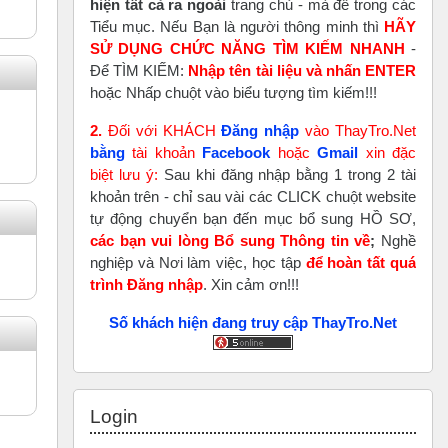
hiện tất cả ra ngoài
trang chủ - mà để trong các
Tiểu mục. Nếu Bạn là người thông minh thì
HÃY
SỬ DỤNG CHỨC NĂNG TÌM KIẾM NHANH
-
Để TÌM KIẾM:
Nhập tên tài liệu và nhấn ENTER
hoặc Nhấp chuột vào biểu tượng tìm kiếm!!!
2.
Đối với KHÁCH
Đăng nhập
vào ThayTro.Net
bằng
tài khoản
Faceboo
k
hoặc
Gmail
xin đặc
biệt lưu ý:
Sau khi đăng nhập bằng 1 trong 2 tài
khoản trên - chỉ sau vài các CLICK chuột website
tự động chuyển bạn đến mục bổ sung HỒ SƠ,
các bạn vui lòng Bổ sung Thông tin về
;
Nghề
nghiệp và Nơi làm việc, học tập
để hoàn tất
quá
trình Đăng nhập
. Xin cảm ơn!!!
Số khách hiện đang truy cập ThayTro.Net
Skip Login
Login