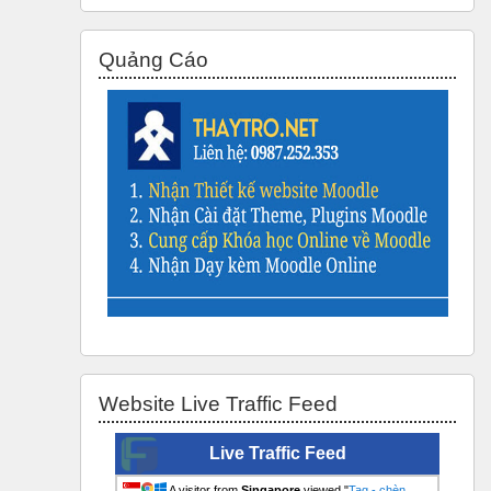
Skip Quảng Cáo
Quảng Cáo
Skip Website Live Traffic Feed
Website Live Traffic Feed
Live Traffic Feed
A visitor from
Singapore
viewed "
Tag - chèn