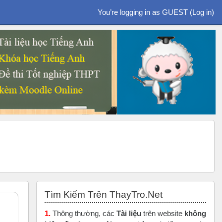
You’re logging in as GUEST (
Log in
)
Skip Tìm Kiếm Trên ThayTro.Net
Tìm Kiếm Trên ThayTro.Net
1.
Thông thường, các
Tài liệu
trên website
không