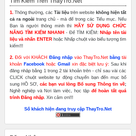
Tìm Kiếm Trên ThayTro.Net
1.
Thông thường, các
Tài liệu
trên website
không hiện tất
cả ra ngoài
trang chủ - mà để trong các Tiểu mục. Nếu
Bạn là người thông minh thì
HÃY SỬ DỤNG CHỨC
NĂNG TÌM KIẾM NHANH
- Để TÌM KIẾM:
Nhập tên tài
liệu và nhấn ENTER
hoặc Nhấp chuột vào biểu tượng tìm
kiếm!!!
2.
Đối với KHÁCH
Đăng nhập
vào ThayTro.Net
bằng
tài
khoản
Faceboo
k
hoặc
Gmail
xin đặc biệt lưu ý:
Sau khi
đăng nhập bằng 1 trong 2 tài khoản trên - chỉ sau vài các
CLICK chuột website tự động chuyển bạn đến mục bổ
sung HỒ SƠ,
các bạn vui lòng Bổ sung Thông tin về
;
Nghề nghiệp và Nơi làm việc, học tập
để hoàn tất
quá
trình Đăng nhập
. Xin cảm ơn!!!
Số khách hiện đang truy cập ThayTro.Net
Bỏ qua Đăng nhập