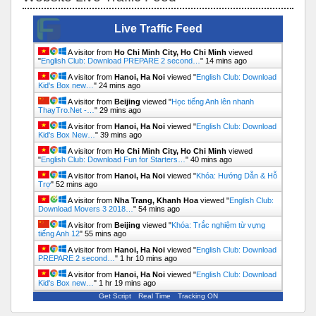
Live Traffic Feed
A visitor from
Ho Chi Minh City, Ho Chi Minh
viewed
"
English Club: Download PREPARE 2 second…
"
14 mins ago
A visitor from
Hanoi, Ha Noi
viewed "
English Club: Download
Kid's Box new…
"
24 mins ago
A visitor from
Beijing
viewed "
Học tiếng Anh lên nhanh
ThayTro.Net -…
"
29 mins ago
A visitor from
Hanoi, Ha Noi
viewed "
English Club: Download
Kid's Box New…
"
39 mins ago
A visitor from
Ho Chi Minh City, Ho Chi Minh
viewed
"
English Club: Download Fun for Starters…
"
40 mins ago
A visitor from
Hanoi, Ha Noi
viewed "
Khóa: Hướng Dẫn & Hỗ
Trợ
"
52 mins ago
A visitor from
Nha Trang, Khanh Hoa
viewed "
English Club:
Download Movers 3 2018…
"
54 mins ago
A visitor from
Beijing
viewed "
Khóa: Trắc nghiệm từ vựng
tiếng Anh 12
"
55 mins ago
A visitor from
Hanoi, Ha Noi
viewed "
English Club: Download
PREPARE 2 second…
"
1 hr 10 mins ago
A visitor from
Hanoi, Ha Noi
viewed "
English Club: Download
Kid's Box new…
"
1 hr 19 mins ago
Get Script
Real Time
Tracking ON