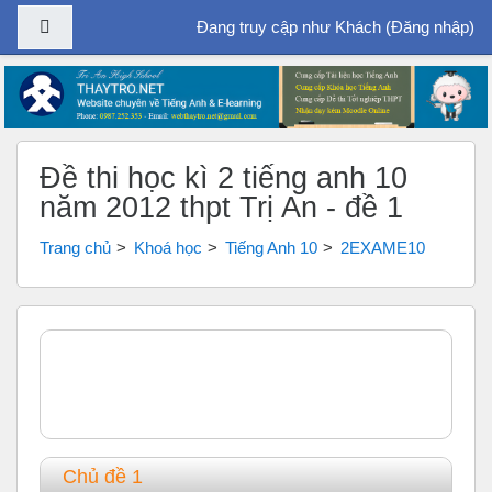
Bảng điều khiển cạnh
Đang truy cập như Khách (
Đăng nhập
)
Chuyển tới nội dung chính
Đề thi học kì 2 tiếng anh 10
năm 2012 thpt Trị An - đề 1
Trang chủ
Khoá học
Tiếng Anh 10
2EXAME10
Tổng quan các chủ đề
Chung
Chủ đề 1