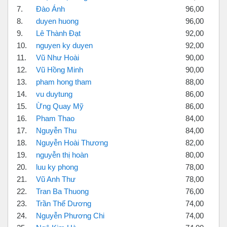
7.
Đào Ánh
96,00
8.
duyen huong
96,00
9.
Lê Thành Đạt
92,00
10.
nguyen ky duyen
92,00
11.
Vũ Như Hoài
90,00
12.
Vũ Hồng Minh
90,00
13.
pham hong tham
88,00
14.
vu duytung
86,00
15.
Ừng Quay Mỹ
86,00
16.
Pham Thao
84,00
17.
Nguyễn Thu
84,00
18.
Nguyễn Hoài Thương
82,00
19.
nguyễn thị hoàn
80,00
20.
luu ky phong
78,00
21.
Vũ Anh Thư
78,00
22.
Tran Ba Thuong
76,00
23.
Trần Thế Dương
74,00
24.
Nguyễn Phương Chi
74,00