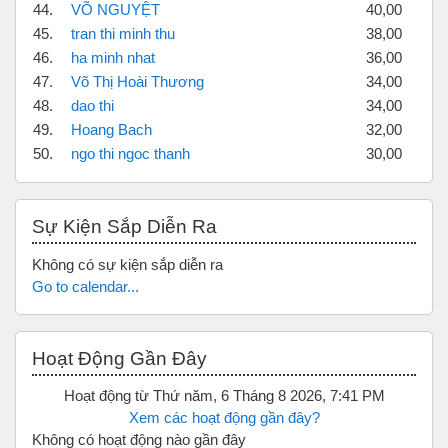
44.
VÕ NGUYỆT
40,00
45.
tran thi minh thu
38,00
46.
ha minh nhat
36,00
47.
Võ Thị Hoài Thương
34,00
48.
dao thi
34,00
49.
Hoang Bach
32,00
50.
ngo thi ngoc thanh
30,00
Bỏ qua Sự kiện sắp diễn ra
Sự Kiện Sắp Diễn Ra
Không có sự kiện sắp diễn ra
Go to calendar...
Bỏ qua Hoạt động gần đây
Hoạt Động Gần Đây
Hoạt động từ Thứ năm, 6 Tháng 8 2026, 7:41 PM
Xem các hoạt động gần đây?
Không có hoạt động nào gần đây