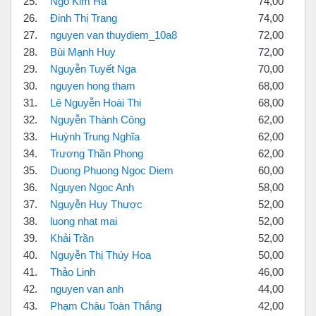
25.
Ngô Kim Hà
74,00
26.
Đinh Thị Trang
74,00
27.
nguyen van thuydiem_10a8
72,00
28.
Bùi Mạnh Huy
72,00
29.
Nguyễn Tuyết Nga
70,00
30.
nguyen hong tham
68,00
31.
Lê Nguyễn Hoài Thi
68,00
32.
Nguyễn Thành Công
62,00
33.
Huỳnh Trung Nghĩa
62,00
34.
Trương Thần Phong
62,00
35.
Duong Phuong Ngoc Diem
60,00
36.
Nguyen Ngoc Anh
58,00
37.
Nguyễn Huy Thược
52,00
38.
luong nhat mai
52,00
39.
Khải Trần
52,00
40.
Nguyễn Thị Thúy Hoa
50,00
41.
Thảo Linh
46,00
42.
nguyen van anh
44,00
43.
Phạm Châu Toàn Thắng
42,00