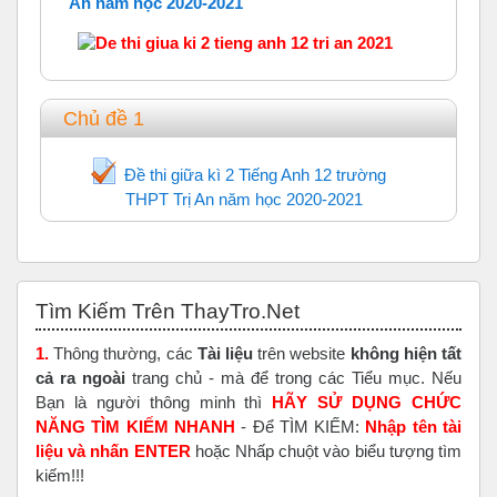
An năm học 2020-2021
Chủ đề 1
Đề thi giữa kì 2 Tiếng Anh 12 trường
THPT Trị An năm học 2020-2021
Trắc nghiệm
Bỏ qua Tìm Kiếm Trên ThayTro.Net
Tìm Kiếm Trên ThayTro.Net
1.
Thông thường, các
Tài liệu
trên website
không hiện tất
cả ra ngoài
trang chủ - mà để trong các Tiểu mục. Nếu
Bạn là người thông minh thì
HÃY SỬ DỤNG CHỨC
NĂNG TÌM KIẾM NHANH
- Để TÌM KIẾM:
Nhập tên tài
liệu và nhấn ENTER
hoặc Nhấp chuột vào biểu tượng tìm
kiếm!!!