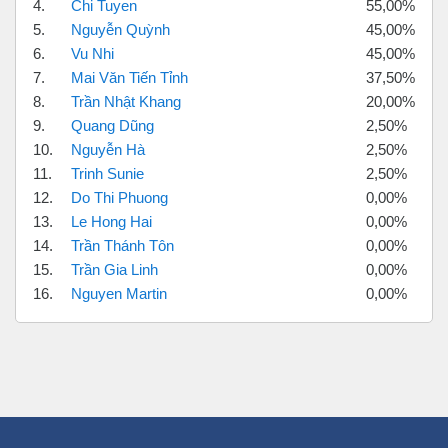
4.
Chi Tuyen
55,00%
5.
Nguyễn Quỳnh
45,00%
6.
Vu Nhi
45,00%
7.
Mai Văn Tiến Tỉnh
37,50%
8.
Trần Nhật Khang
20,00%
9.
Quang Dũng
2,50%
10.
Nguyễn Hà
2,50%
11.
Trinh Sunie
2,50%
12.
Do Thi Phuong
0,00%
13.
Le Hong Hai
0,00%
14.
Trần Thánh Tôn
0,00%
15.
Trần Gia Linh
0,00%
16.
Nguyen Martin
0,00%