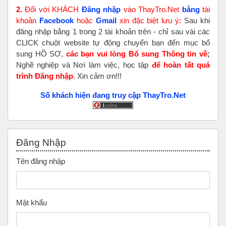
2.
Đối với KHÁCH
Đăng nhập
vào ThayTro.Net
bằng
tài
khoản
Faceboo
k
hoặc
Gmail
xin đặc biệt lưu ý:
Sau khi
đăng nhập bằng 1 trong 2 tài khoản trên - chỉ sau vài các
CLICK chuột website tự động chuyển bạn đến mục bổ
sung HỒ SƠ,
các bạn vui lòng Bổ sung Thông tin về
;
Nghề nghiệp và Nơi làm việc, học tập
để hoàn tất
quá
trình Đăng nhập
. Xin cảm ơn!!!
Số khách hiện đang truy cập ThayTro.Net
Bỏ qua Đăng nhập
Đăng Nhập
Tên đăng nhập
Mật khẩu