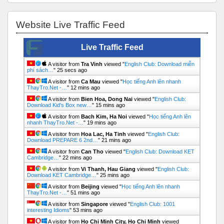
Bỏ qua Website Live Traffic Feed
Website Live Traffic Feed
Live Traffic Feed
A visitor from
Tra Vinh
viewed "
English Club: Download miễn
phí sách…
"
25 secs ago
A visitor from
Ca Mau
viewed "
Học tiếng Anh lên nhanh
ThayTro.Net -…
"
12 mins ago
A visitor from
Bien Hoa, Dong Nai
viewed "
English Club:
Download Kid's Box new…
"
15 mins ago
A visitor from
Bach Kim, Ha Noi
viewed "
Học tiếng Anh lên
nhanh ThayTro.Net -…
"
19 mins ago
A visitor from
Hoa Lac, Ha Tinh
viewed "
English Club:
Download PREPARE 6 2nd…
"
21 mins ago
A visitor from
Can Tho
viewed "
English Club: Download KET
Cambridge…
"
22 mins ago
A visitor from
Vi Thanh, Hau Giang
viewed "
English Club:
Download KET Cambridge…
"
25 mins ago
A visitor from
Beijing
viewed "
Học tiếng Anh lên nhanh
ThayTro.Net -…
"
51 mins ago
A visitor from
Singapore
viewed "
English Club: 1001
interesting Idioms
"
53 mins ago
A visitor from
Ho Chi Minh City, Ho Chi Minh
viewed