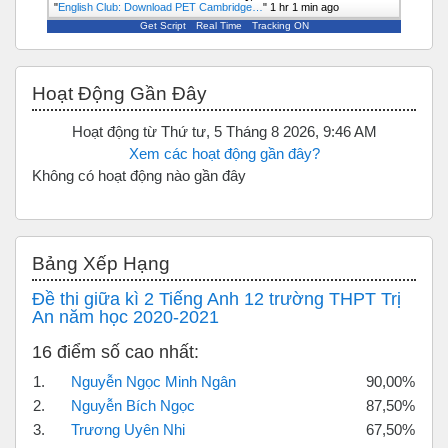
"
English Club: Download PET Cambridge…
"
1 hr 1 min ago
Get Script
Real Time
Tracking ON
Bỏ qua Hoạt động gần đây
Hoạt Động Gần Đây
Hoạt động từ Thứ tư, 5 Tháng 8 2026, 9:46 AM
Xem các hoạt động gần đây?
Không có hoạt động nào gần đây
Bỏ qua Bảng xếp hạng
Bảng Xếp Hạng
Đề thi giữa kì 2 Tiếng Anh 12 trường THPT Trị
An năm học 2020-2021
16 điểm số cao nhất:
1.
Nguyễn Ngọc Minh Ngân
90,00%
2.
Nguyễn Bích Ngọc
87,50%
3.
Trương Uyên Nhi
67,50%