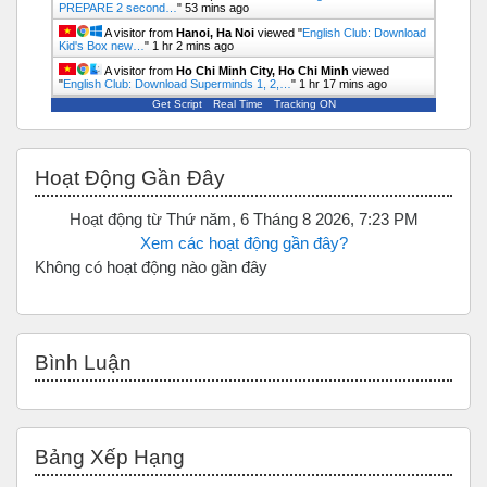
PREPARE 2 second…
"
53 mins ago
A visitor from
Hanoi, Ha Noi
viewed "
English Club: Download
Kid's Box new…
"
1 hr 2 mins ago
A visitor from
Ho Chi Minh City, Ho Chi Minh
viewed
"
English Club: Download Superminds 1, 2,…
"
1 hr 17 mins ago
Get Script
Real Time
Tracking ON
Bỏ qua Hoạt động gần đây
Hoạt Động Gần Đây
Hoạt động từ Thứ năm, 6 Tháng 8 2026, 7:23 PM
Xem các hoạt động gần đây?
Không có hoạt động nào gần đây
Bỏ qua Bình luận
Bình Luận
Bỏ qua Bảng xếp hạng
Bảng Xếp Hạng