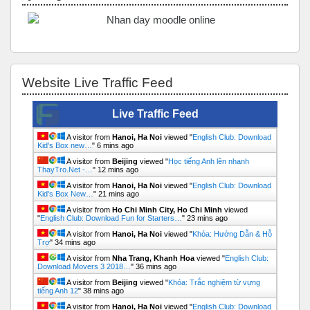
Bỏ qua Website Live Traffic Feed
Website Live Traffic Feed
Live Traffic Feed
A visitor from
Hanoi, Ha Noi
viewed "
English Club: Download
Kid's Box new…
"
6 mins ago
A visitor from
Beijing
viewed "
Học tiếng Anh lên nhanh
ThayTro.Net -…
"
12 mins ago
A visitor from
Hanoi, Ha Noi
viewed "
English Club: Download
Kid's Box New…
"
22 mins ago
A visitor from
Ho Chi Minh City, Ho Chi Minh
viewed
"
English Club: Download Fun for Starters…
"
23 mins ago
A visitor from
Hanoi, Ha Noi
viewed "
Khóa: Hướng Dẫn & Hỗ
Trợ
"
34 mins ago
A visitor from
Nha Trang, Khanh Hoa
viewed "
English Club:
Download Movers 3 2018…
"
36 mins ago
A visitor from
Beijing
viewed "
Khóa: Trắc nghiệm từ vựng
tiếng Anh 12
"
38 mins ago
A visitor from
Hanoi, Ha Noi
viewed "
English Club: Download