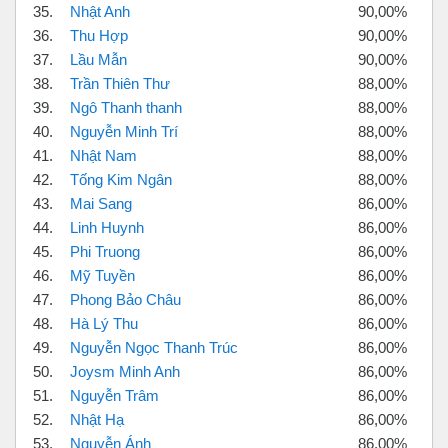
35.
Nhật Anh
90,00%
36.
Thu Hợp
90,00%
37.
Lầu Mẫn
90,00%
38.
Trần Thiên Thư
88,00%
39.
Ngô Thanh thanh
88,00%
40.
Nguyễn Minh Trí
88,00%
41.
Nhật Nam
88,00%
42.
Tống Kim Ngân
88,00%
43.
Mai Sang
86,00%
44.
Linh Huynh
86,00%
45.
Phi Truong
86,00%
46.
Mỹ Tuyền
86,00%
47.
Phong Bảo Châu
86,00%
48.
Hà Lý Thu
86,00%
49.
Nguyễn Ngọc Thanh Trúc
86,00%
50.
Joysm Minh Anh
86,00%
51.
Nguyễn Trâm
86,00%
52.
Nhật Hạ
86,00%
53.
Nguyễn Ánh
86,00%