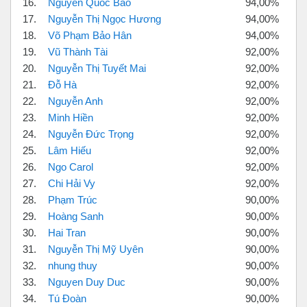
16.
Nguyễn Quốc Bảo
94,00%
17.
Nguyễn Thị Ngọc Hương
94,00%
18.
Võ Phạm Bảo Hân
94,00%
19.
Vũ Thành Tài
92,00%
20.
Nguyễn Thị Tuyết Mai
92,00%
21.
Đỗ Hà
92,00%
22.
Nguyễn Anh
92,00%
23.
Minh Hiền
92,00%
24.
Nguyễn Đức Trọng
92,00%
25.
Lâm Hiếu
92,00%
26.
Ngo Carol
92,00%
27.
Chi Hải Vy
92,00%
28.
Phạm Trúc
90,00%
29.
Hoàng Sanh
90,00%
30.
Hai Tran
90,00%
31.
Nguyễn Thị Mỹ Uyên
90,00%
32.
nhung thuy
90,00%
33.
Nguyen Duy Duc
90,00%
34.
Tú Đoàn
90,00%