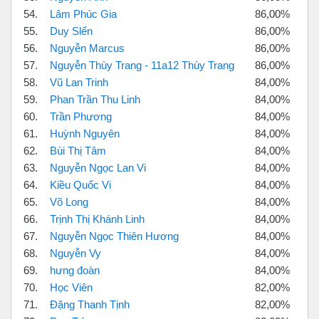
54.
Lâm Phúc Gia
86,00%
55.
Duy Slển
86,00%
56.
Nguyễn Marcus
86,00%
57.
Nguyễn Thùy Trang - 11a12 Thùy Trang
86,00%
58.
Vũ Lan Trinh
84,00%
59.
Phan Trần Thu Linh
84,00%
60.
Trần Phương
84,00%
61.
Huỳnh Nguyên
84,00%
62.
Bùi Thị Tâm
84,00%
63.
Nguyễn Ngọc Lan Vi
84,00%
64.
Kiều Quốc Vi
84,00%
65.
Võ Long
84,00%
66.
Trịnh Thị Khánh Linh
84,00%
67.
Nguyễn Ngọc Thiên Hương
84,00%
68.
Nguyễn Vy
84,00%
69.
hưng đoàn
84,00%
70.
Học Viên
82,00%
71.
Đặng Thanh Tịnh
82,00%