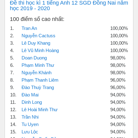
Đề thi học kì 1 tiếng Anh 12 SGD Đồng Nai năm
học 2019 - 2020
100 điểm số cao nhất:
1.
Tran An
100,00%
2.
Nguyễn Cactuss
100,00%
3.
Lê Duy Khang
100,00%
4.
Lê Vũ Minh Hoàng
100,00%
5.
Doan Duong
98,00%
6.
Phạm Minh Thư
98,00%
7.
Nguyễn Khánh
98,00%
8.
Phạm Thanh Liêm
96,00%
9.
Đào Thuỳ Trang
96,00%
10.
Đào Mai
94,00%
11.
Dinh Long
94,00%
12.
Lê Hoài Minh Thư
94,00%
13.
Trần Nhi
94,00%
14.
Tu Uyen
94,00%
15.
Lưu Lộc
94,00%