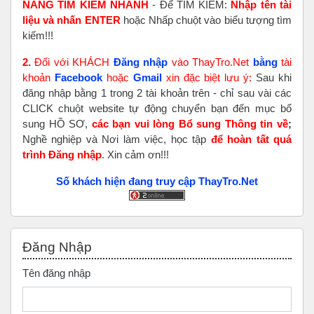
NĂNG TÌM KIẾM NHANH
- Để TÌM KIẾM:
Nhập tên tài
liệu và nhấn ENTER
hoặc Nhấp chuột vào biểu tượng tìm
kiếm!!!
2.
Đối với KHÁCH
Đăng nhập
vào ThayTro.Net
bằng
tài
khoản
Faceboo
k
hoặc
Gmail
xin đặc biệt lưu ý:
Sau khi
đăng nhập bằng 1 trong 2 tài khoản trên - chỉ sau vài các
CLICK chuột website tự động chuyển bạn đến mục bổ
sung HỒ SƠ,
các bạn vui lòng Bổ sung Thông tin về
;
Nghề nghiệp và Nơi làm việc, học tập
để hoàn tất
quá
trình Đăng nhập
. Xin cảm ơn!!!
Số khách hiện đang truy cập ThayTro.Net
Bỏ qua Đăng nhập
Đăng Nhập
Tên đăng nhập