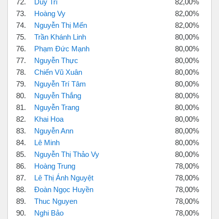
72.
Duy Trí
82,00%
73.
Hoàng Vy
82,00%
74.
Nguyễn Thị Mến
82,00%
75.
Trần Khánh Linh
80,00%
76.
Phạm Đức Mạnh
80,00%
77.
Nguyễn Thực
80,00%
78.
Chiến Vũ Xuân
80,00%
79.
Nguyễn Trí Tâm
80,00%
80.
Nguyễn Thắng
80,00%
81.
Nguyễn Trang
80,00%
82.
Khai Hoa
80,00%
83.
Nguyễn Ann
80,00%
84.
Lê Minh
80,00%
85.
Nguyễn Thị Thảo Vy
80,00%
86.
Hoàng Trung
78,00%
87.
Lê Thị Ánh Nguyệt
78,00%
88.
Đoàn Ngọc Huyền
78,00%
89.
Thuc Nguyen
78,00%
90.
Nghi Bảo
78,00%