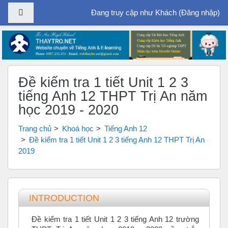
Bảng điều khiển cạnh
Đang truy cập như Khách (
Đăng nhập
)
Chuyển tới nội dung chính
Đề kiểm tra 1 tiết Unit 1 2 3
tiếng Anh 12 THPT Trị An năm
học 2019 - 2020
Trang chủ
Khoá học
Tiếng Anh 12
Đề kiểm tra 1 tiết Unit 1 2 3 tiếng Anh 12 THPT Trị An
2019
Tổng quan các chủ đề
INTRODUCTION
Đề kiểm tra 1 tiết Unit 1 2 3 tiếng Anh 12 trường