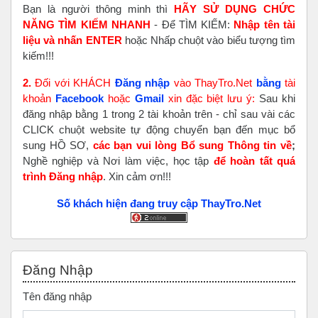
Bạn là người thông minh thì
HÃY SỬ DỤNG CHỨC
NĂNG TÌM KIẾM NHANH
- Để TÌM KIẾM:
Nhập tên tài
liệu và nhấn ENTER
hoặc Nhấp chuột vào biểu tượng tìm
kiếm!!!
2.
Đối với KHÁCH
Đăng nhập
vào ThayTro.Net
bằng
tài
khoản
Faceboo
k
hoặc
Gmail
xin đặc biệt lưu ý:
Sau khi
đăng nhập bằng 1 trong 2 tài khoản trên - chỉ sau vài các
CLICK chuột website tự động chuyển bạn đến mục bổ
sung HỒ SƠ,
các bạn vui lòng Bổ sung Thông tin về
;
Nghề nghiệp và Nơi làm việc, học tập
để hoàn tất
quá
trình Đăng nhập
. Xin cảm ơn!!!
Số khách hiện đang truy cập ThayTro.Net
Bỏ qua Đăng nhập
Đăng Nhập
Tên đăng nhập