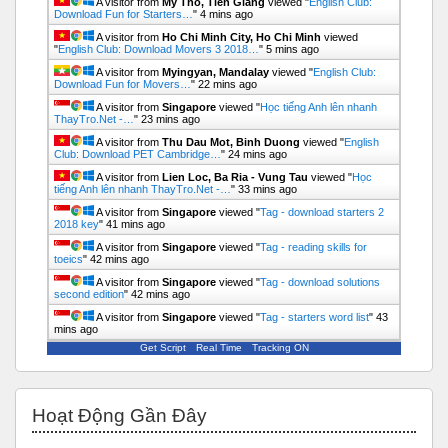
A visitor from
My Tho, Tien Giang
viewed "
English Club:
Download Fun for Starters…
"
4 mins ago
A visitor from
Ho Chi Minh City, Ho Chi Minh
viewed
"
English Club: Download Movers 3 2018…
"
5 mins ago
A visitor from
Myingyan, Mandalay
viewed "
English Club:
Download Fun for Movers…
"
22 mins ago
A visitor from
Singapore
viewed "
Học tiếng Anh lên nhanh
ThayTro.Net -…
"
23 mins ago
A visitor from
Thu Dau Mot, Binh Duong
viewed "
English
Club: Download PET Cambridge…
"
24 mins ago
A visitor from
Lien Loc, Ba Ria - Vung Tau
viewed "
Học
tiếng Anh lên nhanh ThayTro.Net -…
"
33 mins ago
A visitor from
Singapore
viewed "
Tag - download starters 2
2018 key
"
41 mins ago
A visitor from
Singapore
viewed "
Tag - reading skills for
toeics
"
42 mins ago
A visitor from
Singapore
viewed "
Tag - download solutions
second edition
"
42 mins ago
A visitor from
Singapore
viewed "
Tag - starters word list
"
43
mins ago
Get Script
Real Time
Tracking ON
Bỏ qua Hoạt động gần đây
Hoạt Động Gần Đây