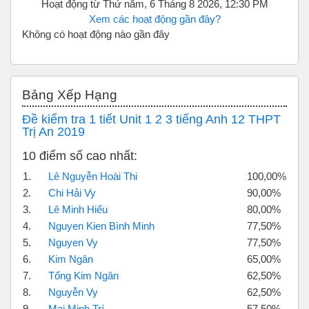
Hoạt động từ Thứ năm, 6 Tháng 8 2026, 12:30 PM
Xem các hoạt động gần đây?
Không có hoạt động nào gần đây
Bỏ qua Bảng xếp hạng
Bảng Xếp Hạng
Đề kiểm tra 1 tiết Unit 1 2 3 tiếng Anh 12 THPT
Trị An 2019
10 điểm số cao nhất:
1.
Lê Nguyễn Hoài Thi
100,00%
2.
Chi Hải Vy
90,00%
3.
Lê Minh Hiếu
80,00%
4.
Nguyen Kien Bình Minh
77,50%
5.
Nguyen Vy
77,50%
6.
Kim Ngân
65,00%
7.
Tống Kim Ngân
62,50%
8.
Nguyễn Vy
62,50%
9.
Mai Minh Trí
57,50%