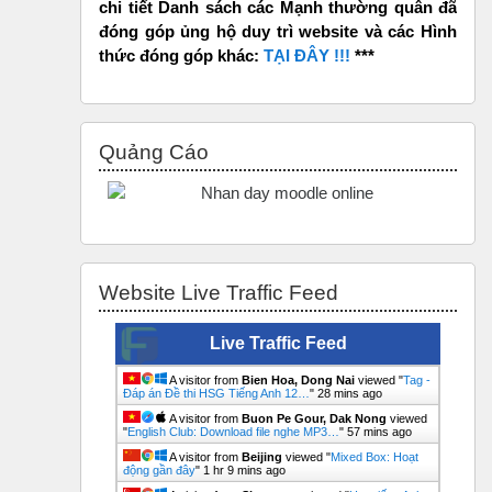
chi tiết Danh sách các Mạnh thường quân đã
đóng góp ủng hộ duy trì website và các Hình
thức đóng góp khác:
TẠI ĐÂY !!!
***
Bỏ qua Quảng Cáo
Quảng Cáo
Bỏ qua Website Live Traffic Feed
Website Live Traffic Feed
Live Traffic Feed
A visitor from
Bien Hoa, Dong Nai
viewed "
Tag -
Đáp án Đề thi HSG Tiếng Anh 12…
"
28 mins ago
A visitor from
Buon Pe Gour, Dak Nong
viewed
"
English Club: Download file nghe MP3…
"
57 mins ago
A visitor from
Beijing
viewed "
Mixed Box: Hoạt
động gần đây
"
1 hr 9 mins ago