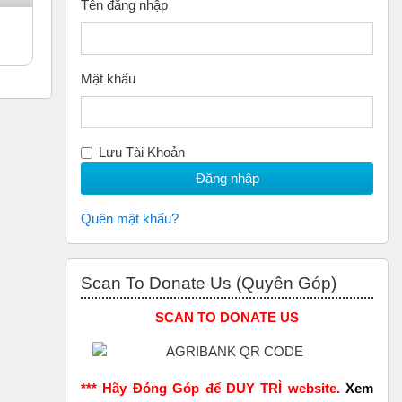
Tên đăng nhập
Mật khẩu
Lưu Tài Khoản
Quên mật khẩu?
Bỏ qua Scan to Donate Us (Quyên Góp)
Scan To Donate Us (Quyên Góp)
SCAN TO DONATE US
*** Hãy Đóng Góp để DUY TRÌ website.
Xem