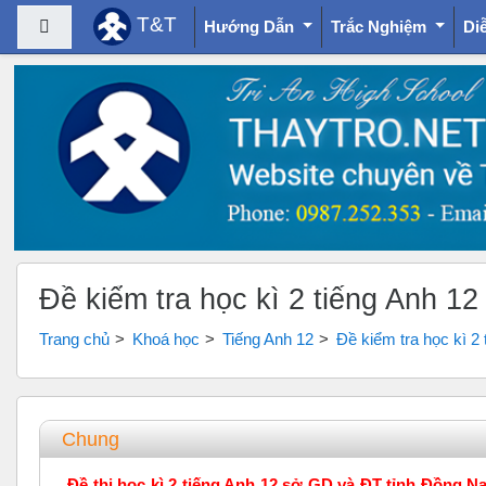
T&T
Bảng điều khiển cạnh
Hướng Dẫn
Trắc Nghiệm
Di
Chuyển tới nội dung chính
Đề kiểm tra học kì 2 tiếng Anh 1
Trang chủ
Khoá học
Tiếng Anh 12
Đề kiểm tra học kì 2
Tổng quan các chủ đề
Chung
Đề thi học kì 2 tiếng Anh 12 sở GD và ĐT tỉnh Đồng N