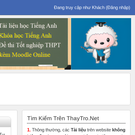
Đang truy cập như Khách (
Đăng nhập
)
Bỏ qua Tìm Kiếm Trên ThayTro.Net
Tìm Kiếm Trên ThayTro.Net
1.
Thông thường, các
Tài liệu
trên website
không
 Tự