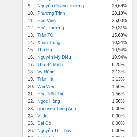
9.
Nguyễn Quang Trường
29,69%
10.
Phương Trinh
28,13%
11.
Học Viên
25,00%
12.
Hoài Thương
20,31%
13.
Trần Tú
15,63%
14.
Xuân Trung
10,94%
15.
Thu Ha
10,94%
16.
Nguyễn Mỹ Diệu
10,94%
17.
Thư 44 Minh
6,25%
18.
Vy Hùng
3,13%
19.
Trần Hà
3,13%
20.
Wei Wei
1,56%
21.
Hoa Trần Thị
1,56%
22.
Ngọc Hồng
1,56%
23.
giáo viên Tiếng Anh
0,00%
24.
Vi dal
0,00%
25.
Đại Cồ
0,00%
26.
Nguyễn Thị Thúy
0,00%