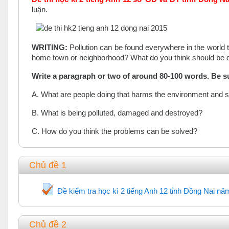
luận.
WRITING:
Pollution can be found everywhere in the world
home town or neighborhood? What do you think should be do
Write a paragraph or two of around 80-100 words. Be sur
A. What are people doing that harms the environment and s
B. What is being polluted, damaged and destroyed?
C. How do you think the problems can be solved?
Chủ đề 1
Đề kiểm tra học kì 2 tiếng Anh 12 tỉnh Đồng Nai nă
Chủ đề 2