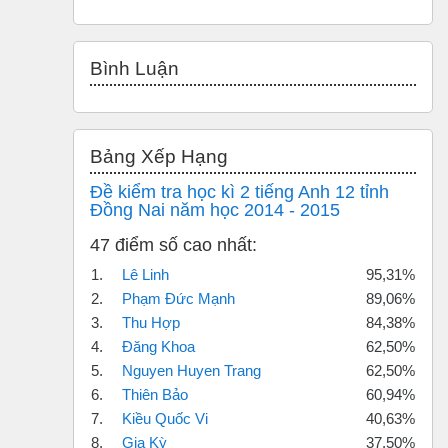
Bỏ qua Bình luận
Bình Luận
Bỏ qua Bảng xếp hạng
Bảng Xếp Hạng
Đề kiểm tra học kì 2 tiếng Anh 12 tỉnh
Đồng Nai năm học 2014 - 2015
47 điểm số cao nhất:
1.
Lê Linh
95,31%
2.
Phạm Đức Mạnh
89,06%
3.
Thu Hợp
84,38%
4.
Đăng Khoa
62,50%
5.
Nguyen Huyen Trang
62,50%
6.
Thiên Bảo
60,94%
7.
Kiều Quốc Vi
40,63%
8.
Gia Kỳ
37,50%