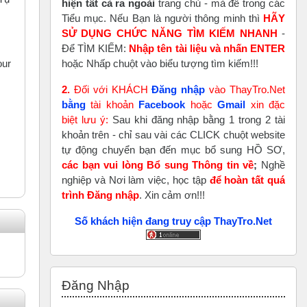
hiện tất cả ra ngoài
trang chủ - mà để trong các
Tiểu mục. Nếu Bạn là người thông minh thì
HÃY
SỬ DỤNG CHỨC NĂNG TÌM KIẾM NHANH
-
Để TÌM KIẾM:
Nhập tên tài liệu và nhấn ENTER
hoặc Nhấp chuột vào biểu tượng tìm kiếm!!!
our
2.
Đối với KHÁCH
Đăng nhập
vào ThayTro.Net
bằng
tài khoản
Faceboo
k
hoặc
Gmail
xin đặc
biệt lưu ý:
Sau khi đăng nhập bằng 1 trong 2 tài
khoản trên - chỉ sau vài các CLICK chuột website
tự động chuyển bạn đến mục bổ sung HỒ SƠ,
các bạn vui lòng Bổ sung Thông tin về
;
Nghề
nghiệp và Nơi làm việc, học tập
để hoàn tất
quá
trình Đăng nhập
. Xin cảm ơn!!!
Số khách hiện đang truy cập ThayTro.Net
Bỏ qua Đăng nhập
Đăng Nhập