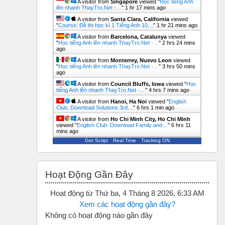
A visitor from
Singapore
viewed "
Học tiếng Anh
lên nhanh ThayTro.Net -…
"
1 hr 17 mins ago
A visitor from
Santa Clara, California
viewed
"
Course: Đề thi học kì 1 Tiếng Anh 10…
"
1 hr 21 mins ago
A visitor from
Barcelona, Catalunya
viewed
"
Học tiếng Anh lên nhanh ThayTro.Net -…
"
2 hrs 24 mins
ago
A visitor from
Monterrey, Nuevo Leon
viewed
"
Học tiếng Anh lên nhanh ThayTro.Net -…
"
3 hrs 50 mins
ago
A visitor from
Council Bluffs, Iowa
viewed "
Học
tiếng Anh lên nhanh ThayTro.Net -…
"
4 hrs 7 mins ago
A visitor from
Hanoi, Ha Noi
viewed "
English
Club: Download Solutions 3rd…
"
6 hrs 1 min ago
A visitor from
Ho Chi Minh City, Ho Chi Minh
viewed "
English Club: Download Family and…
"
6 hrs 11
mins ago
Get Script
Real Time
Tracking ON
Bỏ qua Hoạt động gần đây
Hoạt Động Gần Đây
Hoạt động từ Thứ ba, 4 Tháng 8 2026, 6:33 AM
Xem các hoạt động gần đây?
Không có hoạt động nào gần đây