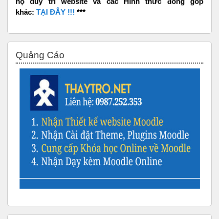
hộ duy trì website và các Hình thức đóng góp
khác:
TẠI ĐÂY !!!
***
Bỏ qua Quảng Cáo
Quảng Cáo
Bỏ qua Website Live Traffic Feed