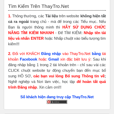
Bỏ qua Tìm Kiếm Trên ThayTro.Net
Tìm Kiếm Trên ThayTro.Net
1.
Thông thường, các
Tài liệu
trên website
không hiện tất
cả ra ngoài
trang chủ - mà để trong các Tiểu mục. Nếu
Bạn là người thông minh thì
HÃY SỬ DỤNG CHỨC
NĂNG TÌM KIẾM NHANH
- Để TÌM KIẾM:
Nhập tên tài
liệu và nhấn ENTER
hoặc Nhấp chuột vào biểu tượng tìm
kiếm!!!
2.
Đối với KHÁCH
Đăng nhập
vào ThayTro.Net
bằng
tài
khoản
Faceboo
k
hoặc
Gmail
xin đặc biệt lưu ý:
Sau khi
đăng nhập bằng 1 trong 2 tài khoản trên - chỉ sau vài các
CLICK chuột website tự động chuyển bạn đến mục bổ
sung HỒ SƠ,
các bạn vui lòng Bổ sung Thông tin về
;
Nghề nghiệp và Nơi làm việc, học tập
để hoàn tất
quá
trình Đăng nhập
. Xin cảm ơn!!!
Số khách hiện đang truy cập ThayTro.Net