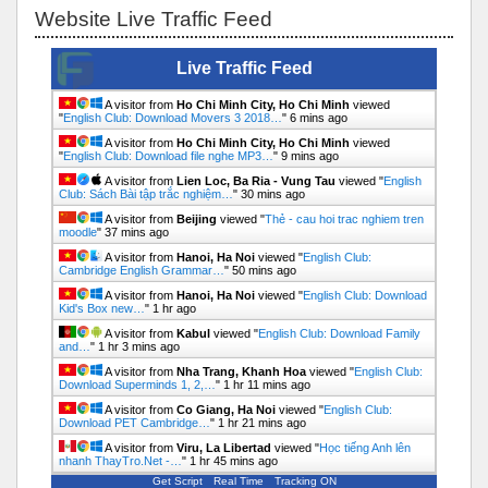
Website Live Traffic Feed
Live Traffic Feed
A visitor from
Ho Chi Minh City, Ho Chi Minh
viewed
"
English Club: Download Movers 3 2018…
"
6 mins ago
A visitor from
Ho Chi Minh City, Ho Chi Minh
viewed
"
English Club: Download file nghe MP3…
"
9 mins ago
A visitor from
Lien Loc, Ba Ria - Vung Tau
viewed "
English
Club: Sách Bài tập trắc nghiệm…
"
30 mins ago
A visitor from
Beijing
viewed "
Thẻ - cau hoi trac nghiem tren
moodle
"
37 mins ago
A visitor from
Hanoi, Ha Noi
viewed "
English Club:
Cambridge English Grammar…
"
50 mins ago
A visitor from
Hanoi, Ha Noi
viewed "
English Club: Download
Kid's Box new…
"
1 hr ago
A visitor from
Kabul
viewed "
English Club: Download Family
and…
"
1 hr 3 mins ago
A visitor from
Nha Trang, Khanh Hoa
viewed "
English Club:
Download Superminds 1, 2,…
"
1 hr 11 mins ago
A visitor from
Co Giang, Ha Noi
viewed "
English Club:
Download PET Cambridge…
"
1 hr 21 mins ago
A visitor from
Viru, La Libertad
viewed "
Học tiếng Anh lên
nhanh ThayTro.Net -…
"
1 hr 45 mins ago
Get Script
Real Time
Tracking ON