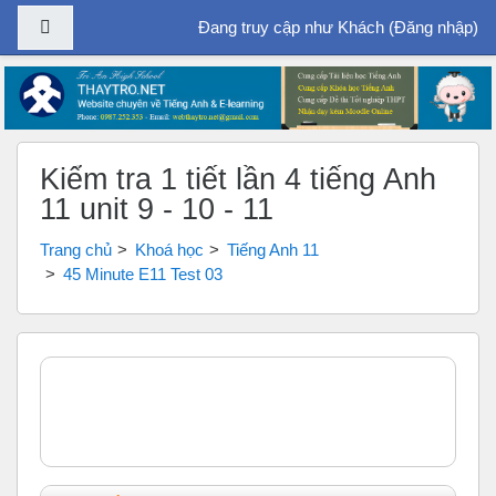
Bảng điều khiển cạnh
Đang truy cập như Khách (
Đăng nhập
)
Chuyển tới nội dung chính
Kiểm tra 1 tiết lần 4 tiếng Anh
11 unit 9 - 10 - 11
Trang chủ
Khoá học
Tiếng Anh 11
45 Minute E11 Test 03
Tổng quan các chủ đề
Chung