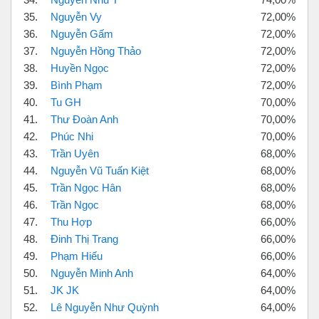
35.
Nguyễn Vy
72,00%
36.
Nguyễn Gấm
72,00%
37.
Nguyễn Hồng Thảo
72,00%
38.
Huyền Ngọc
72,00%
39.
Bình Phạm
72,00%
40.
Tu GH
70,00%
41.
Thư Đoàn Anh
70,00%
42.
Phúc Nhi
70,00%
43.
Trần Uyên
68,00%
44.
Nguyễn Vũ Tuấn Kiệt
68,00%
45.
Trần Ngọc Hân
68,00%
46.
Trần Ngọc
68,00%
47.
Thu Hợp
66,00%
48.
Đinh Thị Trang
66,00%
49.
Phạm Hiếu
66,00%
50.
Nguyễn Minh Anh
64,00%
51.
JK JK
64,00%
52.
Lê Nguyễn Như Quỳnh
64,00%