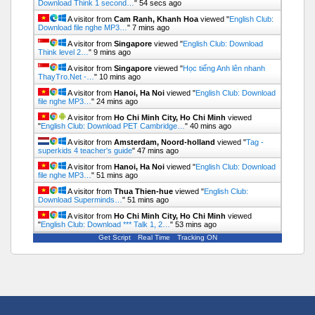
Download Think 1 second…
"
55 secs ago
A visitor from
Cam Ranh, Khanh Hoa
viewed "
English Club:
Download file nghe MP3…
"
7 mins ago
A visitor from
Singapore
viewed "
English Club: Download
Think level 2…
"
9 mins ago
A visitor from
Singapore
viewed "
Học tiếng Anh lên nhanh
ThayTro.Net -…
"
10 mins ago
A visitor from
Hanoi, Ha Noi
viewed "
English Club: Download
file nghe MP3…
"
24 mins ago
A visitor from
Ho Chi Minh City, Ho Chi Minh
viewed
"
English Club: Download PET Cambridge…
"
40 mins ago
A visitor from
Amsterdam, Noord-holland
viewed "
Tag -
superkids 4 teacher's guide
"
47 mins ago
A visitor from
Hanoi, Ha Noi
viewed "
English Club: Download
file nghe MP3…
"
51 mins ago
A visitor from
Thua Thien-hue
viewed "
English Club:
Download Superminds…
"
51 mins ago
A visitor from
Ho Chi Minh City, Ho Chi Minh
viewed
"
English Club: Download *** Talk 1, 2…
"
53 mins ago
Get Script
Real Time
Tracking ON