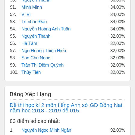
91.
Minh Minh
34,00%
92.
Vi Vi
34,00%
93.
Trí nhân Đào
34,00%
94.
Nguyễn Hoàng Anh Tuấn
34,00%
95.
Nguyễn Thành
32,00%
96.
Hà Tâm
32,00%
97.
Ngô Hoàng Thiện Hiếu
32,00%
98.
Son Chu Ngoc
32,00%
99.
Trần Thị Diễm Quỳnh
32,00%
100.
Thủy Tiên
32,00%
Bỏ qua Bảng xếp hạng
Bảng Xếp Hạng
Đề thi học kì 2 môn tiếng Anh sở GD Đồng Nai
năm học 2018 - 2019 đề 015
83 điểm số cao nhất:
1.
Nguyễn Ngọc Minh Ngân
92,00%