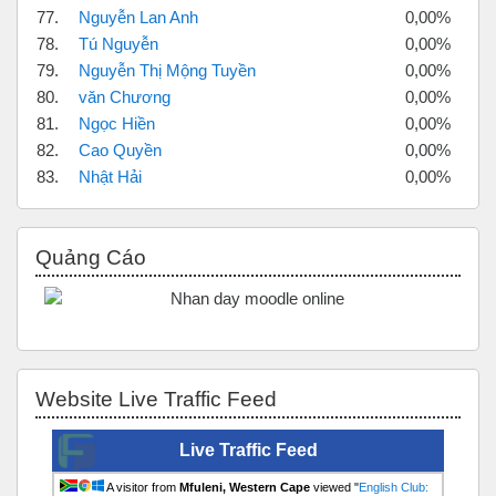
77.
Nguyễn Lan Anh
0,00%
78.
Tú Nguyễn
0,00%
79.
Nguyễn Thị Mộng Tuyền
0,00%
80.
văn Chương
0,00%
81.
Ngọc Hiền
0,00%
82.
Cao Quyền
0,00%
83.
Nhật Hải
0,00%
Bỏ qua Quảng Cáo
Quảng Cáo
Bỏ qua Website Live Traffic Feed
Website Live Traffic Feed
Live Traffic Feed
A visitor from
Mfuleni, Western Cape
viewed "
English Club: