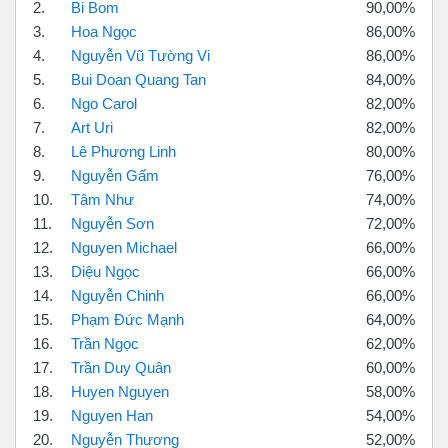
2.
Bi Bom
90,00%
3.
Hoa Ngọc
86,00%
4.
Nguyễn Vũ Tường Vi
86,00%
5.
Bui Doan Quang Tan
84,00%
6.
Ngo Carol
82,00%
7.
Art Uri
82,00%
8.
Lê Phương Linh
80,00%
9.
Nguyễn Gấm
76,00%
10.
Tâm Như
74,00%
11.
Nguyễn Sơn
72,00%
12.
Nguyen Michael
66,00%
13.
Diệu Ngọc
66,00%
14.
Nguyễn Chinh
66,00%
15.
Phạm Đức Mạnh
64,00%
16.
Trần Ngọc
62,00%
17.
Trần Duy Quân
60,00%
18.
Huyen Nguyen
58,00%
19.
Nguyen Han
54,00%
20.
Nguyễn Thương
52,00%