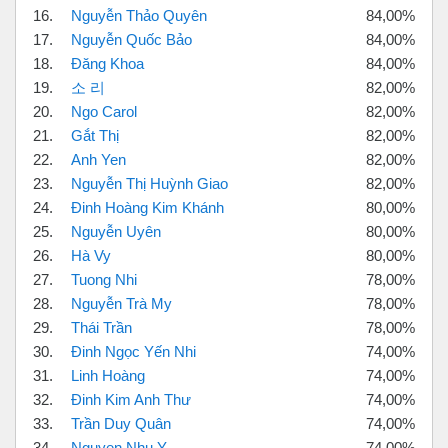
16.
Nguyễn Thảo Quyên
84,00%
17.
Nguyễn Quốc Bảo
84,00%
18.
Đăng Khoa
84,00%
19.
소 리
82,00%
20.
Ngo Carol
82,00%
21.
Gắt Thị
82,00%
22.
Anh Yen
82,00%
23.
Nguyễn Thị Huỳnh Giao
82,00%
24.
Đinh Hoàng Kim Khánh
80,00%
25.
Nguyễn Uyên
80,00%
26.
Hà Vy
80,00%
27.
Tuong Nhi
78,00%
28.
Nguyễn Trà My
78,00%
29.
Thái Trần
78,00%
30.
Đinh Ngọc Yến Nhi
74,00%
31.
Linh Hoàng
74,00%
32.
Đinh Kim Anh Thư
74,00%
33.
Trần Duy Quân
74,00%
34.
Nguyen Nhu Y
74,00%