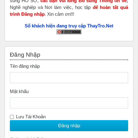
sung HỒ SƠ,
các bạn vui lòng Bổ sung Thông tin về
;
Nghề nghiệp và Nơi làm việc, học tập
để hoàn tất
quá
trình Đăng nhập
. Xin cảm ơn!!!
Số khách hiện đang truy cập ThayTro.Net
Bỏ qua Đăng nhập
Đăng Nhập
Tên đăng nhập
Mật khẩu
Lưu Tài Khoản