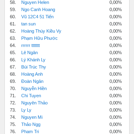
58.
Nguyen Helen
0,00%
59.
Ngo Canh Hoang
0,00%
60.
Vũ 12C4 51 Tiến
0,00%
61.
tan sun
0,00%
62.
Hoàng Thúy Kiều Vy
0,00%
63.
Phạm Hữu Phước
0,00%
64.
rrrrrr ttttttt
0,00%
65.
Lê Ngân
0,00%
66.
Lý Khánh Ly
0,00%
67.
Bùi Trúc Thy
0,00%
68.
Hoàng Anh
0,00%
69.
Đoàn Ngân
0,00%
70.
Nguyễn Hiền
0,00%
71.
Chi Tuyen
0,00%
72.
Nguyên Thảo
0,00%
73.
Ly Ly
0,00%
74.
Nguyen Mi
0,00%
75.
Thảo Ngg
0,00%
76.
Pham Tri
0,00%