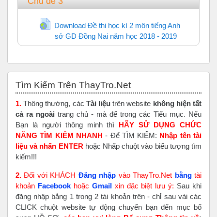
Chủ đề 3
Download Đề thi học kì 2 môn tiếng Anh
sở GD Đồng Nai năm học 2018 - 2019
URL
Bỏ qua Tìm Kiếm Trên ThayTro.Net
Tìm Kiếm Trên ThayTro.Net
1.
Thông thường, các
Tài liệu
trên website
không hiện tất
cả ra ngoài
trang chủ - mà để trong các Tiểu mục. Nếu
Bạn là người thông minh thì
HÃY SỬ DỤNG CHỨC
NĂNG TÌM KIẾM NHANH
- Để TÌM KIẾM:
Nhập tên tài
liệu và nhấn ENTER
hoặc Nhấp chuột vào biểu tượng tìm
kiếm!!!
2.
Đối với KHÁCH
Đăng nhập
vào ThayTro.Net
bằng
tài
khoản
Faceboo
k
hoặc
Gmail
xin đặc biệt lưu ý:
Sau khi
đăng nhập bằng 1 trong 2 tài khoản trên - chỉ sau vài các
CLICK chuột website tự động chuyển bạn đến mục bổ