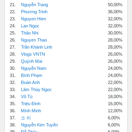
21.
Nguyễn Trang
50,00%
22.
Phương Trinh
36,00%
23.
Nguyen Hien
32,00%
24.
Lan Ngọc
32,00%
25.
Thảo Nhi
30,00%
26.
Nguyen Thao
28,00%
27.
Trần Khánh Linh
28,00%
28.
Vlogs VNTN
26,00%
29.
Quỳnh Mai
26,00%
30.
Nguyễn Nam
24,00%
31.
Bình Phạm
24,00%
32.
Đoàn Anh
22,00%
33.
Lâm Thúy Ngọc
22,00%
34.
Võ Tú
18,00%
35.
Triệu Đinh
16,00%
36.
Minh Minh
12,00%
37.
소 리
6,00%
38.
Nguyễn Kim Tuyến
6,00%
39.
Đỗ Thủy
6,00%