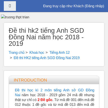
Bảng điều khiển cạnh
Đang truy cập như Khách (
Đăng nhập
)
Chuyển tới nội dung chính
Đề thi hk2 tiếng Anh SGD
Đồng Nai năm học 2018 -
2019
Trang chủ
Khoá học
Tiếng Anh 12
Đề thi HK2 tiếng Anh SGD Đồng Nai 2019
Tổng quan các chủ đề
INTRODUCTION
Đề thi học kì 2 môn tiếng Anh sở GD Đồng
Nai
năm học 2018 - 2019 gồm 24 mã đề nhưng
thật sự chỉ có
2 Đề gốc
. Từ mã đề 001 đến mã đề
012 thuộc 1 đề gốc và từ mã đề 013 đến mã đề