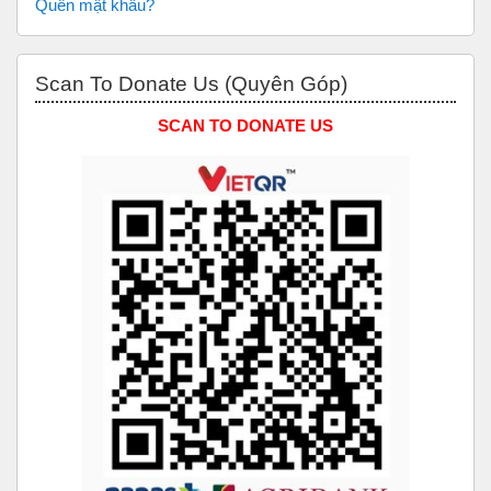
Quên mật khẩu?
Bỏ qua Scan to Donate Us (Quyên Góp)
Scan To Donate Us (Quyên Góp)
SCAN TO DONATE US