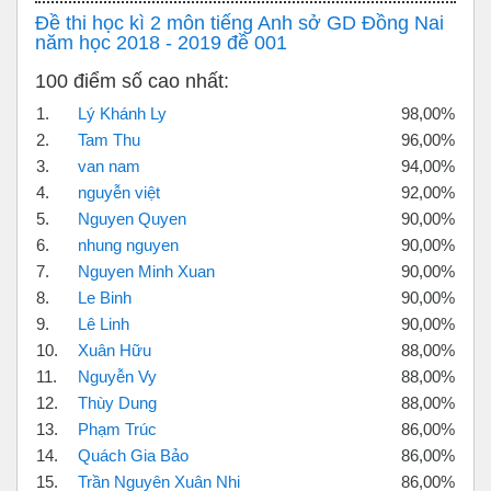
Đề thi học kì 2 môn tiếng Anh sở GD Đồng Nai
năm học 2018 - 2019 đề 001
100 điểm số cao nhất:
1.
Lý Khánh Ly
98,00%
2.
Tam Thu
96,00%
3.
van nam
94,00%
4.
nguyễn việt
92,00%
5.
Nguyen Quyen
90,00%
6.
nhung nguyen
90,00%
7.
Nguyen Minh Xuan
90,00%
8.
Le Binh
90,00%
9.
Lê Linh
90,00%
10.
Xuân Hữu
88,00%
11.
Nguyễn Vy
88,00%
12.
Thùy Dung
88,00%
13.
Phạm Trúc
86,00%
14.
Quách Gia Bảo
86,00%
15.
Trần Nguyên Xuân Nhi
86,00%