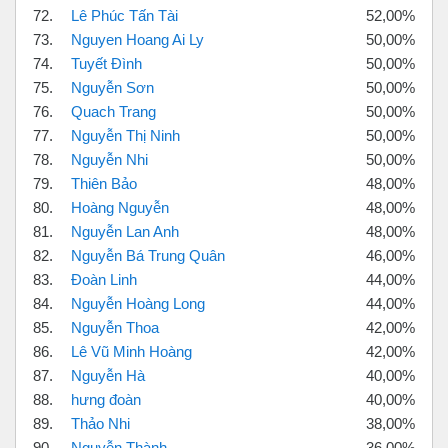
72.
Lê Phúc Tấn Tài
52,00%
73.
Nguyen Hoang Ai Ly
50,00%
74.
Tuyết Đình
50,00%
75.
Nguyễn Sơn
50,00%
76.
Quach Trang
50,00%
77.
Nguyễn Thị Ninh
50,00%
78.
Nguyễn Nhi
50,00%
79.
Thiên Bảo
48,00%
80.
Hoàng Nguyễn
48,00%
81.
Nguyễn Lan Anh
48,00%
82.
Nguyễn Bá Trung Quân
46,00%
83.
Đoàn Linh
44,00%
84.
Nguyễn Hoàng Long
44,00%
85.
Nguyễn Thoa
42,00%
86.
Lê Vũ Minh Hoàng
42,00%
87.
Nguyễn Hà
40,00%
88.
hưng đoàn
40,00%
89.
Thảo Nhi
38,00%
90.
Nguyễn Thành
36,00%