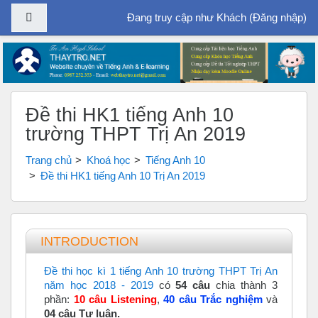
Bảng điều khiển cạnh
Đang truy cập như Khách (
Đăng nhập
)
Chuyển tới nội dung chính
Đề thi HK1 tiếng Anh 10
trường THPT Trị An 2019
Trang chủ
Khoá học
Tiếng Anh 10
Đề thi HK1 tiếng Anh 10 Trị An 2019
Tổng quan các chủ đề
INTRODUCTION
Đề thi học kì 1 tiếng Anh 10 trường THPT Trị An
năm học 2018 - 2019
có
54 câu
chia thành 3
phần:
10 câu Listening
,
40 câu Trắc nghiệm
và
04 câu Tự luận.