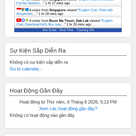
Fun for Starters…
"
1 hr 27 mins ago
A visitor from
Singapore
viewed "
English Club: Phân biệt
Respectful,…
"
1 hr 29 mins ago
A visitor from
Buon Ma Thuot, Dak Lak
viewed "
English
Club: Download Kid's Box new…
"
1 hr 33 mins ago
Get Script
Real Time
Tracking ON
Bỏ qua Sự kiện sắp diễn ra
Sự Kiện Sắp Diễn Ra
Không có sự kiện sắp diễn ra
Go to calendar...
Bỏ qua Hoạt động gần đây
Hoạt Động Gần Đây
Hoạt động từ Thứ năm, 6 Tháng 8 2026, 5:13 PM
Xem các hoạt động gần đây?
Không có hoạt động nào gần đây