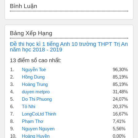
Bỏ qua Bình luận
Bình Luận
Bỏ qua Bảng xếp hạng
Bảng Xếp Hạng
Đề thi học kì 1 tiếng Anh 10 trường THPT Trị An
năm học 2018 - 2019
13 điểm số cao nhất:
1.
Nguyễn Toè
96,30%
2.
Hồng Dung
85,19%
3.
Hoàng Trung
85,19%
4.
duyen metpro
31,48%
5.
Do Thi Phuong
24,07%
6.
Tô Nhi
20,37%
7.
LongCoLtd Thinh
16,67%
8.
Phạm Thơ
7,41%
9.
Nguyen Nguyen
5,56%
10.
Hoàng Huyền
0,00%