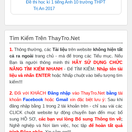
Đề thi học kì 1 tiếng Anh 10 trường THPT
Trị An 2017
URL
Bỏ qua Tìm Kiếm Trên ThayTro.Net
Tìm Kiếm Trên ThayTro.Net
1.
Thông thường, các
Tài liệu
trên website
không hiện tất
cả ra ngoài
trang chủ - mà để trong các Tiểu mục. Nếu
Bạn là người thông minh thì
HÃY SỬ DỤNG CHỨC
NĂNG TÌM KIẾM NHANH
- Để TÌM KIẾM:
Nhập tên tài
liệu và nhấn ENTER
hoặc Nhấp chuột vào biểu tượng tìm
kiếm!!!
2.
Đối với KHÁCH
Đăng nhập
vào ThayTro.Net
bằng
tài
khoản
Faceboo
k
hoặc
Gmail
xin đặc biệt lưu ý:
Sau khi
đăng nhập bằng 1 trong 2 tài khoản trên - chỉ sau vài các
CLICK chuột website tự động chuyển bạn đến mục bổ
sung HỒ SƠ,
các bạn vui lòng Bổ sung Thông tin về
;
Nghề nghiệp và Nơi làm việc, học tập
để hoàn tất
quá
trình Đăng nhập
. Xin cảm ơn!!!