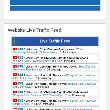
Bỏ qua Website Live Traffic Feed
Website Live Traffic Feed
Live Traffic Feed
A visitor from
Chau Doc, An Giang
viewed "
Thẻ -
Cambridge A2 Key for Schools exam…
"
12 mins ago
A visitor from
Ho Chi Minh City, Ho Chi Minh
viewed
"
English Club: Download Family and…
"
25 mins ago
A visitor from
Loc Ninh, Binh Phuoc
viewed "
Học tiếng Anh
lên nhanh ThayTro.Net -…
"
25 mins ago
A visitor from
Hanoi, Ha Noi
viewed "
English Club: Download
FCE, ESOL First…
"
41 mins ago
A visitor from
Hanoi, Ha Noi
viewed "
English Club: Download
Kid's Box new…
"
49 mins ago
A visitor from
Ho Chi Minh City, Ho Chi Minh
viewed
"
English Club: Download KET Cambridge…
"
1 hr 22 mins ago
A visitor from
Hanoi, Ha Noi
viewed "
English Club: Download
Starters 2018…
"
1 hr 25 mins ago
A visitor from
Singapore
viewed "
English Club: Download