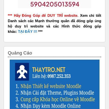
*** Hãy Đóng Góp để DUY TRÌ website.
Xem chi tiết
Danh sách các Mạnh thường quân đã đóng góp ủng
hộ duy trì website và các Hình thức đóng góp
khác:
TẠI ĐÂY !!!
***
Bỏ qua Quảng Cáo
Quảng Cáo