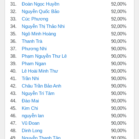
31.
Đoàn Ngọc Huyền
92,00%
32.
Nguyễn Quốc Bảo
92,00%
33.
Cúc Phương
92,00%
34.
Nguyễn Thị Thảo Nhi
92,00%
35.
Ngô Minh Hoàng
92,00%
36.
Thanh Trà
90,00%
37.
Phương Nhi
90,00%
38.
Phạm Nguyễn Thư Lê
90,00%
39.
Pham Ngan
90,00%
40.
Lê Hoài Minh Thư
90,00%
41.
Trần Nhi
90,00%
42.
Châu Trần Bảo Anh
90,00%
43.
Nguyễn Trí Tâm
90,00%
44.
Đào Mai
90,00%
45.
Kim Chi
90,00%
46.
nguyễn lan
90,00%
47.
Vũ Đoan
90,00%
48.
Dinh Long
90,00%
49.
Nguyễn Thanh Tân
90,00%