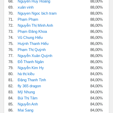
68.
Nguyễn Huy Hoàng
88,00%
69.
xuân vinh
88,00%
70.
Nguyen Ngoc bich tram
88,00%
71.
Phạm Phạm
88,00%
72.
Nguyễn Thị Minh Anh
86,00%
73.
Phạm Đăng Khoa
86,00%
74.
Vũ Chung Hiếu
86,00%
75.
Huỳnh Thanh Hiếu
86,00%
76.
Phạm Thị Quỳnh
86,00%
77.
Nguyễn Xuân Quỳnh
86,00%
78.
Đỗ Thanh Ngân
86,00%
79.
Nguyễn Kim Hy
86,00%
80.
hà thị kiều
84,00%
81.
Đặng Thanh Tịnh
84,00%
82.
fly 365 dragon
84,00%
83.
Mỹ Nhung
84,00%
84.
Bùi Thị Tâm
84,00%
85.
Nguyễn Anh
84,00%
86.
Mai Sang
84,00%