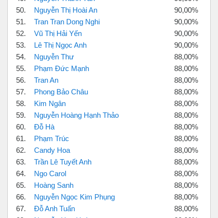
50.
Nguyễn Thị Hoài An
90,00%
51.
Tran Tran Dong Nghi
90,00%
52.
Vũ Thị Hải Yến
90,00%
53.
Lê Thị Ngọc Anh
90,00%
54.
Nguyễn Thư
88,00%
55.
Phạm Đức Mạnh
88,00%
56.
Tran An
88,00%
57.
Phong Bảo Châu
88,00%
58.
Kim Ngân
88,00%
59.
Nguyễn Hoàng Hạnh Thảo
88,00%
60.
Đỗ Hà
88,00%
61.
Phạm Trúc
88,00%
62.
Candy Hoa
88,00%
63.
Trần Lê Tuyết Anh
88,00%
64.
Ngo Carol
88,00%
65.
Hoàng Sanh
88,00%
66.
Nguyễn Ngọc Kim Phụng
88,00%
67.
Đỗ Anh Tuấn
88,00%