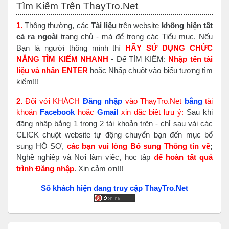
Tìm Kiếm Trên ThayTro.Net
1.
Thông thường, các
Tài liệu
trên website
không hiện tất
cả ra ngoài
trang chủ - mà để trong các Tiểu mục. Nếu
Bạn là người thông minh thì
HÃY SỬ DỤNG CHỨC
NĂNG TÌM KIẾM NHANH
- Để TÌM KIẾM:
Nhập tên tài
liệu và nhấn ENTER
hoặc Nhấp chuột vào biểu tượng tìm
kiếm!!!
2.
Đối với KHÁCH
Đăng nhập
vào ThayTro.Net
bằng
tài
khoản
Faceboo
k
hoặc
Gmail
xin đặc biệt lưu ý:
Sau khi
đăng nhập bằng 1 trong 2 tài khoản trên - chỉ sau vài các
CLICK chuột website tự động chuyển bạn đến mục bổ
sung HỒ SƠ,
các bạn vui lòng Bổ sung Thông tin về
;
Nghề nghiệp và Nơi làm việc, học tập
để hoàn tất
quá
trình Đăng nhập
. Xin cảm ơn!!!
Số khách hiện đang truy cập ThayTro.Net
Bỏ qua Đăng nhập