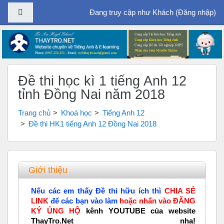
Bảng điều khiển cạnh
Đang truy cập như Khách (
Đăng nhập
)
Chuyển tới nội dung chính
Đề thi học kì 1 tiếng Anh 12
tỉnh Đồng Nai năm 2018
Trang chủ
Khoá học
Tiếng Anh 12
Đề thi HK1 tiếng Anh 12 Đồng Nai 2018
Tổng quan các chủ đề
Giới thiệu
Nếu các em thấy Đề thi hữu ích thì
CHIA SẺ
LINK
để các bạn vào làm
hoặc nhấn vào ĐĂNG
KÝ ỦNG HỘ
kênh YOUTUBE của website
ThayTro.Net nha!