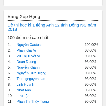
Bỏ qua Bảng xếp hạng
Bảng Xếp Hạng
Đề thi học kì 1 tiếng Anh 12 tỉnh Đồng Nai năm
2018
100 điểm số cao nhất:
1.
Nguyễn Cactuss
100,00%
2.
Phan Khả Ái
98,00%
3.
Vũ Thị Tuyết Vi
98,00%
4.
Doan Duong
98,00%
5.
Nguyễn Khánh
98,00%
6.
Nguyễn Đức Trọng
98,00%
7.
Truongnguyen hao
98,00%
8.
Linh Huynh
96,00%
9.
Nhật Anh
96,00%
10.
Lưu Lộc
96,00%
11.
Phan Thị Thùy Trang
96,00%