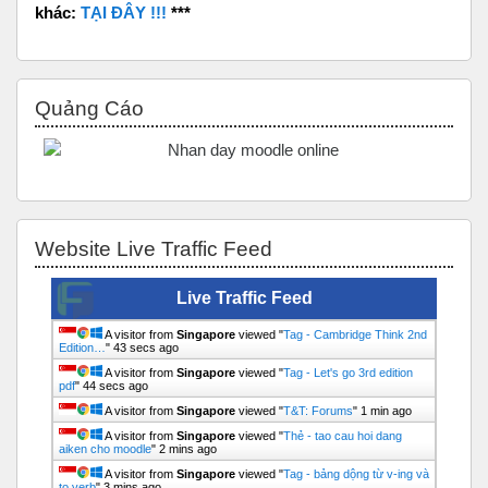
khác:
TẠI ĐÂY !!!
***
Bỏ qua Quảng Cáo
Quảng Cáo
Bỏ qua Website Live Traffic Feed
Website Live Traffic Feed
Live Traffic Feed
A visitor from
Singapore
viewed "
Tag - Cambridge Think 2nd
Edition…
"
43 secs ago
A visitor from
Singapore
viewed "
Tag - Let's go 3rd edition
pdf
"
44 secs ago
A visitor from
Singapore
viewed "
T&T: Forums
"
1 min ago
A visitor from
Singapore
viewed "
Thẻ - tao cau hoi dang
aiken cho moodle
"
2 mins ago
A visitor from
Singapore
viewed "
Tag - bảng dộng từ v-ing và
to verb
"
3 mins ago