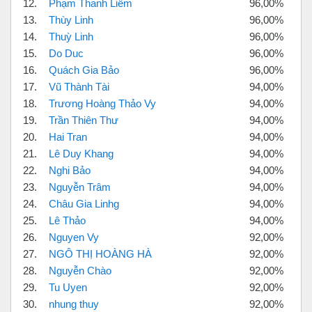
12.
Phạm Thanh Liêm
96,00%
13.
Thùy Linh
96,00%
14.
Thuỳ Linh
96,00%
15.
Do Duc
96,00%
16.
Quách Gia Bảo
96,00%
17.
Vũ Thành Tài
94,00%
18.
Trương Hoàng Thảo Vy
94,00%
19.
Trần Thiên Thư
94,00%
20.
Hai Tran
94,00%
21.
Lê Duy Khang
94,00%
22.
Nghi Bảo
94,00%
23.
Nguyễn Trâm
94,00%
24.
Châu Gia Linhg
94,00%
25.
Lê Thảo
94,00%
26.
Nguyen Vy
92,00%
27.
NGÔ THỊ HOÀNG HÀ
92,00%
28.
Nguyễn Chào
92,00%
29.
Tu Uyen
92,00%
30.
nhung thuy
92,00%