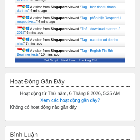
A visitor from
Singapore
viewed "
Tag - bien tinh tu thanh
danh tu
"
4 mins ago
A visitor from
Singapore
viewed "
Tag - phân biệt Respectful
respective…
"
6 mins ago
A visitor from
Singapore
viewed "
Thẻ - download starters 2
2018
"
6 mins ago
A visitor from
Singapore
viewed "
Tag - cac doc ed de nho
nhat
"
7 mins ago
A visitor from
Singapore
viewed "
Tag - English File 5th
Beginner tests
"
10 mins ago
Get Script
Real Time
Tracking ON
Bỏ qua Hoạt động gần đây
Hoạt Động Gần Đây
Hoạt động từ Thứ năm, 6 Tháng 8 2026, 5:35 AM
Xem các hoạt động gần đây?
Không có hoạt động nào gần đây
Bỏ qua Bình luận
Bình Luận